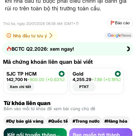
khi nhà đầu tư buộc phải điều chỉnh lại đánh giá
rủi ro trên toàn bộ thị trường toàn cầu.
Báo cáo
Thứ ba, ngày 20/01/2026 06:08 AM (GMT+7)
Nhà đầu tư lưu ý
BCTC Q2.2026: xem ngay!
Mã chứng khoán liên quan bài viết
SJC TP HCM
Gold
142,700 N
+900.00 (+0.63%)
4,255.29
+7.89 (+0.19%)
Xem chi tiết
PTKT
Từ khóa liên quan
Bấm vào mỗi từ khóa để xem bài cùng chủ đề
#Dự báo giá vàng
#Quốc tế
#Trong nước
#Hàng hóa
Kết nối truyền thông
Bạn muốn trở thành