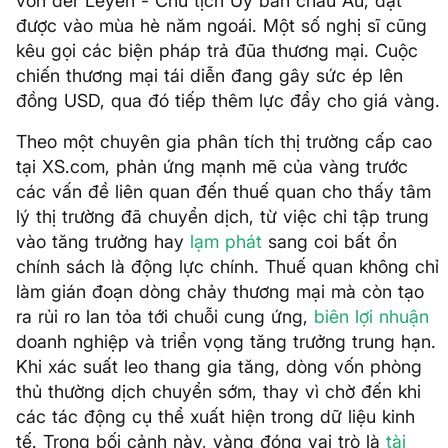
von der Leyen - Chủ tịch Ủy ban châu Âu, đạt
được vào mùa hè năm ngoái. Một số nghị sĩ cũng
kêu gọi các biện pháp trả đũa thương mại. Cuộc
chiến thương mại tái diễn đang gây sức ép lên
đồng USD, qua đó tiếp thêm lực đẩy cho giá vàng.
Theo một chuyên gia phân tích thị trường cấp cao
tại XS.com, phản ứng mạnh mẽ của vàng trước
các vấn đề liên quan đến thuế quan cho thấy tâm
lý thị trường đã chuyển dịch, từ việc chỉ tập trung
vào tăng trưởng hay
lạm phát
sang coi bất ổn
chính sách là động lực chính. Thuế quan không chỉ
làm gián đoạn dòng chảy thương mại mà còn tạo
ra rủi ro lan tỏa tới chuỗi cung ứng,
biên lợi nhuận
doanh nghiệp và triển vọng tăng trưởng trung hạn.
Khi xác suất leo thang gia tăng, dòng vốn phòng
thủ thường dịch chuyển sớm, thay vì chờ đến khi
các tác động cụ thể xuất hiện trong dữ liệu kinh
tế. Trong bối cảnh này, vàng đóng vai trò là
tài