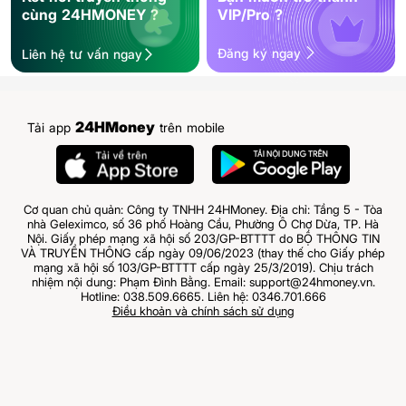
cùng 24HMONEY ?
VIP/Pro ?
Đăng ký ngay
Liên hệ tư vấn ngay
24HMoney
Tải app
trên mobile
Cơ quan chủ quản: Công ty TNHH 24HMoney. Địa chỉ: Tầng 5 - Tòa
nhà Geleximco, số 36 phố Hoàng Cầu, Phường Ô Chợ Dừa, TP. Hà
Nội. Giấy phép mạng xã hội số 203/GP-BTTTT do BỘ THÔNG TIN
VÀ TRUYỀN THÔNG cấp ngày 09/06/2023 (thay thế cho Giấy phép
mạng xã hội số 103/GP-BTTTT cấp ngày 25/3/2019). Chịu trách
nhiệm nội dung: Phạm Đình Bằng. Email: support@24hmoney.vn.
Hotline: 038.509.6665. Liên hệ: 0346.701.666
Điều khoản và chính sách sử dụng