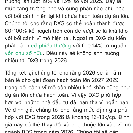
trưởng lần lượt 19% và 16% so với 2025. Đây là
mức tăng trưởng nhẹ và cũng phần nào phù hợp
với bối cảnh hiện tại khi chưa hạch toán dự án lớn.
Chúng tôi cho rằng DXG có thể hoàn thành được
80-100% kế hoạch trên còn để vượt sẽ là khá khó
với bối cảnh vĩ mô hiện tại. Ngoài ra DXG dự kiến
phát hành
cổ phiếu thưởng
với tỉ lệ 14% từ nguồn
vốn chủ sở hữu
. Điều này sẽ không ảnh hưởng
nhiều tới DXG trong 2026.
Tổng kết lại chúng tôi cho rằng 2026 sẽ là năm
bản lề cho giai đoạn hạch toán lớn 2027-2029
trong bối cảnh vĩ mô còn nhiều khó khăn cũng như
dự án lớn chưa hạch toán. Vì vậy DXG phù hợp
hơn với những nhà đầu tư dài hạn tha vì ngắn hạn.
Về định giá, chúng tôi cho rằng mức định giá phù
hợp với DXG trong 2026 là khoảng 16-18k/cp. Định
giá này có thể thay đổi và phụ thuộc lớn vào vĩ mô
ngành BĐS trong năm 2026. Chúng tôi sẽ cập