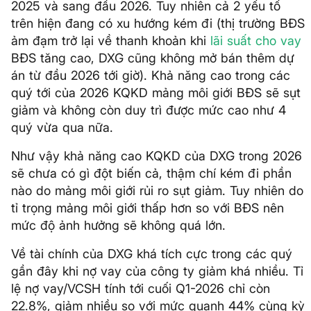
2025 và sang đầu 2026. Tuy nhiên cả 2 yếu tố
trên hiện đang có xu hướng kém đi (thị trường BĐS
ảm đạm trở lại về thanh khoản khi
lãi suất
cho vay
BĐS tăng cao, DXG cũng không mở bán thêm dự
án từ đầu 2026 tới giờ). Khả năng cao trong các
quý tới của 2026 KQKD mảng môi giới BĐS sẽ sụt
giảm và không còn duy trì được mức cao như 4
quý vừa qua nữa.
Như vậy khả năng cao KQKD của DXG trong 2026
sẽ chưa có gì đột biến cả, thậm chí kém đi phần
nào do mảng môi giới rủi ro sụt giảm. Tuy nhiên do
tỉ trọng mảng môi giới thấp hơn so với BĐS nên
mức độ ảnh hưởng sẽ không quá lớn.
Về tài chính của DXG khá tích cực trong các quý
gần đây khi nợ vay của công ty giảm khá nhiều. Tỉ
lệ nợ vay/VCSH tính tới cuối Q1-2026 chỉ còn
22.8%, giảm nhiều so với mức quanh 44% cùng kỳ