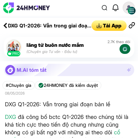
DXG Q1-2026: Vẫn trong giai đoạn
Tải App
bản lề
2.7K theo dõi
lãng tử buôn nước mắm
(Chuyên gia Tư vấn - Đầu tư)
PRO
M.AI tóm tắt
#Chuyên gia
24HMONEY đã kiểm duyệt
08/05/2026
DXG Q1-2026: Vẫn trong giai đoạn bản lề
DXG
đã công bố bctc Q1-2026 theo chúng tôi là
khá tích cực theo tiến độ chung nhưng cũng
không có gì bất ngờ với những ai theo dõi
cổ