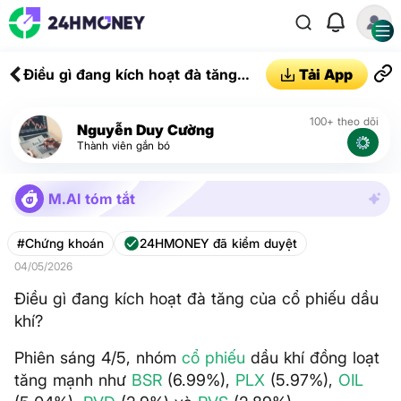
Điều gì đang kích hoạt đà tăng
Tải App
của cổ phiếu dầu khí?
100+ theo dõi
Nguyễn Duy Cường
Thành viên gắn bó
M.AI tóm tắt
#Chứng khoán
24HMONEY đã kiểm duyệt
04/05/2026
Điều gì đang kích hoạt đà tăng của cổ phiếu dầu
khí?
Phiên sáng 4/5, nhóm
cổ phiếu
dầu khí đồng loạt
tăng mạnh như
BSR
(6.99%),
PLX
(5.97%),
OIL