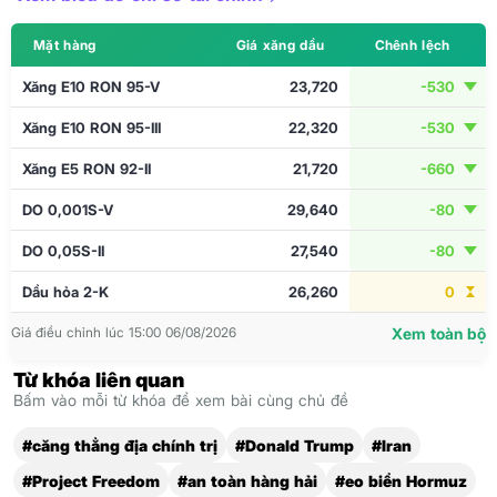
Mặt hàng
Giá xăng dầu
Chênh lệch
Xăng E10 RON 95-V
23,720
-530
Xăng E10 RON 95-III
22,320
-530
Xăng E5 RON 92-II
21,720
-660
DO 0,001S-V
29,640
-80
DO 0,05S-II
27,540
-80
Dầu hỏa 2-K
26,260
0
Giá điều chỉnh lúc 15:00 06/08/2026
Xem toàn bộ
Từ khóa liên quan
Bấm vào mỗi từ khóa để xem bài cùng chủ đề
#căng thẳng địa chính trị
#Donald Trump
#Iran
#Project Freedom
#an toàn hàng hải
#eo biển Hormuz