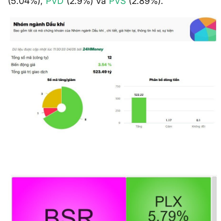
(5.04%),
PVD
(2.9%) và
PVS
(2.89%).