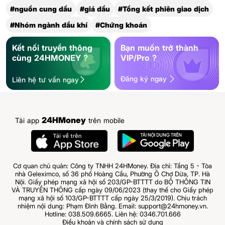
#nguồn cung dầu
#giá dầu
#Tổng kết phiên giao dịch
#Nhóm ngành dầu khí
#Chứng khoán
Kết nối truyền thông
Bạn muốn trở thành
cùng 24HMONEY ?
VIP/Pro ?
Đăng ký ngay
Liên hệ tư vấn ngay
24HMoney
Tải app
trên mobile
Cơ quan chủ quản: Công ty TNHH 24HMoney. Địa chỉ: Tầng 5 - Tòa
nhà Geleximco, số 36 phố Hoàng Cầu, Phường Ô Chợ Dừa, TP. Hà
Nội. Giấy phép mạng xã hội số 203/GP-BTTTT do BỘ THÔNG TIN
VÀ TRUYỀN THÔNG cấp ngày 09/06/2023 (thay thế cho Giấy phép
mạng xã hội số 103/GP-BTTTT cấp ngày 25/3/2019). Chịu trách
nhiệm nội dung: Phạm Đình Bằng. Email: support@24hmoney.vn.
Hotline: 038.509.6665. Liên hệ: 0346.701.666
Điều khoản và chính sách sử dụng