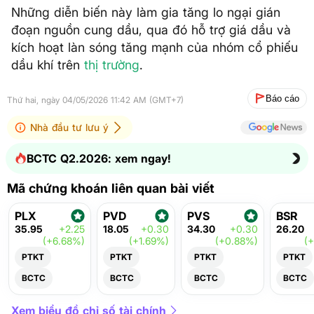
Những diễn biến này làm gia tăng lo ngại gián
đoạn nguồn cung dầu, qua đó hỗ trợ giá dầu và
kích hoạt làn sóng tăng mạnh của nhóm cổ phiếu
dầu khí trên
thị trường
.
Báo cáo
Thứ hai, ngày 04/05/2026 11:42 AM (GMT+7)
Nhà đầu tư lưu ý
BCTC Q2.2026: xem ngay!
Mã chứng khoán liên quan bài viết
PLX
PVD
PVS
BSR
35.95
+2.25
18.05
+0.30
34.30
+0.30
26.20
(+6.68%)
(+1.69%)
(+0.88%)
(
PTKT
PTKT
PTKT
PTKT
BCTC
BCTC
BCTC
BCTC
Xem biểu đồ chỉ số tài chính