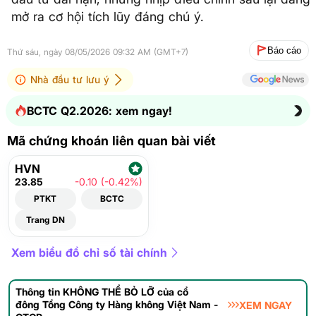
mở ra cơ hội tích lũy đáng chú ý.
Báo cáo
Thứ sáu, ngày 08/05/2026 09:32 AM (GMT+7)
Nhà đầu tư lưu ý
BCTC Q2.2026: xem ngay!
Mã chứng khoán liên quan bài viết
HVN
23.85
-0.10 (-0.42%)
PTKT
BCTC
Trang DN
Xem biểu đồ chỉ số tài chính
Thông tin KHÔNG THỂ BỎ LỠ của cổ
đông Tổng Công ty Hàng không Việt Nam -
XEM NGAY