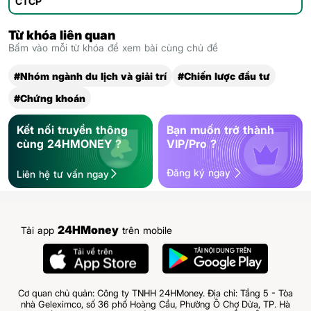
CTCP
Từ khóa liên quan
Bấm vào mỗi từ khóa để xem bài cùng chủ đề
#Nhóm ngành du lịch và giải trí
#Chiến lược đầu tư
#Chứng khoán
Kết nối truyền thông
Bạn muốn trở thành
cùng 24HMONEY ?
VIP/Pro ?
Đăng ký ngay
Liên hệ tư vấn ngay
24HMoney
Tải app
trên mobile
Cơ quan chủ quản: Công ty TNHH 24HMoney. Địa chỉ: Tầng 5 - Tòa
nhà Geleximco, số 36 phố Hoàng Cầu, Phường Ô Chợ Dừa, TP. Hà