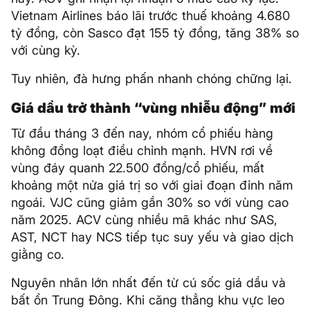
Vietnam Airlines báo lãi trước thuế khoảng 4.680
tỷ đồng, còn Sasco đạt 155 tỷ đồng, tăng 38% so
với cùng kỳ.
Tuy nhiên, đà hưng phấn nhanh chóng chững lại.
Giá dầu trở thành “vùng nhiễu động” mới
Từ đầu tháng 3 đến nay, nhóm cổ phiếu hàng
không đồng loạt điều chỉnh mạnh. HVN rơi về
vùng đáy quanh 22.500 đồng/cổ phiếu, mất
khoảng một nửa giá trị so với giai đoạn đỉnh năm
ngoái. VJC cũng giảm gần 30% so với vùng cao
năm 2025. ACV cùng nhiều mã khác như SAS,
AST, NCT hay NCS tiếp tục suy yếu và giao dịch
giằng co.
Nguyên nhân lớn nhất đến từ cú sốc giá dầu và
bất ổn Trung Đông. Khi căng thẳng khu vực leo