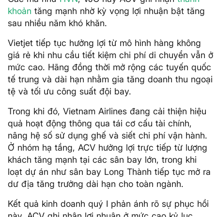
khoản
tăng mạnh nhờ kỳ vọng lợi nhuận bật tăng
sau nhiều năm khó khăn.
Vietjet tiếp tục hưởng lợi từ mô hình hàng không
giá rẻ khi nhu cầu tiết kiệm chi phí di chuyển vẫn ở
mức cao. Hãng đồng thời mở rộng các tuyến quốc
tế trung và dài hạn nhằm gia tăng doanh thu ngoại
tệ và tối ưu công suất đội bay.
Trong khi đó, Vietnam Airlines đang cải thiện hiệu
quả hoạt động thông qua tái cơ cấu tài chính,
nâng hệ số sử dụng ghế và siết chi phí vận hành.
Ở nhóm hạ tầng, ACV hưởng lợi trực tiếp từ lượng
khách tăng mạnh tại các sân bay lớn, trong khi
loạt dự án như sân bay Long Thành tiếp tục mở ra
dư địa tăng trưởng dài hạn cho toàn ngành.
Kết quả kinh doanh quý I phản ánh rõ sự phục hồi
này. ACV ghi nhận lợi nhuận ở mức cao kỷ lục.