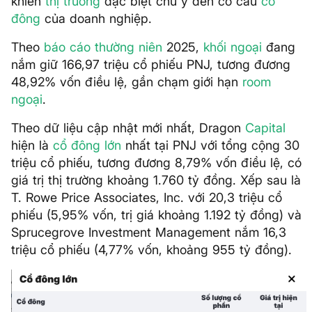
khiến
thị trường
đặc biệt chú ý đến cơ cấu
cổ
đông
của doanh nghiệp.
Theo
báo cáo thường niên
2025,
khối ngoại
đang
nắm giữ 166,97 triệu cổ phiếu PNJ, tương đương
48,92% vốn điều lệ, gần chạm giới hạn
room
ngoại
.
Theo dữ liệu cập nhật mới nhất, Dragon
Capital
hiện là
cổ đông lớn
nhất tại PNJ với tổng cộng 30
triệu cổ phiếu, tương đương 8,79% vốn điều lệ, có
giá trị thị trường khoảng 1.760 tỷ đồng. Xếp sau là
T. Rowe Price Associates, Inc. với 20,3 triệu cổ
phiếu (5,95% vốn, trị giá khoảng 1.192 tỷ đồng) và
Sprucegrove Investment Management nắm 16,3
triệu cổ phiếu (4,77% vốn, khoảng 955 tỷ đồng).