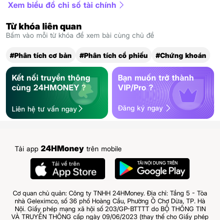
Xem biểu đồ chỉ số tài chính
Từ khóa liên quan
Bấm vào mỗi từ khóa để xem bài cùng chủ đề
#Phân tích cơ bản
#Phân tích cổ phiếu
#Chứng khoán
Kết nối truyền thông
Bạn muốn trở thành
cùng 24HMONEY ?
VIP/Pro ?
Đăng ký ngay
Liên hệ tư vấn ngay
24HMoney
Tải app
trên mobile
Cơ quan chủ quản: Công ty TNHH 24HMoney. Địa chỉ: Tầng 5 - Tòa
nhà Geleximco, số 36 phố Hoàng Cầu, Phường Ô Chợ Dừa, TP. Hà
Nội. Giấy phép mạng xã hội số 203/GP-BTTTT do BỘ THÔNG TIN
VÀ TRUYỀN THÔNG cấp ngày 09/06/2023 (thay thế cho Giấy phép