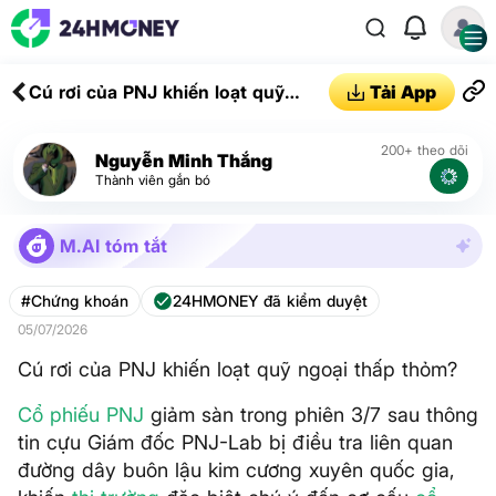
Cú rơi của PNJ khiến loạt quỹ
Tải App
ngoại thấp thỏm?
200+ theo dõi
Nguyễn Minh Thắng
Thành viên gắn bó
M.AI tóm tắt
#Chứng khoán
24HMONEY đã kiểm duyệt
05/07/2026
Cú rơi của PNJ khiến loạt quỹ ngoại thấp thỏm?
Cổ phiếu
PNJ
giảm sàn trong phiên 3/7 sau thông
tin cựu Giám đốc PNJ-Lab bị điều tra liên quan
đường dây buôn lậu kim cương xuyên quốc gia,