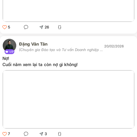
5
26
Đặng Văn Tân
20/02/2026
(Chuyên gia Đào tạo và Tư vấn Doanh nghiệp -
VIP
Chủ tịch Học viện Tân Trí)
Nợ!
Cuối năm xem lại ta còn nợ gì không!
7
3