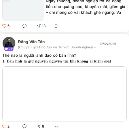
Ngày thường, doanh nghiệp rót cả đống
tiền cho quảng cáo, khuyến mãi, giảm giá
– chỉ mong có vài khách ghé ngang. Và
khi khách đến, thì đón tiếp như thượng đế:
cúi đầu, nở nụ cười, rót nước, mời chào,
5
13
dỗ dành từng bước… để mong khách quay
lại lần sau.
Đặng Văn Tân
17/12/2025
(Chuyên gia Đào tạo và Tư vấn Doanh nghiệp -
VIP
Chủ tịch Học viện Tân Trí)
Thế nào là người lãnh đạo có bản lĩnh?
𝟏. 𝐁𝐚̉𝐧 𝐥𝐢̃𝐧𝐡 𝐥𝐚̀ 𝐠𝐢𝐮̛̃ 𝐧𝐠𝐮𝐲𝐞̂𝐧 𝐧𝐠𝐮𝐲𝐞̂𝐧 𝐭𝐚̆́𝐜 𝐤𝐡𝐢 𝐤𝐡𝐨̂𝐧𝐠 𝐚𝐢 𝐤𝐢𝐞̂̉𝐦 𝐬𝐨𝐚́𝐭
2
8