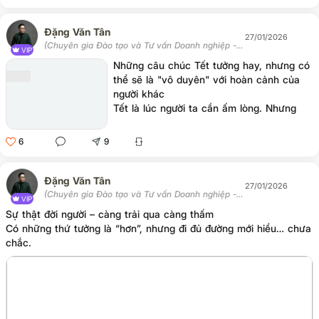
Đặng Văn Tân
27/01/2026
(Chuyên gia Đào tạo và Tư vấn Doanh nghiệp -
VIP
Chủ tịch Học viện Tân Trí)
Những câu chúc Tết tưởng hay, nhưng có
thể sẽ là "vô duyên" với hoàn cảnh của
người khác
Tết là lúc người ta cần ấm lòng. Nhưng
nhiều câu chúc cứ tưởng “đẹp” lại vô tình
biến thành áp lực. Vì nó chạm vào thứ
6
9
người ta đang yếu kém nhất: tiền bạc, hôn
nhân, con cái, sự nghiệp. Chúc Tết có
duyên không nằm ở lời nói hay. Nó nằm ở
Đặng Văn Tân
27/01/2026
việc mình chúc đúng nhu cầu cảm xúc
(Chuyên gia Đào tạo và Tư vấn Doanh nghiệp -
VIP
Chủ tịch Học viện Tân Trí)
của người nghe. 07 câu nói dưới đây nên
Sự thật đời người – càng trải qua càng thấm
cẩn thận:
Có những thứ tưởng là “hơn”, nhưng đi đủ đường mới hiểu… chưa
chắc.