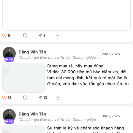
6
8
Đặng Văn Tân
20/01/2026
(Chuyên gia Đào tạo và Tư vấn Doanh nghiệp -
VIP
Chủ tịch Học viện Tân Trí)
Đừng mua rẻ, hãy mua đúng!
Vì tiếc 30.000 tiền mũ bảo hiểm xịn, đội
tạm cái mỏng dính, kết quả té một lần là
đi viện, vừa đau vừa tốn gấp chục lần. Vì
tiết kiệm vài chục nghìn tiền ăn, mua đồ
giảm giá, nhằm ngay hàng hết date, kết
13
13
quả đau bụng, thuốc thang còn đắt hơn
bữa ăn tử tế.
Đặng Văn Tân
30/12/2025
(Chuyên gia Đào tạo và Tư vấn Doanh nghiệp -
VIP
Chủ tịch Học viện Tân Trí)
Sự thật lạ kỳ về chăm sóc khách hàng