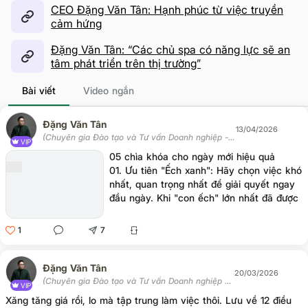
CEO Đặng Văn Tân: Hạnh phúc từ việc truyền
cảm hứng
Đặng Văn Tân: “Các chủ spa có năng lực sẽ an
tâm phát triển trên thị trường”
Bài viết
Video ngắn
Đặng Văn Tân
13/04/2026
(Chuyên gia Đào tạo và Tư vấn Doanh nghiệp -
VIP
Chủ tịch Học viện Tân Trí)
05 chìa khóa cho ngày mới hiệu quả
01. Ưu tiên "Ếch xanh": Hãy chọn việc khó
nhất, quan trọng nhất để giải quyết ngay
đầu ngày. Khi "con ếch" lớn nhất đã được
xử lý, những việc còn lại sẽ trở nên nhẹ
nhàng và tâm trí bạn sẽ cực kỳ thoải mái.
1
7
Đặng Văn Tân
20/03/2026
(Chuyên gia Đào tạo và Tư vấn Doanh nghiệp -
VIP
Chủ tịch Học viện Tân Trí)
Xăng tăng giá rồi, lo mà tập trung làm việc thôi. Lưu về 12 điều