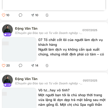
10
10
Đặng Văn Tân
07/07/2025
(Chuyên gia Đào tạo và Tư vấn Doanh nghiệp -
VIP
Chủ tịch Học viện Tân Trí)
07 Tố chất cốt lõi của người làm dịch vụ
khách hàng
Người làm dịch vụ không cần quá xuất
chúng, nhưng nhất định phải có tâm – có
tầm – có trách nhiệm. Tố chất này hoàn
toàn có thể rèn luyện được, miễn là người
20
14
đó thật sự muốn phục vụ chứ không phải
chỉ “làm cho xong ca”
Đặng Văn Tân
01/07/2025
(Chuyên gia Đào tạo và Tư vấn Doanh nghiệp -
VIP
Chủ tịch Học viện Tân Trí)
Vô tư...hay vô tình?
Một người bạn tôi là chủ shop thời trang
vừa lặng lẽ dọn dẹp trả mặt bằng sau một
năm gồng lỗ. Một chị chủ Spa ngồi thẫn