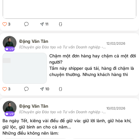
3
11
Đặng Văn Tân
12/02/2026
(Chuyên gia Đào tạo và Tư vấn Doanh nghiệp -
VIP
Chủ tịch Học viện Tân Trí)
Chậm một đơn hàng hay chậm cả một đời
người?
Tầm này shipper quá tải, hàng đi chậm là
chuyện thường. Nhưng khách hàng thì
không thích chờ đợi đặc biệt các món
hàng phần lớn là phục vụ tết. Là chủ
3
10
shop, hãy chủ động thông báo.
Đặng Văn Tân
10/02/2026
(Chuyên gia Đào tạo và Tư vấn Doanh nghiệp -
VIP
Chủ tịch Học viện Tân Trí)
Ba ngày Tết, kiêng vài điều để giữ vía: giữ lời lành, giữ hòa khí,
giữ lộc, giữ bình an cho cả năm...
Những điều không nên làm: