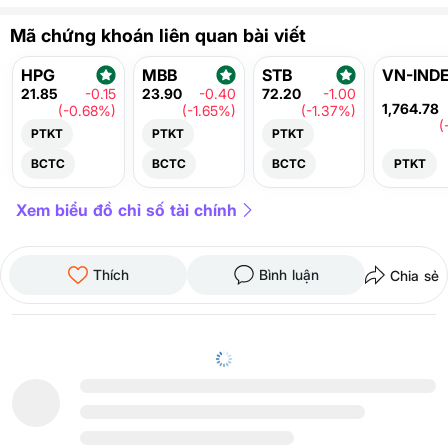
Mã chứng khoán liên quan bài viết
HPG
MBB
STB
VN-IND
21.85
-0.15
23.90
-0.40
72.20
-1.00
1,764.78
(-0.68%)
(-1.65%)
(-1.37%)
(
PTKT
PTKT
PTKT
BCTC
BCTC
BCTC
PTKT
Xem biểu đồ chỉ số tài chính
Thích
Bình luận
Chia sẻ