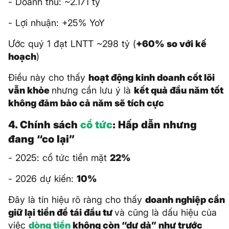
- Doanh thu: ~2.171 tỷ
- Lợi nhuận: +25% YoY
Ước quý 1 đạt LNTT ~298 tỷ (
+60% so với kế
hoạch
)
Điều này cho thấy
hoạt động kinh doanh cốt lõi
vẫn khỏe
nhưng cần lưu ý là
kết quả đầu năm tốt
không đảm bảo cả năm sẽ tích cực
4. Chính sách
cổ tức
: Hấp dẫn nhưng
đang “co lại”
- 2025: cổ tức tiền mặt
22%
- 2026 dự kiến:
10%
Đây là tín hiệu rõ ràng cho thấy
doanh nghiệp cần
giữ lại tiền để tái đầu tư
và cũng là dấu hiệu của
việc
dòng tiền
không còn “dư dả” như trước