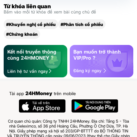
Từ khóa liên quan
Bấm vào mỗi từ khóa để xem bài cùng chủ đề
#Khuyến nghị cổ phiếu
#Phân tích cổ phiếu
#Chứng khoán
Kết nối truyền thông
Bạn muốn trở thành
cùng 24HMONEY ?
VIP/Pro ?
Đăng ký ngay
Liên hệ tư vấn ngay
24HMoney
Tải app
trên mobile
Cơ quan chủ quản: Công ty TNHH 24HMoney. Địa chỉ: Tầng 5 - Tòa
nhà Geleximco, số 36 phố Hoàng Cầu, Phường Ô Chợ Dừa, TP. Hà
Nội. Giấy phép mạng xã hội số 203/GP-BTTTT do BỘ THÔNG TIN
VÀ TRUYỀN THÔNG cấp ngày 09/06/2023 (thay thế cho Giấy phép