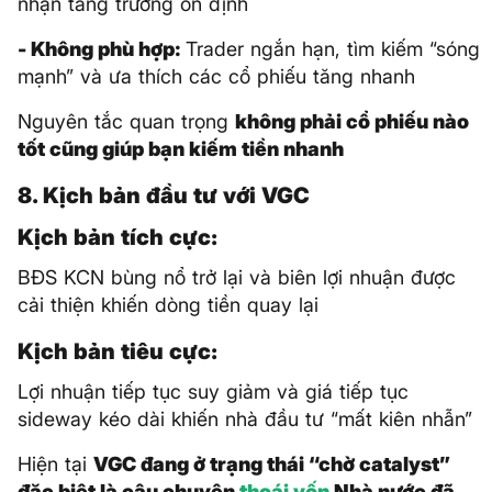
nhận tăng trưởng ổn định
- Không phù hợp:
Trader ngắn hạn, tìm kiếm “sóng
mạnh” và ưa thích các cổ phiếu tăng nhanh
Nguyên tắc quan trọng
không phải cổ phiếu nào
tốt cũng giúp bạn kiếm tiền nhanh
8. Kịch bản đầu tư với VGC
Kịch bản tích cực:
BĐS KCN bùng nổ trở lại và biên lợi nhuận được
cải thiện khiến dòng tiền quay lại
Kịch bản tiêu cực:
Lợi nhuận tiếp tục suy giảm và giá tiếp tục
sideway kéo dài khiến nhà đầu tư “mất kiên nhẫn”
Hiện tại
VGC đang ở trạng thái “chờ catalyst”
đặc biệt là câu chuyện
thoái vốn
Nhà nước đã