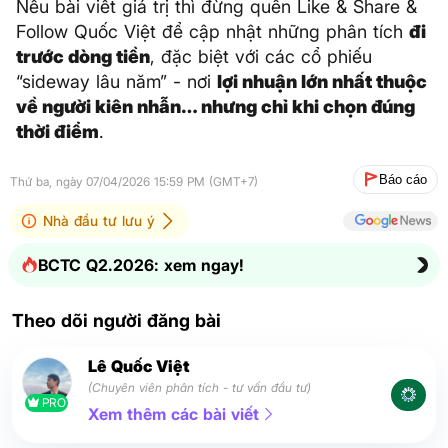
Nếu bài viết giá trị thì đừng quên Like & Share &
Follow Quốc Việt để cập nhật những phân tích
đi
trước dòng tiền
, đặc biệt với các cổ phiếu
“sideway lâu năm” - nơi
lợi nhuận lớn nhất thuộc
về người kiên nhẫn… nhưng chỉ khi chọn đúng
thời điểm
.
Báo cáo
Thứ ba, ngày 07/04/2026 15:59 PM (GMT+7)
Nhà đầu tư lưu ý
BCTC Q2.2026: xem ngay!
Theo dõi người đăng bài
Lê Quốc Việt
(Chuyên viên phân tích - tư vấn đầu tư)
PRO
Xem thêm các bài viết