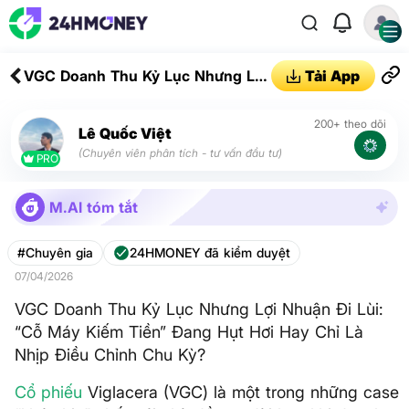
VGC Doanh Thu Kỷ Lục Nhưng Lợi
Tải App
Nhuận Đi Lùi: “Cỗ Máy Kiếm Tiền”
Đang Hụt Hơi Hay Chỉ Là Nhịp
200+ theo dõi
Lê Quốc Việt
Điều Chỉnh Chu Kỳ?
(Chuyên viên phân tích - tư vấn đầu tư)
PRO
M.AI tóm tắt
#Chuyên gia
24HMONEY đã kiểm duyệt
07/04/2026
VGC Doanh Thu Kỷ Lục Nhưng Lợi Nhuận Đi Lùi:
“Cỗ Máy Kiếm Tiền” Đang Hụt Hơi Hay Chỉ Là
Nhịp Điều Chỉnh Chu Kỳ?
Cổ phiếu
Viglacera (VGC) là một trong những case