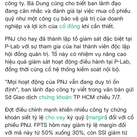
công ty. Bà Dung cũng cho biết ban lãnh đạo
đang cân nhắc và đánh giá lại việc mua cổ phiếu
quỹ như một công cụ bảo vệ giá trị của doanh
nghiệp và lợi ích của
cổ đông
khi cần thiết.
PNJ cho hay đã thành lập tổ giám sát đặc biệt tại
P-Lab với sự tham gia của hai thành viên độc lập
hội đồng quản trị. Tổ này có nhiệm vụ nâng cao
hiệu quả giám sát hoạt động điều hành tại P-Lab,
đồng thời củng cố hệ thống kiểm soát nội bộ.
"Mọi hoạt động của PNJ vẫn đang duy trì ổn
định", ban lãnh đạo công ty viết trong văn bản gửi
Sở Giao dịch
chứng khoán
TP HCM chiều 7/7.
Đợt điều chỉnh mạnh khiến nhiều công ty chứng
khoán siết tỷ lệ
cho vay
ký quỹ (
margin
) đối với cổ
phiếu PNJ. FPTS hôm nay giảm tỷ lệ margin đối
với mã này từ 50% xuống 30%, còn SSI giảm từ