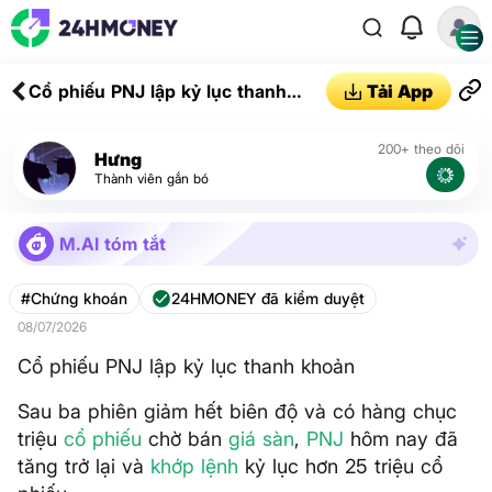
Cổ phiếu PNJ lập kỷ lục thanh
Tải App
khoản
200+ theo dõi
Hưng
Thành viên gắn bó
M.AI tóm tắt
#Chứng khoán
24HMONEY đã kiểm duyệt
08/07/2026
Cổ phiếu PNJ lập kỷ lục thanh khoản
Sau ba phiên giảm hết biên độ và có hàng chục
triệu
cổ phiếu
chờ bán
giá sàn
,
PNJ
hôm nay đã
tăng trở lại và
khớp lệnh
kỷ lục hơn 25 triệu cổ