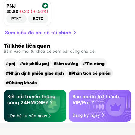
PNJ
35.80
-0.20 (-0.56%)
PTKT
BCTC
Xem biểu đồ chỉ số tài chính
Từ khóa liên quan
Bấm vào mỗi từ khóa để xem bài cùng chủ đề
#pnj
#cổ phiếu pnj
#kim cương
#Tin nóng
#Nhận định phiên giao dịch
#Phân tích cổ phiếu
#Chứng khoán
Kết nối truyền thông
Bạn muốn trở thành
cùng 24HMONEY ?
VIP/Pro ?
Đăng ký ngay
Liên hệ tư vấn ngay