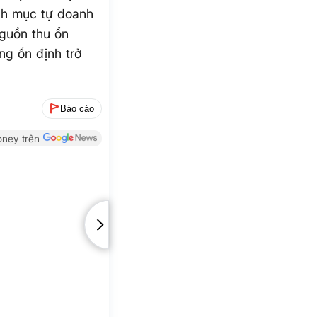
anh mục tự doanh
nguồn thu ổn
ờng ổn định trở
Báo cáo
ney trên