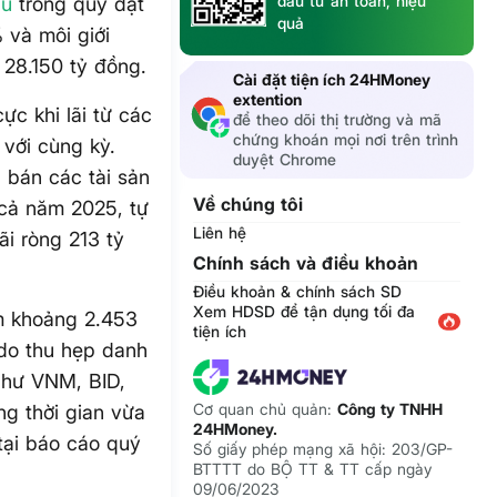
đầu tư an toàn, hiệu
hu
trong quý đạt
quả
 và môi giới
 28.150 tỷ đồng.
Cài đặt tiện ích 24HMoney
extention
ực khi lãi từ các
để theo dõi thị trường và mã
chứng khoán mọi nơi trên trình
 với cùng kỳ.
duyệt Chrome
 bán các tài sản
Về chúng tôi
 cả năm 2025, tự
Liên hệ
ãi ròng 213 tỷ
Chính sách và điều khoản
Điều khoản & chính sách SD
Xem HDSD để tận dụng tối đa
m khoảng 2.453
tiện ích
 do thu hẹp danh
 như VNM, BID,
Cơ quan chủ quản:
Công ty TNHH
g thời gian vừa
24HMoney.
tại báo cáo quý
Số giấy phép mạng xã hội: 203/GP-
BTTTT do BỘ TT & TT cấp ngày
09/06/2023