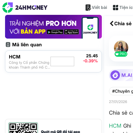
Viết bài
Tiện í
Chia sẻ
Mã liên quan
PRO
25.45
HCM
-0.39%
Công ty Cổ phần Chứng
khoán Thành phố Hồ Chí
Minh
M.AI
#Chuyên g
27/01/2026
Chia sẻ 
HCM
Ghi 
Quét mã QR để tải app