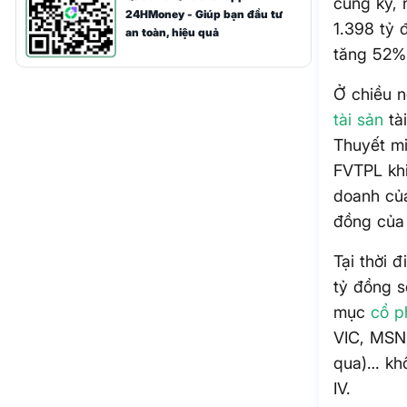
cùng kỳ,
24HMoney - Giúp bạn đầu tư
1.398 tỷ 
an toàn, hiệu quả
tăng 52%.
Ở chiều 
tài sản
tài
Thuyết m
FVTPL khi
doanh của
đồng của
Tại thời
tỷ đồng s
mục
cổ p
VIC, MSN
qua)… khô
IV.