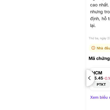
cao nhất.
nhưng tr
định, hỗ 
lại.
Thứ ba, ngày 2
Nhà đầu
Mã chứng 
HCM
25.45
-0.
PTKT
Xem biểu đ