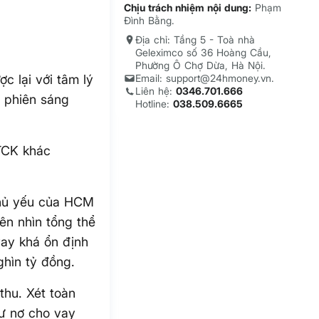
Chịu trách nhiệm nội dung:
Phạm
Đình Bằng.
Địa chỉ: Tầng 5 - Toà nhà
Geleximco số 36 Hoàng Cầu,
Phường Ô Chợ Dừa, Hà Nội.
c lại với tâm lý
Email: support@24hmoney.vn.
Liên hệ:
0346.701.666
 phiên sáng
Hotline:
038.509.6665
TCK khác
chủ yếu của HCM
n nhìn tổng thể
vay khá ổn định
ghìn tỷ đồng.
thu. Xét toàn
ư nợ cho vay