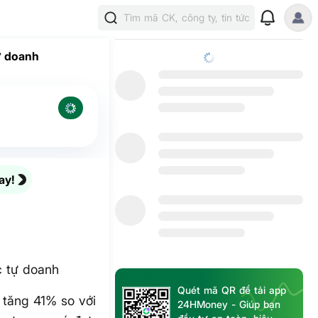
Tìm mã CK, công ty, tin tức
ự doanh
ay!
 tự doanh
Quét mã QR để tải app
 tăng 41% so với
24HMoney - Giúp bạn