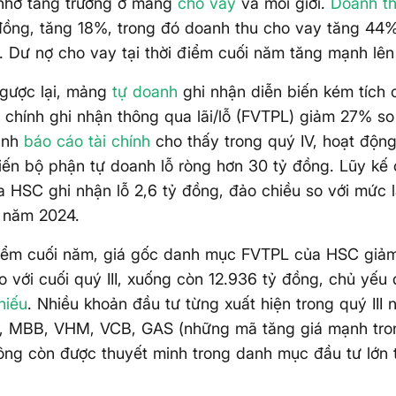
 nhờ tăng trưởng ở mảng
cho vay
và môi giới.
Doanh t
đồng, tăng 18%, trong đó doanh thu cho vay tăng 44%
 Dư nợ cho vay tại thời điểm cuối năm tăng mạnh lên
ngược lại, mảng
tự doanh
ghi nhận diễn biến kém tích c
 chính ghi nhận thông qua lãi/lỗ (FVTPL) giảm 27% so
inh
báo cáo tài chính
cho thấy trong quý IV, hoạt động
ến bộ phận tự doanh lỗ ròng hơn 30 tỷ đồng. Lũy kế
 HSC ghi nhận lỗ 2,6 tỷ đồng, đảo chiều so với mức l
 năm 2024.
 điểm cuối năm, giá gốc danh mục FVTPL của HSC giả
o với cuối quý III, xuống còn 12.936 tỷ đồng, chủ yếu
hiếu
. Nhiều khoản đầu tư từng xuất hiện trong quý III
, MBB, VHM, VCB, GAS (những mã tăng giá mạnh tron
ng còn được thuyết minh trong danh mục đầu tư lớn 