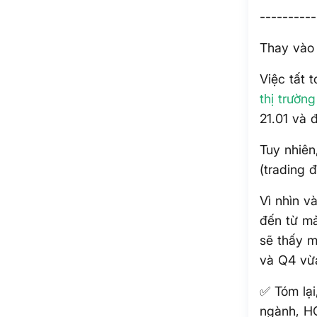
----------
Thay vào
Việc tất 
thị trường
21.01 và 
Tuy nhiên
(trading đ
Vì nhìn v
đến từ m
sẽ thấy m
và Q4 vừa
✅ Tóm lại
ngành, H