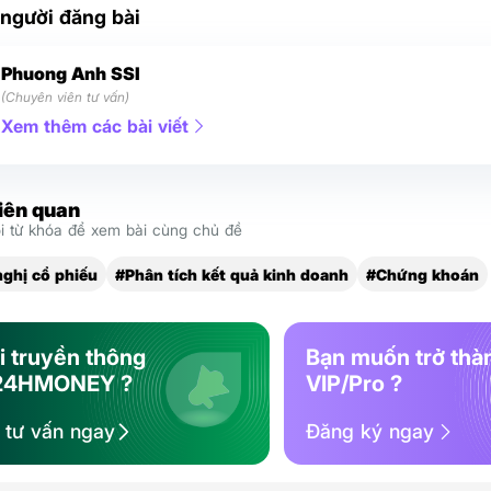
 người đăng bài
Phuong Anh SSI
(Chuyên viên tư vấn)
Xem thêm các bài viết
liên quan
 từ khóa để xem bài cùng chủ đề
ghị cổ phiếu
#Phân tích kết quả kinh doanh
#Chứng khoán
i truyền thông
Bạn muốn trở thà
24HMONEY ?
VIP/Pro ?
ệ tư vấn ngay
Đăng ký ngay