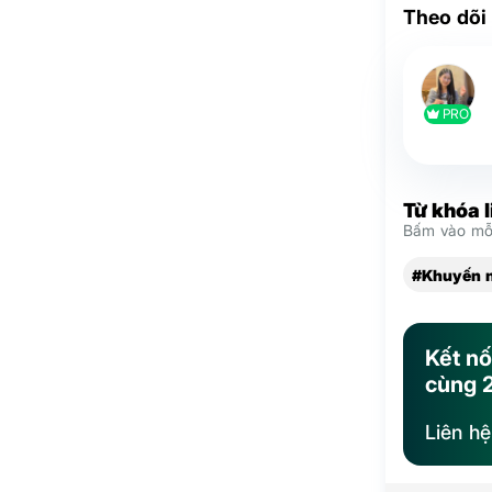
Theo dõi
PRO
Từ khóa 
Bấm vào mỗi
#Khuyến n
Kết nố
cùng 
Liên h