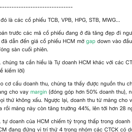
-------------------------------
 đó là các cổ phiếu TCB, VPB, HPG, STB, MWG...
toán trước các mã cổ phiếu đang ở đà tăng đẹp đi ngượ
đã dẫn đến giá cổ phiếu HCM mở
gap
down vào đầu
đóng sàn cuối phiên.
, chúng ta cần hiểu là Tự doanh HCM khác với các C
ể kiếm lời)
ào cơ cấu doanh thu, chúng ta thấy được nguồn thu 
ảng cho vay
margin
(đóng góp hơn 50% doanh thu), nê
ọi thứ không xấu. Ngược lại, doanh thu từ mảng cho 
 rồi mảng này còn tăng trưởng 44%, lên tới hơn 28 n
, tự doanh của HCM chiếm tỷ trọng thấp trong doanh 
CM đang đứng vị trí thứ 4 trong nhóm các CTCK có d