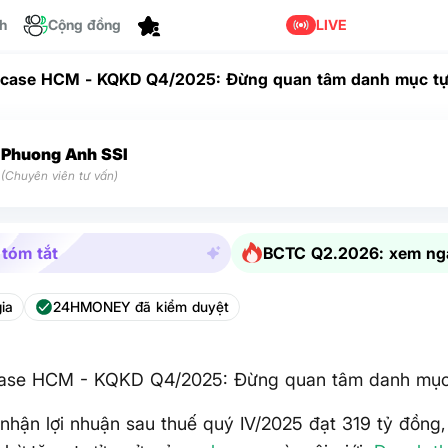
Tùy chỉnh
ch
Cộng đồng
LIVE
 case HCM - KQKD Q4/2025: Đừng quan tâm danh mục t
Phuong Anh SSI
(Chuyên viên tư vấn)
 tóm tắt
BCTC Q2.2026: xem ng
ia
24HMONEY đã kiểm duyệt
case HCM - KQKD Q4/2025: Đừng quan tâm danh mục
nhận lợi nhuận sau thuế quý IV/2025 đạt 319 tỷ đồng,