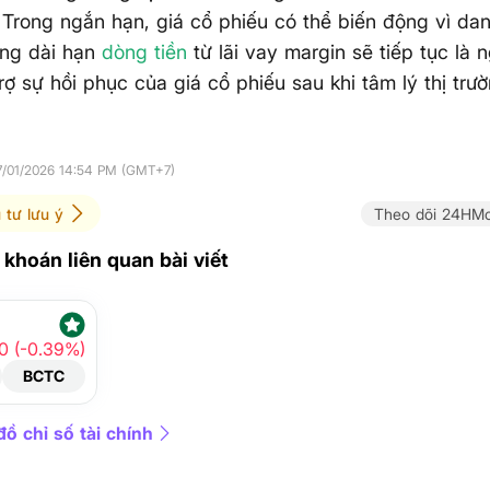
 Trong ngắn hạn, giá cổ phiếu có thể biến động vì d
ong dài hạn
dòng tiền
từ lãi vay margin sẽ tiếp tục là 
trợ sự hồi phục của giá cổ phiếu sau khi tâm lý thị trư
7/01/2026 14:54 PM (GMT+7)
 tư lưu ý
Theo dõi 24HMo
khoán liên quan bài viết
10 (-0.39%)
BCTC
ồ chỉ số tài chính