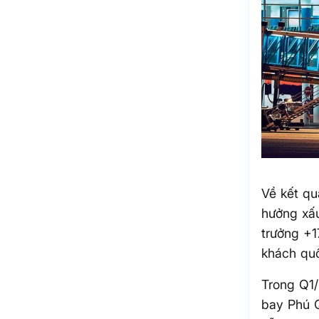
Về kết qu
hưởng xấ
trưởng +1
khách quố
Trong Q1/
bay Phú Q