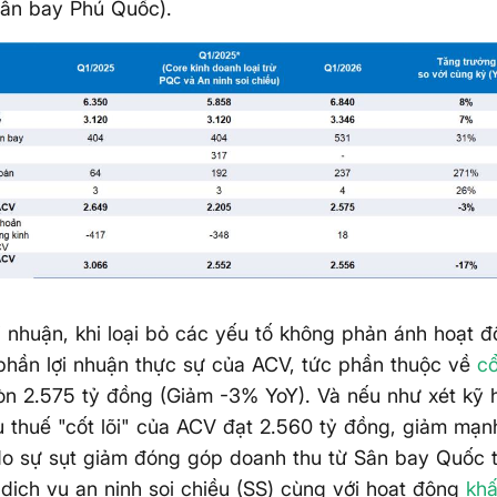
sân bay Phú Quốc).
i nhuận, khi loại bỏ các yếu tố không phản ánh hoạt 
 phần lợi nhuận thực sự của ACV, tức phần thuộc về
c
òn 2.575 tỷ đồng (Giảm -3% YoY). Và nếu như xét kỹ h
 thuế "cốt lõi" của ACV đạt 2.560 tỷ đồng, giảm mạ
do sự sụt giảm đóng góp doanh thu từ Sân bay Quốc 
dịch vụ an ninh soi chiều (SS) cùng với hoạt động
kh