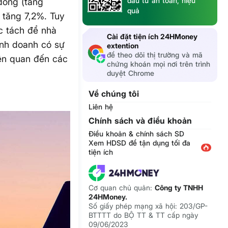
đầu tư an toàn, hiệu
đồng (tăng
quả
 tăng 7,2%. Tuy
c tách để nhà
Cài đặt tiện ích 24HMoney
inh doanh có sự
extention
để theo dõi thị trường và mã
iên quan đến các
chứng khoán mọi nơi trên trình
duyệt Chrome
Về chúng tôi
Liên hệ
Chính sách và điều khoản
Điều khoản & chính sách SD
Xem HDSD để tận dụng tối đa
tiện ích
Cơ quan chủ quản:
Công ty TNHH
24HMoney.
Số giấy phép mạng xã hội: 203/GP-
BTTTT do BỘ TT & TT cấp ngày
09/06/2023