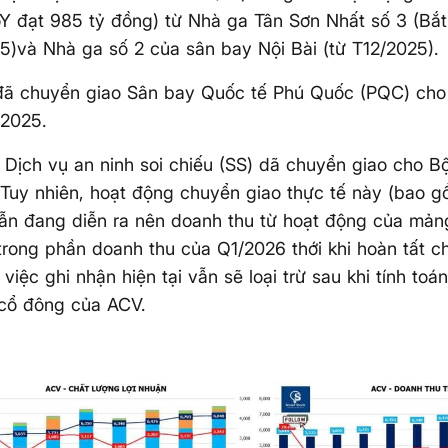
 đạt 985 tỷ đồng) từ Nhà ga Tân Sơn Nhất số 3 (Bắ
5)và Nhà ga số 2 của sân bay Nội Bài (từ T12/2025).
ã chuyển giao Sân bay Quốc tế Phú Quốc (PQC) cho
 2025.
Dịch vụ an ninh soi chiếu (SS) dã chuyển giao cho 
Tuy nhiên, hoạt động chuyển giao thực tế này (bao g
 vẫn đang diễn ra nên doanh thu từ hoạt động của mả
trong phần doanh thu của Q1/2026 thới khi hoàn tất c
việc ghi nhận hiện tại vẫn sẽ loại trừ sau khi tính toá
 cổ đông của ACV.