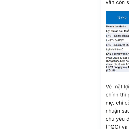
vẫn còn 
Về mặt lợ
chính thì
mẹ, chỉ c
nhuận sau
chủ yếu 
(PQC) và 