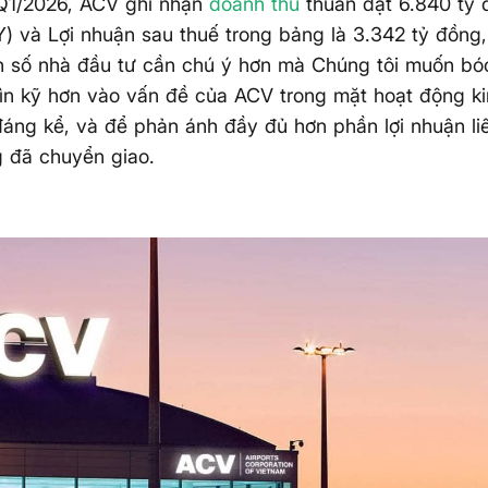
 Q1/2026, ACV ghi nhận
doanh thu
thuần đạt 6.840 tỷ 
) và Lợi nhuận sau thuế trong bảng là 3.342 tỷ đồng,
n số nhà đầu tư cần chú ý hơn mà Chúng tôi muốn bó
ìn kỹ hơn vào vấn đề của ACV trong mặt hoạt động k
đáng kể, và để phản ánh đầy đủ hơn phần lợi nhuận l
 đã chuyển giao.