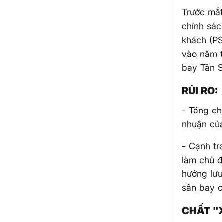
Trước mắt
chính sác
khách (PS
vào năm t
bay Tân S
RỦI RO:
- Tăng ch
nhuận củ
- Cạnh tr
làm chủ đ
hướng lưu
sân bay 
CHẤT "