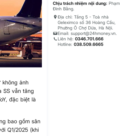
Chịu trách nhiệm nội dung:
Phạm
Đình Bằng.
Địa chỉ: Tầng 5 - Toà nhà
Geleximco số 36 Hoàng Cầu,
Phường Ô Chợ Dừa, Hà Nội.
Email: support@24hmoney.vn.
Liên hệ:
0346.701.666
Hotline:
038.509.6665
ư không ảnh
à SS vẫn tăng
Y, đặc biệt là
hông bao gồm sân
ới Q1/2025 (khi