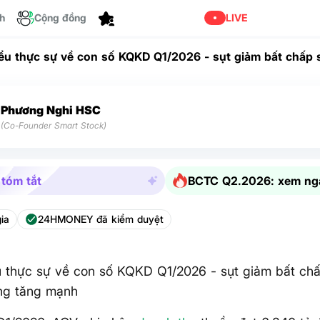
ch
Cộng đồng
Cá nhân hóa
LIVE
ểu thực sự về con số KQKD Q1/2026 - sụt giảm bất chấp 
ăng mạnh
Phương Nghi HSC
(Co-Founder Smart Stock)
 tóm tắt
BCTC Q2.2026: xem ng
ia
24HMONEY đã kiểm duyệt
 thực sự về con số KQKD Q1/2026 - sụt giảm bất chấ
ng tăng mạnh