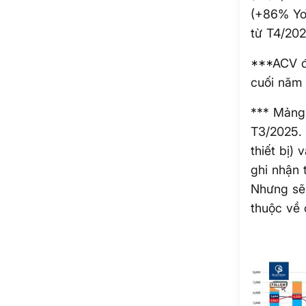
(+86% YoY
từ T4/202
***ACV đ
cuối năm
*** Mảng 
T3/2025. 
thiết bị)
ghi nhận 
Nhưng sẽ 
thuộc về