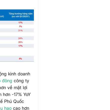
động kinh doanh
ổ đông
công ty
ơn về mặt lợi
nh hơn -17% YoY
tế Phú Quốc
ấu hao
cao hơn