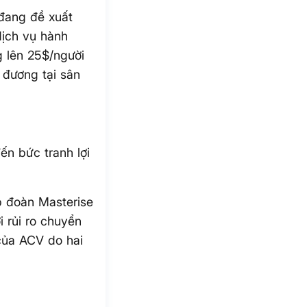
 đang đề xuất
dịch vụ hành
g lên 25$/người
 đương tại sân
ến bức tranh lợi
p đoàn Masterise
i rủi ro chuyển
của ACV do hai