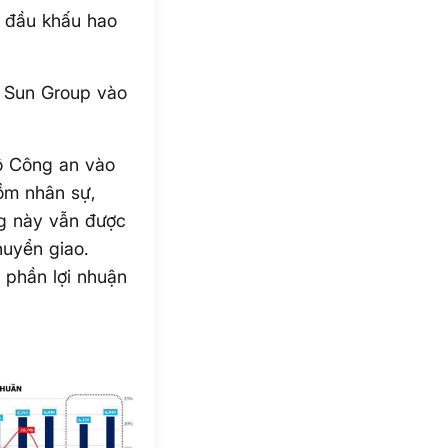
t đầu khấu hao
 Sun Group vào
Bộ Công an vào
ồm nhân sự,
ng này vẫn được
huyển giao.
n phần lợi nhuận