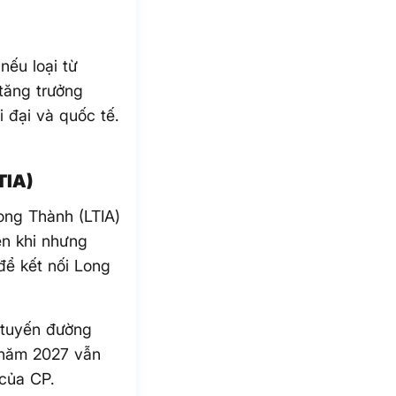
nếu loại từ
tăng trưởng
i đại và quốc tế.
TIA)
ong Thành (LTIA)
ển khi nhưng
để kết nối Long
 tuyến đường
o năm 2027 vẫn
 của CP.