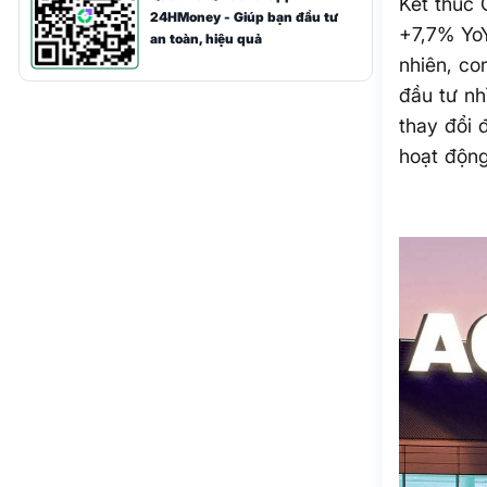
Kết thúc
24HMoney - Giúp bạn đầu tư
+7,7% YoY
an toàn, hiệu quả
nhiên, co
đầu tư nh
thay đổi 
hoạt động