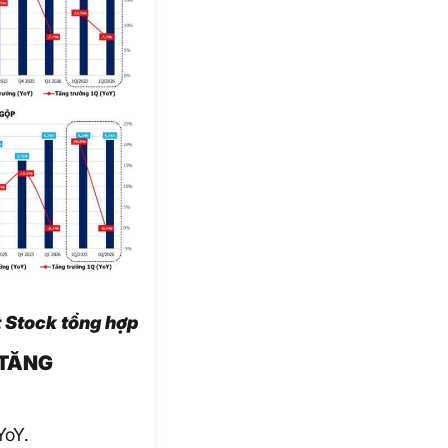
 Stock tổng hợp
 TĂNG
YoY.