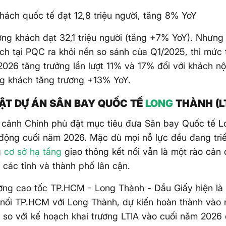
hách quốc tế đạt 12,8 triệu người, tăng 8% YoY
ợng khách đạt 32,1 triệu người (tăng +7% YoY). Nhưng 
ch tại PQC ra khỏi nền so sánh của Q1/2025, thì mức 
2026 tăng trưởng lần lượt 11% và 17% đối với khách nộ
g khách tăng trương +13% YoY.
ẬT DỰ ÁN SÂN BAY QUỐC TẾ
LONG
THÀNH (L
 cảnh Chính phủ đặt mục tiêu đưa Sân bay Quốc tế L
động cuối năm 2026. Mặc dù mọi nỗ lực đều đang tri
g
cơ sở hạ tầng
giao thông kết nối vẫn là một rào cản 
 các tỉnh và thành phố lân cận.
ờng cao tốc TP.HCM - Long Thành - Dầu Giấy hiện là
 nối TP.HCM với Long Thành, dự kiến ​​hoàn thành và
so với kế hoạch khai trương LTIA vào cuối năm 2026