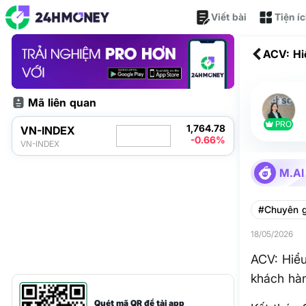
Viết bài
Tiện í
ACV: Hi
hàng t
Mã liên quan
PRO
1,764.78
VN-INDEX
-0.66%
VN-INDEX
M.AI
#Chuyên g
18/05/2026
ACV: Hiểu
khách hà
Quét mã QR để tải app