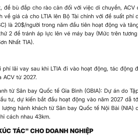
, để bù đắp cho rào cản đối với việc di chuyển, ACV
h về giá cả cho LTIA lên Bộ Tài chính với đề suất phí 
C) là 20$/người trong năm đầu tiên hoạt động và tăn
hứ 2 để tránh áp lực lên vé máy bay (Mức trên tương
ơn Nhất TIA).
i phí lãi vay sau khi LTIA đi vào hoạt động, tác động đ
a ACV từ 2027.
anh từ Sân bay Quốc tế Gia Bình (GBIA): Dự án do Tậ
ầu tư, dự kiến ​​bắt đầu hoạt động vào năm 2027 dẫ tớ
 lượng hành khách từ Sân bay Quốc tế Nội Bài (NIA) 
chỉ cách nhau 43km.
XÚC TÁC" CHO DOANH NGHIỆP