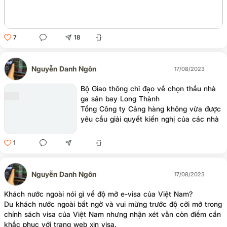
7
18
Nguyễn Danh Ngôn
17/08/2023
Bộ Giao thông chỉ đạo về chọn thầu nhà
ga sân bay Long Thành
Tổng Công ty Cảng hàng không vừa được
yêu cầu giải quyết kiến nghị của các nhà
thầu tham gia đấu thầu gói thầu thi công
nhà ga hành khách sân bay Long Thành
1
theo quy định, không để phát sinh kiến
nghị, khiếu nại kéo dài, vượt cấp.
Nguyễn Danh Ngôn
17/08/2023
Khách nước ngoài nói gì về độ mở e-visa của Việt Nam?
Du khách nước ngoài bất ngờ và vui mừng trước độ cởi mở trong
chính sách visa của Việt Nam nhưng nhận xét vẫn còn điểm cần
khắc phục với trang web xin visa.