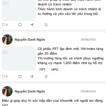
doanh có trách nhiệm
Thực hành kinh doanh có trách nhiệm là
xu hướng và yêu cầu tất yếu trong bối
cảnh hiện nay, đặc biệt khi Việt Nam
tham gia nhiều hơn trong chuỗi cung ứng
1
toàn cầu, với việc đề cao thương mại bền
vững trong các Hiệp định thương mại tự
do thì việc thực hành kinh doanh có trách
Nguyễn Danh Ngôn
28/08/2023
nhiệm là cơ sở và điều kiện tiên quyết để
các doanh nghiệp tận dụng cơ hội xuất
Cổ phiếu FPT lập đỉnh mới, VN-Index tăng
khẩu và phát triển bền vững.
gần 20 điểm
Thị trường tăng tốc và chinh phục ngưỡng
kháng cự mạnh 1.200 điểm nhờ sự hỗ trợ
tích cực của nhóm cổ phiếu bluechip,
FPT
HPG
trong đó cổ phiếu FPT tăng ấn tượng và
1
xác lập đỉnh mới.
Nguyễn Danh Ngôn
26/08/2023
Điều gì giúp duy trì sức hấp dẫn của Vinamilk với người lao động
trẻ?