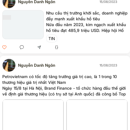
Nguyễn Danh Ngôn
15/08/2023
Nhu cầu thị trường khởi sắc, doanh nghiệp
đẩy mạnh xuất khẩu hồ tiêu
Nửa đầu năm 2023, kim ngạch xuất khẩu
hồ tiêu đạt 485,9 triệu USD. Hiệp hội Hồ
tiêu Việt Nam dự kiến, cuối tháng 8 có
TIN
thể sẽ xuất khẩu hết sản lượng năm 2023.
Nguyễn Danh Ngôn
15/08/2023
Petrovietnam có tốc độ tăng trưởng giá trị cao, là 1 trong 10
thương hiệu giá trị nhất Việt Nam
Ngày 15/8 tại Hà Nội, Brand Finance - tổ chức hàng đầu thế giới
về định giá thương hiệu (có trụ sở tại Anh quốc) đã công bố Top
100 thương hiệu giá trị nhất Việt Nam năm 2023. Giá trị thương
hiệu của Tập đoàn Dầu khí Việt Nam (Petrovietnam) đạt 1,382 tỷ
USD, nằm trong Top 10 thương hiệu giá trị nhất Việt Nam năm
thứ 4 liên tiếp.