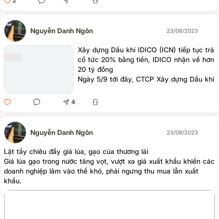
2
Nguyễn Danh Ngôn
23/08/2023
Xây dựng Dầu khí IDICO (ICN) tiếp tục trả
cổ tức 20% bằng tiền, IDICO nhận về hơn
20 tỷ đồng
Ngày 5/9 tới đây, CTCP Xây dựng Dầu khí
IDICO (ICN – UPCoM) sẽ chốt danh sách
cổ đông tạm ứng cổ tức năm 2023 bằng
4
tiền mặt với tỷ lệ 20%, tương ứng cổ đông
sở hữu 1 cổ phiếu sẽ được nhận 2.000
đồng.
Nguyễn Danh Ngôn
23/08/2023
Lật tẩy chiêu đẩy giá lúa, gạo của thương lái
Giá lúa gạo trong nước tăng vọt, vượt xa giá xuất khẩu khiến các
doanh nghiệp lâm vào thế khó, phải ngưng thu mua lẫn xuất
khẩu.