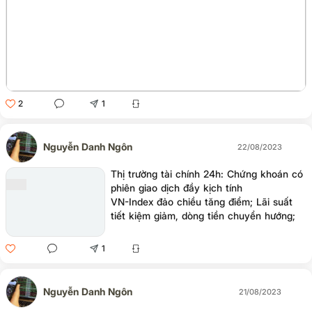
2
1
Nguyễn Danh Ngôn
22/08/2023
Thị trường tài chính 24h: Chứng khoán có
phiên giao dịch đầy kịch tính
VN-Index đảo chiều tăng điểm; Lãi suất
tiết kiệm giảm, dòng tiền chuyển hướng;
Lạc quan và bi quan… thái quá!; MBS:
VN-Index hướng về vùng 1.280 - 1.320
1
điểm trong những tháng cuối năm; Giới
đầu tư chờ Fed cắt giảm lãi suất…là
những thông tin đáng chú ý của thị trường
Nguyễn Danh Ngôn
21/08/2023
trong 24h qua.