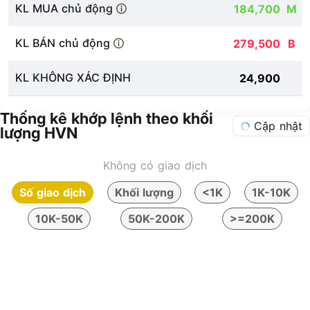
KL MUA chủ động
184,700
M
KL BÁN chủ động
279,500
B
KL KHÔNG XÁC ĐỊNH
24,900
Thống kê khớp lệnh theo khối
Cập nhật
lượng HVN
Không có giao dịch
Số giao dịch
Khối lượng
<1K
1K-10K
10K-50K
50K-200K
>=200K