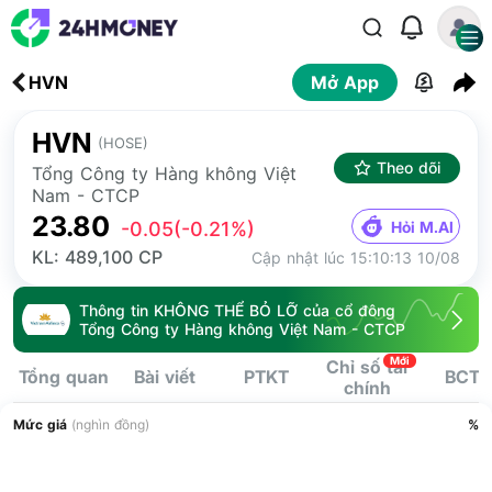
HVN
Mở App
HVN
(HOSE)
Theo dõi
Tổng Công ty Hàng không Việt
Nam - CTCP
23.80
Hỏi M.AI
-0.05
(-0.21%)
KL: 489,100 CP
Cập nhật lúc 15:10:13 10/08
Thông tin KHÔNG THỂ BỎ LỠ của cổ đông
Tổng Công ty Hàng không Việt Nam - CTCP
Mới
Chỉ số tài
Tổng quan
Bài viết
PTKT
BCTC
chính
Mức giá
(nghìn đồng)
%