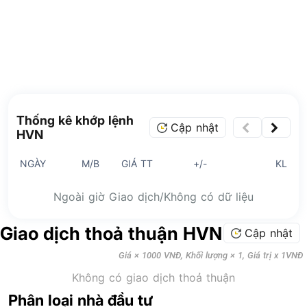
Thống kê khớp lệnh
Cập nhật
HVN
NGÀY
M/B
GIÁ TT
+/-
KL
Ngoài giờ Giao dịch/Không có dữ liệu
Giao dịch thoả thuận HVN
Cập nhật
Giá × 1000 VNĐ, Khối lượng × 1, Giá trị x 1VNĐ
Không có giao dịch thoả thuận
Phân loại nhà đầu tư