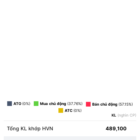
ATO
(0%)
Mua chủ động
(37.76%)
Bán chủ động
(57.15%)
ATC
(0%)
KL
(nghìn CP)
Tổng KL khớp HVN
489,100