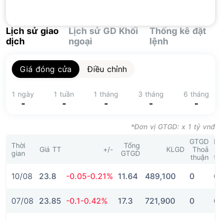
Lịch sử giao
Lịch sử GD Khối
Thống kê đặt
dịch
ngoại
lệnh
Giá đóng cửa
Điều chỉnh
1 ngày
1 tuần
1 tháng
3 tháng
6 tháng
-
-
-
-
-
*Đơn vị GTGD: x 1 tỷ vnđ
GTGD
K
Thời
Tổng
Giá TT
+/-
KLGD
Thoả
T
gian
GTGD
thuận
th
10/08
23.8
-0.05
-0.21%
11.64
489,100
0
0
07/08
23.85
-0.1
-0.42%
17.3
721,900
0
0