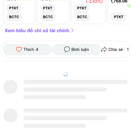
1,768.06
(-2.63%)
(
PTKT
PTKT
PTKT
BCTC
BCTC
BCTC
PTKT
Xem biểu đồ chỉ số tài chính
Thích
4
Bình luận
Chia sẻ
1