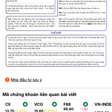
Nhà đầu tư lưu ý
Mã chứng khoán liên quan bài viết
CII
VCG
F88
VN-INDE
66.60
-1.80
13.75
(0.00%)
15.65
(0.00%)