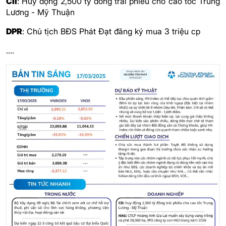
CII
: Huy động 2,500 tỷ đồng trái phiếu cho cao tốc Trung
Lương - Mỹ Thuận
DPR
: Chủ tịch BĐS Phát Đạt đăng ký mua 3 triệu cp
....