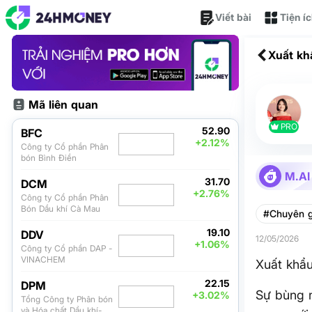
Viết bài
Tiện í
Xuất kh
Mã liên quan
PRO
52.90
BFC
+2.12%
Công ty Cổ phần Phân
bón Bình Điền
M.AI
31.70
DCM
+2.76%
Công ty Cổ phần Phân
Bón Dầu khí Cà Mau
#Chuyên g
19.10
DDV
12/05/2026
+1.06%
Công ty Cổ phần DAP -
VINACHEM
Xuất khẩu
22.15
DPM
Sự bùng 
+3.02%
Tổng Công ty Phân bón
và Hóa chất Dầu khí-