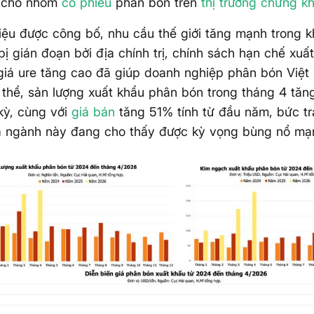
 cho nhóm
cổ phiếu
phân bón trên
thị trường
chứng k
iệu được công bố, nhu cầu thế giới tăng mạnh trong 
bị gián đoạn bởi địa chính trị, chính sách hạn chế xuấ
iá ure tăng cao đã giúp doanh nghiệp phân bón Việt
ụ thể, sản lượng xuất khẩu phân bón trong tháng 4 tăn
kỳ, cùng với
giá bán
tăng 51% tính từ đầu năm, bức tr
a ngành này đang cho thấy được kỳ vọng bùng nổ mạ