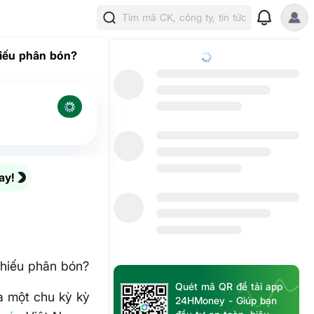
Tìm mã CK, công ty, tin tức
hiếu phân bón?
ay!
phiếu phân bón?
Quét mã QR để tải app
a một chu kỳ kỳ
24HMoney - Giúp bạn