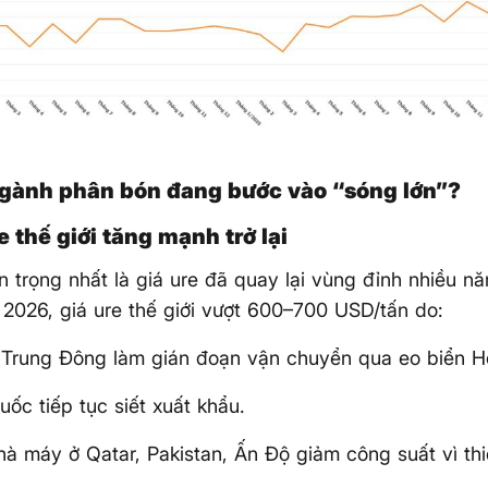
ngành phân bón đang bước vào “sóng lớn”?
re thế giới tăng mạnh trở lại
 trọng nhất là giá ure đã quay lại vùng đỉnh nhiều nă
2026, giá ure thế giới vượt 600–700 USD/tấn do:
 Trung Đông làm gián đoạn vận chuyển qua eo biển H
uốc tiếp tục siết xuất khẩu.
hà máy ở Qatar, Pakistan, Ấn Độ giảm công suất vì thiế