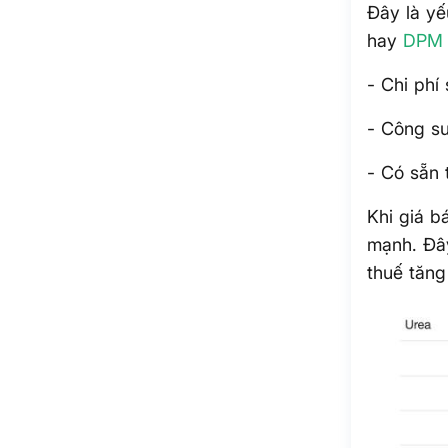
Đây là yế
hay
DPM
- Chi phí
- Công su
- Có sẵn 
Khi giá b
mạnh. Đây
thuế tăng