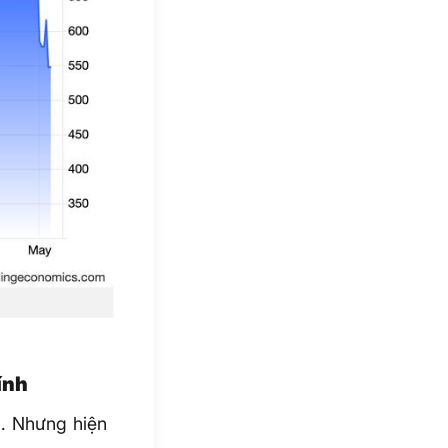
ính
a. Nhưng hiện