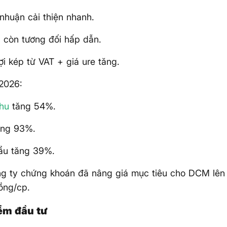
i nhuận cải thiện nhanh.
á còn tương đối hấp dẫn.
ợi kép từ VAT + giá ure tăng.
2026:
hu
tăng 54%.
ăng 93%.
hẩu tăng 39%.
ng ty chứng khoán đã nâng giá mục tiêu cho DCM lên
ồng/cp.
ểm đầu tư