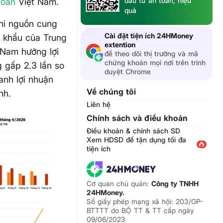
đầu tư an toàn, hiệu
hoán
Việt Nam.
quả
khi nguồn cung
Cài đặt tiện ích 24HMoney
t khẩu của Trung
extention
 Nam hưởng lợi
để theo dõi thị trường và mã
chứng khoán mọi nơi trên trình
g gấp 2.3 lần so
duyệt Chrome
anh lợi nhuận
Về chúng tôi
nh.
Liên hệ
Chính sách và điều khoản
Điều khoản & chính sách SD
Xem HDSD để tận dụng tối đa
tiện ích
Cơ quan chủ quản:
Công ty TNHH
24HMoney.
Số giấy phép mạng xã hội: 203/GP-
BTTTT do BỘ TT & TT cấp ngày
09/06/2023