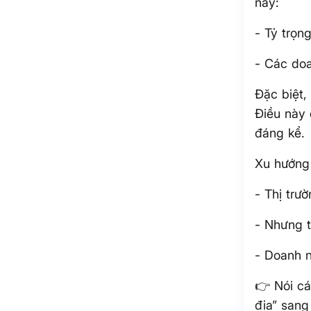
nay:
- Tỷ trọn
- Các do
Đặc biệt,
Điều này 
đáng kể.
Xu hướng 
- Thị trư
- Nhưng t
- Doanh n
👉 Nói c
địa” sang