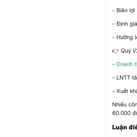
- Biên lợ
- Định gi
- Hưởng l
👉 Quý I/
-
Doanh t
- LNTT t
- Xuất k
Nhiều cô
60.000 đ
Luận đi