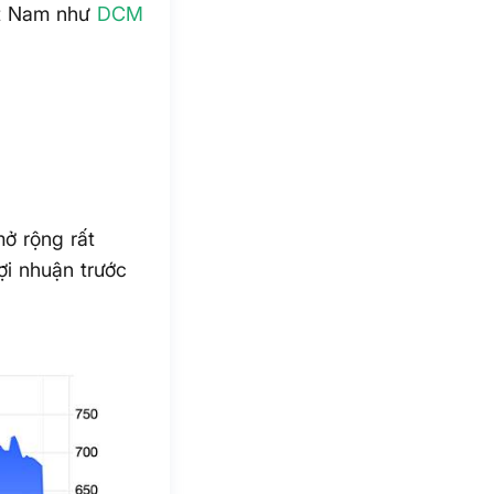
ệt Nam như
DCM
ở rộng rất
ợi nhuận trước