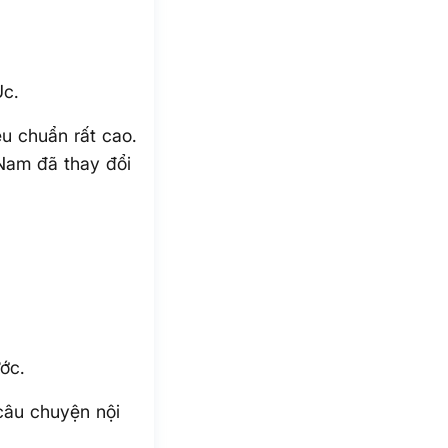
Úc.
êu chuẩn rất cao.
Nam đã thay đổi
ớc.
câu chuyện nội