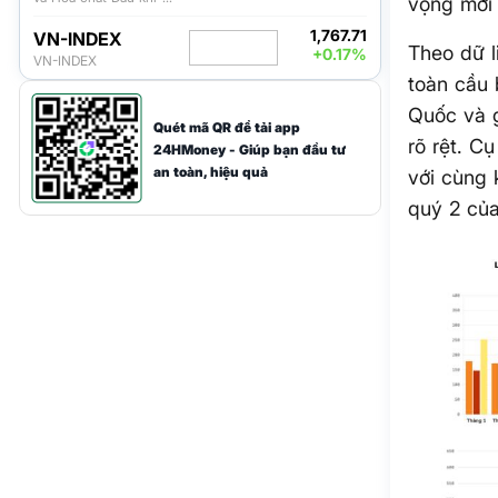
vọng mới
Công ty Cổ phần
1,767.71
VN-INDEX
Theo dữ l
+0.17%
VN-INDEX
toàn cầu 
Quốc và g
Quét mã QR để tải app
rõ rệt. C
24HMoney - Giúp bạn đầu tư
an toàn, hiệu quả
với cùng 
quý 2 củ