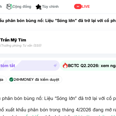
Dành cho bạn
ch
Cộng đồng
LIVE
ẩu phân bón bùng nổ: Liệu “Sóng lớn” đã trở lại với cổ p
Trần Mỹ Tím
(Trưởng phòng Tư vấn (SSI))
 tóm tắt
BCTC Q2.2026: xem ng
ia
24HMONEY đã kiểm duyệt
 phân bón bùng nổ: Liệu “Sóng lớn” đã trở lại với cổ 
nổ xuất khẩu phân bón trong tháng 4/2026 đang mở r