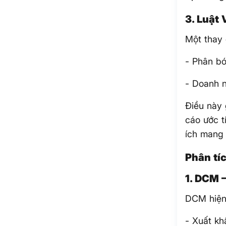
3. Luật 
Một thay 
- Phân b
- Doanh n
Điều này 
cáo ước t
ích mang 
Phân tí
1. DCM 
DCM hiện 
- Xuất kh