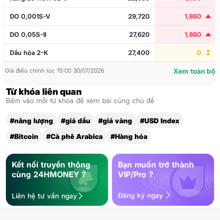
DO 0,001S-V
29,720
1,860
DO 0,05S-II
27,620
1,860
Dầu hỏa 2-K
27,400
0
Giá điều chỉnh lúc 15:00 30/07/2026
Xem toàn bộ
Từ khóa liên quan
Bấm vào mỗi từ khóa để xem bài cùng chủ đề
#năng lượng
#giá dầu
#giá vàng
#USD Index
#Bitcoin
#Cà phê Arabica
#Hàng hóa
Kết nối truyền thông
Bạn muốn trở thành
cùng 24HMONEY ?
VIP/Pro ?
Đăng ký ngay
Liên hệ tư vấn ngay