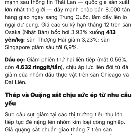
mạnh sau thông tin Thái Lan — quốc gia sản xuất
lớn nhất thế giới — đẩy mạnh chào bán 8.000 tấn
hàng giao ngay sang Trung Quốc, làm dấy lên lo
ngại dư cung. Giá cao su kỳ hạn tháng 12 trên sàn
Osaka (Nhật Bản) bốc hơi 3,93% xuống
413
yên/kg
; sàn Thượng Hải giảm 3,23%; sàn
Singapore giảm sâu tới 6,9%.
Dầu cọ:
Giảm phiên thứ hai liên tiếp (mất 0,56%,
còn
4.632 ringgit/tấn
), chịu áp lực liên đới từ đà
giảm của nhóm dầu thực vật trên sàn Chicago và
Đại Liên.
Thép và Quặng sắt chịu sức ép từ nhu cầu
yếu
Sức cầu sụt giảm tại các thị trường tiêu thụ lớn
tiếp tục đè nặng lên nhóm kim loại công nghiệp.
Giá quặng sắt chuẩn giao tháng 7 trên sàn