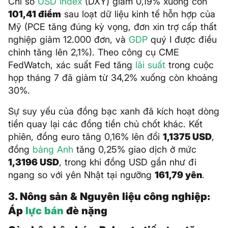
Chỉ số
USD Index
(DXY) giảm 0,19% xuống còn
101,41 điểm
sau loạt dữ liệu kinh tế hỗn hợp của
Mỹ (PCE tăng đúng kỳ vọng, đơn xin trợ cấp thất
nghiệp giảm 12.000 đơn, và
GDP
quý I được điều
chỉnh tăng lên 2,1%). Theo công cụ CME
FedWatch, xác suất Fed tăng
lãi suất
trong cuộc
họp tháng 7 đã giảm từ 34,2% xuống còn khoảng
30%.
Sự suy yếu của đồng bạc xanh đã kích hoạt dòng
tiền quay lại các đồng tiền chủ chốt khác. Kết
phiên, đồng euro tăng 0,16% lên đổi
1,1375 USD
,
đồng
bảng Anh
tăng 0,25% giao dịch ở mức
1,3196 USD
, trong khi đồng USD gần như đi
ngang so với yên Nhật tại ngưỡng
161,79 yên
.
3. Nông sản & Nguyên liệu công nghiệp:
Áp
lực bán
đè nặng