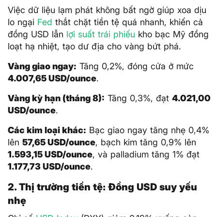
Việc dữ liệu lạm phát không bất ngờ giúp xoa dịu
lo ngại
Fed
thắt chặt tiền tệ quá nhanh, khiến cả
đồng USD lẫn
lợi suất trái phiếu
kho bạc Mỹ đồng
loạt hạ nhiệt, tạo dư địa cho vàng bứt phá.
Vàng giao ngay:
Tăng 0,2%, đóng cửa ở mức
4.007,65 USD/ounce
.
Vàng kỳ hạn (tháng 8):
Tăng 0,3%, đạt
4.021,00
USD/ounce
.
Các kim loại khác:
Bạc giao ngay tăng nhẹ 0,4%
lên
57,65 USD/ounce
, bạch kim tăng 0,9% lên
1.593,15 USD/ounce
, và palladium tăng 1% đạt
1.177,73 USD/ounce
.
2. Thị trường tiền tệ: Đồng USD suy yếu
nhẹ