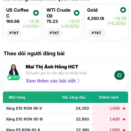
US Coffee
WTI Crude
Gold
C
Oil
4,260.18
+12.78
160.68
+0.18
75.23
+0.01
(+0.30%)
(+0.11%)
(+0.02%)
PTKT
PTKT
PTKT
Theo dõi người đăng bài
Mai Thị Ánh Hồng HCT
(Chuyên gia tư vấn đầu tư hàng hoá)
PRO
Xem thêm các bài viết
Mặt hàng
Giá xăng dầu
Chênh lệch
Xăng E10 RON 95-V
24,250
1,420
Xăng E10 RON 95-III
22,850
1,420
Xăng E5 RON 92-II
22,380
1,500