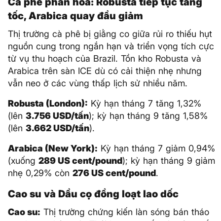
Cà phê phân hóa: Robusta tiếp tục tăng
tốc, Arabica quay đầu giảm
Thị trường cà phê bị giằng co giữa rủi ro thiếu hụt
nguồn cung trong ngắn hạn và triển vọng tích cực
từ vụ thu hoạch của Brazil. Tồn kho Robusta và
Arabica trên sàn ICE dù có cải thiện nhẹ nhưng
vẫn neo ở các vùng thấp lịch sử nhiều năm.
Robusta (London):
Kỳ hạn tháng 7 tăng 1,32%
(lên
3.756 USD/tấn
); kỳ hạn tháng 9 tăng 1,58%
(lên
3.662 USD/tấn
).
Arabica (New York):
Kỳ hạn tháng 7 giảm 0,94%
(xuống
289 US cent/pound
); kỳ hạn tháng 9 giảm
nhẹ 0,29% còn
276 US cent/pound
.
Cao su và Dầu cọ đồng loạt lao dốc
Cao su:
Thị trường chứng kiến làn sóng bán tháo