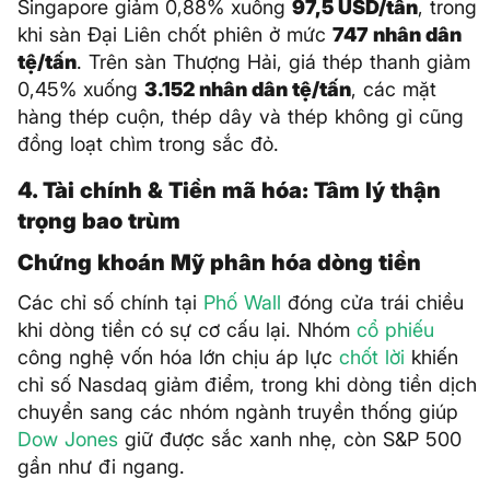
Singapore giảm 0,88% xuống
97,5 USD/tấn
, trong
khi sàn Đại Liên chốt phiên ở mức
747 nhân dân
tệ/tấn
. Trên sàn Thượng Hải, giá thép thanh giảm
0,45% xuống
3.152 nhân dân tệ/tấn
, các mặt
hàng thép cuộn, thép dây và thép không gỉ cũng
đồng loạt chìm trong sắc đỏ.
4. Tài chính & Tiền mã hóa: Tâm lý thận
trọng bao trùm
Chứng khoán Mỹ phân hóa dòng tiền
Các chỉ số chính tại
Phố Wall
đóng cửa trái chiều
khi dòng tiền có sự cơ cấu lại. Nhóm
cổ phiếu
công nghệ vốn hóa lớn chịu áp lực
chốt lời
khiến
chỉ số Nasdaq giảm điểm, trong khi dòng tiền dịch
chuyển sang các nhóm ngành truyền thống giúp
Dow Jones
giữ được sắc xanh nhẹ, còn S&P 500
gần như đi ngang.