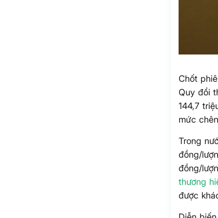
Chốt phiê
Quy đổi t
144,7 tri
mức chênh
Trong nướ
đồng/lượn
đồng/lượn
thương hi
được khác
Diễn biến