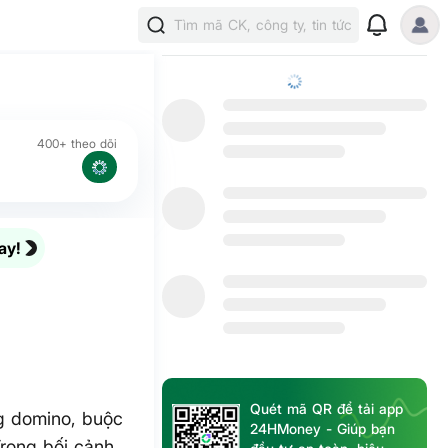
Tìm mã CK, công ty, tin tức
400+ theo dõi
ay!
Quét mã QR để tải app
g domino, buộc
24HMoney - Giúp bạn
Trong bối cảnh