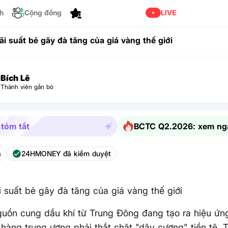
ch
Cộng đồng
Cá nhân hóa
LIVE
ãi suất bẻ gãy đà tăng của giá vàng thế giới
Bích Lê
Thành viên gắn bó
 tóm tắt
BCTC Q2.2026: xem ng
a
24HMONEY đã kiểm duyệt
i suất bẻ gãy đà tăng của giá vàng thế giới
uồn cung dầu khí từ Trung Đông đang tạo ra hiệu ứn
hàng trung ương phải thắt chặt "dây cương" tiền tệ. 