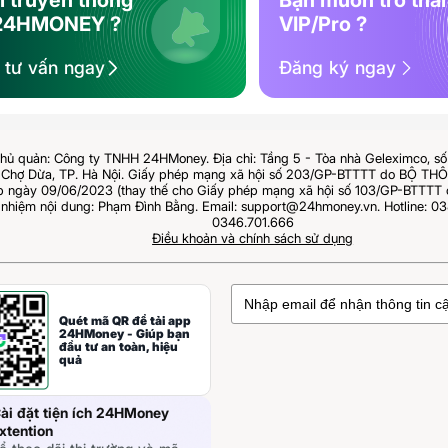
i truyền thông
Bạn muốn trở thà
24HMONEY ?
VIP/Pro ?
ệ tư vấn ngay
Đăng ký ngay
hủ quản: Công ty TNHH 24HMoney. Địa chỉ: Tầng 5 - Tòa nhà Geleximco, s
Chợ Dừa, TP. Hà Nội. Giấy phép mạng xã hội số 203/GP-BTTTT do BỘ T
ngày 09/06/2023 (thay thế cho Giấy phép mạng xã hội số 103/GP-BTTTT 
 nhiệm nội dung: Phạm Đình Bằng. Email: support@24hmoney.vn. Hotline: 03
0346.701.666
Điều khoản và chính sách sử dụng
Quét mã QR để tải app
24HMoney - Giúp bạn
đầu tư an toàn, hiệu
quả
ài đặt tiện ích 24HMoney
xtention