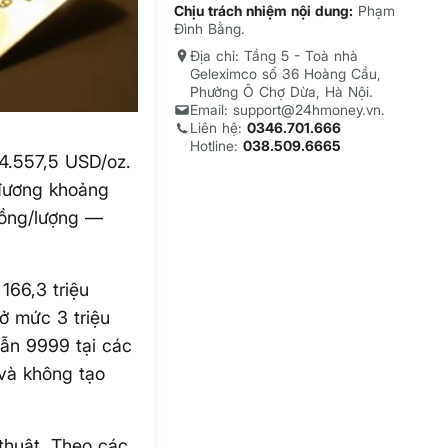
Chịu trách nhiệm nội dung:
Phạm
Đình Bằng.
Địa chỉ: Tầng 5 - Toà nhà
Geleximco số 36 Hoàng Cầu,
Phường Ô Chợ Dừa, Hà Nội.
Email: support@24hmoney.vn.
Liên hệ:
0346.701.666
Hotline:
038.509.6665
 4.557,5 USD/oz.
 đương khoảng
 đồng/lượng —
166,3 triệu
ở mức 3 triệu
hẫn 9999 tại các
và không tạo
thuật. Theo các