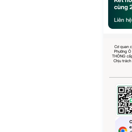
Kết nố
cùng 
Liên h
Cơ quan c
Phường Ô 
THÔNG cấp 
Chịu trách
C
e