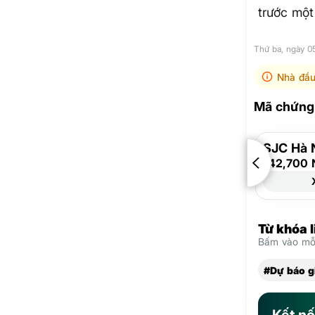
trước một
Thứ ba, ngày 
Nhà đầu
Mã chứng 
SJC Hà 
142,700 
Từ khóa 
Bấm vào mỗi
#Dự báo g