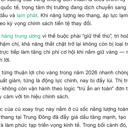
 quốc tế, trọng tâm thị trường đang dịch chuyển sang 
 dầu và
lạm phát
. Khi năng lượng leo thang, áp lực lạ
heo kỳ vọng chính sách tiền tệ thay đổi.
 hàng trung ương
vì thế buộc phải “giữ thế thủ”, trì h
Thậm chí, khả năng thắt chặt trở lại không còn bị loại 
trực tiếp làm tăng chi phí cơ hội khi nắm giữ vàng —
 lời.
 từng thuận lợi cho vàng trong năm 2026 nhanh chón
uất giảm, từng là động lực chính, nay bị đẩy lùi. Thị t
ế không còn vận hành theo logic “trú ẩn an toàn” đơn
 cảm với tín hiệu chính sách.
c của cú xoay trục này nằm ở cú sốc năng lượng toà
 thang tại Trung Đông đã đẩy giá dầu tăng mạnh, tạo r
và làm phức tạp triển vọng kinh tế. Trong bối cảnh đó