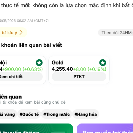
 thực tế mới: không còn là lựa chọn mặc định khi bất 
05/05/2026 06:02 AM (GMT+7)
 tư lưu ý
Theo dõi 24HMo
khoán liên quan bài viết
Nội
Gold
N
4,255.40
+900.00 (+0.63%)
+8.00 (+0.19%)
Xem chi tiết
PTKT
liên quan
 từ khóa để xem bài cùng chủ đề
iá vàng
#Quốc tế
#Trong nước
#Hàng hóa