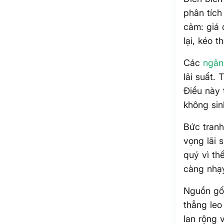
phân tích
cảm: giá
lại, kéo t
Các
ngân
lãi suất. 
Điều này 
không sinh
Bức tranh
vọng lãi s
quý vì th
càng nhạy
Nguồn gố
thẳng leo
lan rộng 