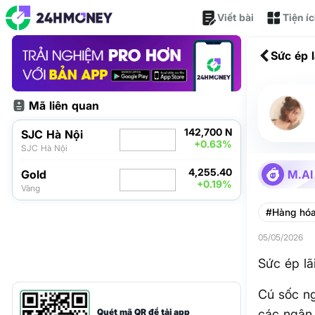
Viết bài
Tiện í
Sức ép l
Mã liên quan
142,700 N
SJC Hà Nội
+0.63%
SJC Hà Nội
4,255.40
Gold
M.AI
+0.19%
Vàng
#Hàng hó
05/05/2026
Sức ép lã
Cú sốc ng
Quét mã QR để tải app
các ngân 