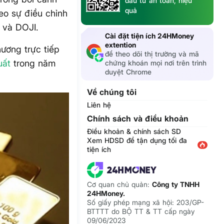
đầu tư an toàn, hiệu
quả
eo sự điều chỉnh
 và DOJI.
Cài đặt tiện ích 24HMoney
extention
hương trực tiếp
để theo dõi thị trường và mã
uất
trong năm
chứng khoán mọi nơi trên trình
duyệt Chrome
Về chúng tôi
Liên hệ
Chính sách và điều khoản
Điều khoản & chính sách SD
Xem HDSD để tận dụng tối đa
tiện ích
Cơ quan chủ quản:
Công ty TNHH
24HMoney.
Số giấy phép mạng xã hội: 203/GP-
BTTTT do BỘ TT & TT cấp ngày
09/06/2023