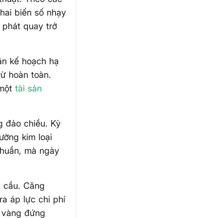
hai biến số nhạy
m phát quay trở
oãn kế hoạch hạ
trừ hoàn toàn.
 một
tài sản
g đảo chiều. Kỳ
rường kim loại
 thuần, mà ngày
n cầu. Căng
a áp lực chi phí
, vàng đứng