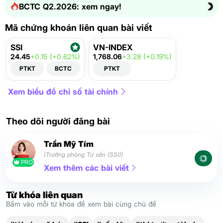
BCTC Q2.2026: xem ngay!
Mã chứng khoán liên quan bài viết
SSI
VN-INDEX
24.45
+0.15 (+0.62%)
1,768.06
+3.28 (+0.19%)
PTKT
BCTC
PTKT
Xem biểu đồ chỉ số tài chính
Theo dõi người đăng bài
Trần Mỹ Tím
(Trưởng phòng Tư vấn (SSI))
PRO
Xem thêm các bài viết
Từ khóa liên quan
Bấm vào mỗi từ khóa để xem bài cùng chủ đề