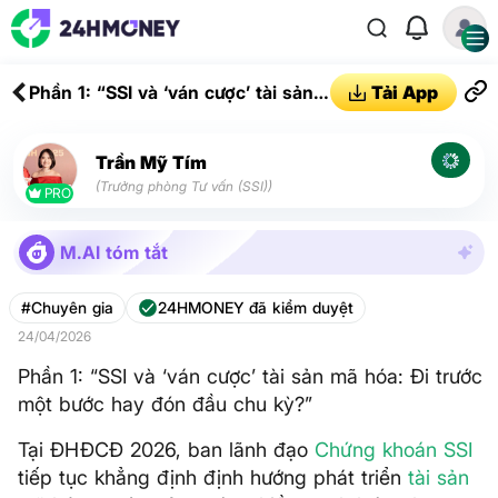
Phần 1: “SSI và ‘ván cược’ tài sản
Tải App
mã hóa: Đi trước một bước hay
đón đầu chu kỳ?”
Trần Mỹ Tím
(Trưởng phòng Tư vấn (SSI))
PRO
M.AI tóm tắt
#Chuyên gia
24HMONEY đã kiểm duyệt
24/04/2026
Phần 1: “SSI và ‘ván cược’ tài sản mã hóa: Đi trước
một bước hay đón đầu chu kỳ?”
Tại ĐHĐCĐ 2026, ban lãnh đạo
Chứng khoán
SSI
tiếp tục khẳng định định hướng phát triển
tài sản