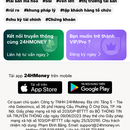
#tài sản mã hóa
#SSI
#vốn lớn
#thị trường tài sản
#rủi ro
#khung pháp lý
#tệp khách hàng tổ chức
#chu kỳ tài chính
#Chứng khoán
Kết nối truyền thông
Bạn muốn trở thành
cùng 24HMONEY ?
VIP/Pro ?
Đăng ký ngay
Liên hệ tư vấn ngay
24HMoney
Tải app
trên mobile
Cơ quan chủ quản: Công ty TNHH 24HMoney. Địa chỉ: Tầng 5 - Tòa
nhà Geleximco, số 36 phố Hoàng Cầu, Phường Ô Chợ Dừa, TP. Hà
Nội. Giấy phép mạng xã hội số 203/GP-BTTTT do BỘ THÔNG TIN
VÀ TRUYỀN THÔNG cấp ngày 09/06/2023 (thay thế cho Giấy phép
mạng xã hội số 103/GP-BTTTT cấp ngày 25/3/2019). Chịu trách
nhiệm nội dung: Phạm Đình Bằng. Email: support@24hmoney.vn.
Hotline: 038.509.6665. Liên hệ: 0346.701.666