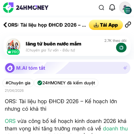
ORS: Tài liệu họp ĐHCĐ 2026 – Kế
Tải App
hoạch lớn nhưng có khả thi
2.7K theo dõi
lãng tử buôn nước mắm
(Chuyên gia Tư vấn - Đầu tư)
PRO
M.AI tóm tắt
#Chuyên gia
24HMONEY đã kiểm duyệt
21/04/2026
ORS: Tài liệu họp ĐHCĐ 2026 – Kế hoạch lớn
nhưng có khả thi
ORS
vừa công bố kế hoạch kinh doanh 2026 khá
tham vọng khi tăng trưởng mạnh cả về
doanh thu