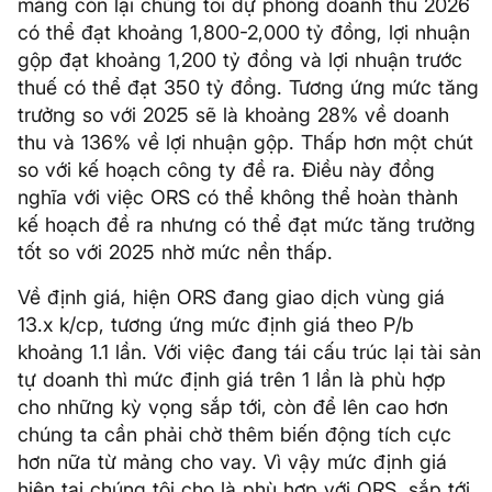
mảng còn lại chúng tôi dự phóng doanh thu 2026
có thể đạt khoảng 1,800-2,000 tỷ đồng, lợi nhuận
gộp đạt khoảng 1,200 tỷ đồng và lợi nhuận trước
thuế có thể đạt 350 tỷ đồng. Tương ứng mức tăng
trưởng so với 2025 sẽ là khoảng 28% về doanh
thu và 136% về lợi nhuận gộp. Thấp hơn một chút
so với kế hoạch công ty đề ra. Điều này đồng
nghĩa với việc ORS có thể không thể hoàn thành
kế hoạch đề ra nhưng có thể đạt mức tăng trưởng
tốt so với 2025 nhờ mức nền thấp.
Về định giá, hiện ORS đang giao dịch vùng giá
13.x k/cp, tương ứng mức định giá theo P/b
khoảng 1.1 lần. Với việc đang tái cấu trúc lại tài sản
tự doanh thì mức định giá trên 1 lần là phù hợp
cho những kỳ vọng sắp tới, còn để lên cao hơn
chúng ta cần phải chờ thêm biến động tích cực
hơn nữa từ mảng cho vay. Vì vậy mức định giá
hiện tại chúng tôi cho là phù hợp với ORS, sắp tới