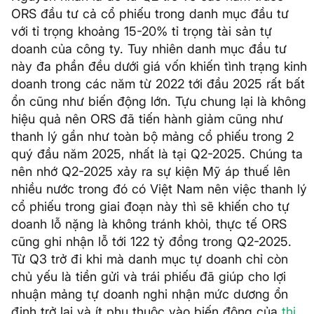
ORS đầu tư cả cổ phiếu trong danh mục đầu tư
với tỉ trọng khoảng 15-20% tỉ trọng tài sản tự
doanh của công ty. Tuy nhiên danh mục đầu tư
này đa phần đều dưới giá vốn khiến tình trạng kinh
doanh trong các năm từ 2022 tới đầu 2025 rất bất
ổn cũng như biến động lớn. Tựu chung lại là không
hiệu quả nên ORS đã tiến hành giảm cũng như
thanh lý gần như toàn bộ mảng cổ phiếu trong 2
quý đầu năm 2025, nhất là tại Q2-2025. Chúng ta
nên nhớ Q2-2025 xảy ra sự kiện Mỹ áp thuế lên
nhiều nước trong đó có Việt Nam nên việc thanh lý
cổ phiếu trong giai đoạn này thì sẽ khiến cho tự
doanh lỗ nặng là không tránh khỏi, thực tế ORS
cũng ghi nhận lỗ tới 122 tỷ đồng trong Q2-2025.
Từ Q3 trở đi khi mà danh mục tự doanh chỉ còn
chủ yếu là tiền gửi và trái phiếu đã giúp cho lợi
nhuận mảng tự doanh nghi nhận mức dương ổn
định trở lại và ít phụ thuộc vào biến động của
thị