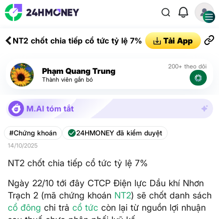
NT2 chốt chia tiếp cổ tức tỷ lệ 7%
Tải App
200+ theo dõi
Phạm Quang Trung
Thành viên gắn bó
M.AI tóm tắt
#Chứng khoán
24HMONEY đã kiểm duyệt
14/10/2025
NT2 chốt chia tiếp cổ tức tỷ lệ 7%
Ngày 22/10 tới đây CTCP Điện lực Dầu khí Nhơn
Trạch 2 (mã chứng khoán
NT2
) sẽ chốt danh sách
cổ đông
chi trả
cổ tức
còn lại từ nguồn lợi nhuận