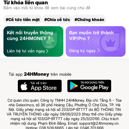
Từ khóa liên quan
Bấm vào mỗi từ khóa để xem bài cùng chủ đề
#Cổ tức tiền mặt
#Chia cổ tức
#Chứng khoán
Kết nối truyền thông
Bạn muốn trở thành
cùng 24HMONEY ?
VIP/Pro ?
Đăng ký ngay
Liên hệ tư vấn ngay
24HMoney
Tải app
trên mobile
Cơ quan chủ quản: Công ty TNHH 24HMoney. Địa chỉ: Tầng 5 - Tòa
nhà Geleximco, số 36 phố Hoàng Cầu, Phường Ô Chợ Dừa, TP. Hà
Nội. Giấy phép mạng xã hội số 203/GP-BTTTT do BỘ THÔNG TIN
VÀ TRUYỀN THÔNG cấp ngày 09/06/2023 (thay thế cho Giấy phép
mạng xã hội số 103/GP-BTTTT cấp ngày 25/3/2019). Chịu trách
nhiệm nội dung: Phạm Đình Bằng. Email: support@24hmoney.vn.
Hotline: 038.509.6665. Liên hệ: 0346.701.666