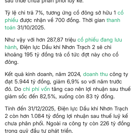
sau thuế chưa phân phối luỹ kế.
Tỷ lệ chi trả 7%, tương ứng cổ đông sở hữu 1
cổ
phiếu
được nhận về 700 đồng. Thời gian
thanh
toán
31/10/2025.
Như vậy với hơn 287,87 triệu
cổ phiếu đang lưu
hành
, Điện lực Dầu khí Nhơn Trạch 2 sẽ chi
khoảng 195 tỷ đồng trả cổ tức đợt này cho cổ
đông.
Kết quả kinh doanh, năm 2024,
doanh thu
công ty
đạt 5.944 tỷ đồng, giảm 6,9% so với năm trước
đó. Do
chi phí vốn
tăng cao nên lợi nhuận sau thuế
giảm sốc đến 82,5%, xuống còn 83 tỷ đồng.
Tính đến 31/12/2025, Điện lực Dầu khí Nhơn Trạch
2 còn hơn 1.084 tỷ đồng lợi nhuận sau thuế luỹ kế
chưa phân phối. Ngoài ra công ty còn 226 tỷ đồng
trong quỹ đầu tư phát triển.