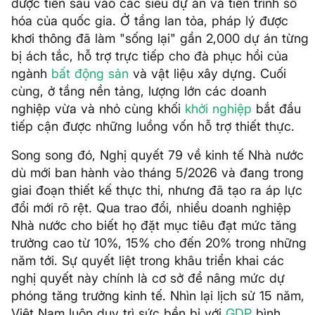
được tiến sâu vào các siêu dự án và tiến trình số
hóa của quốc gia. Ở tầng lan tỏa, pháp lý được
khơi thông đã làm "sống lại" gần 2,000 dự án từng
bị ách tắc, hỗ trợ trực tiếp cho đà phục hồi của
ngành
bất động sản
và vật liệu xây dựng. Cuối
cùng, ở tầng nền tảng, lượng lớn các doanh
nghiệp vừa và nhỏ cùng khối
khởi nghiệp
bắt đầu
tiếp cận được những luồng vốn hỗ trợ thiết thực.
Song song đó, Nghị quyết 79 về kinh tế Nhà nước
dù mới ban hành vào tháng 5/2026 và đang trong
giai đoạn thiết kế thực thi, nhưng đã tạo ra áp lực
đổi mới rõ rệt. Qua trao đổi, nhiều doanh nghiệp
Nhà nước cho biết họ đặt mục tiêu đạt mức tăng
trưởng cao từ 10%, 15% cho đến 20% trong những
năm tới. Sự quyết liệt trong khâu triển khai các
nghị quyết này chính là cơ sở để nâng mức dự
phóng tăng trưởng kinh tế. Nhìn lại lịch sử 15 năm,
Việt Nam luôn duy trì sức bền bỉ với
GDP
bình