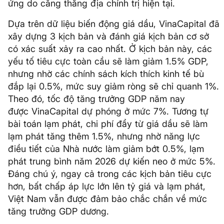
ứng do căng thẳng địa chính trị hiện tại.
Dựa trên dữ liệu biến động giá dầu, VinaCapital đã
xây dựng 3 kịch bản và đánh giá kịch bản cơ sở
có xác suất xảy ra cao nhất. Ở kịch bản này, các
yếu tố tiêu cực toàn cầu sẽ làm giảm 1.5% GDP,
nhưng nhờ các chính sách kích thích kinh tế bù
đắp lại 0.5%, mức suy giảm ròng sẽ chỉ quanh 1%.
Theo đó, tốc độ tăng trưởng GDP năm nay
được VinaCapital dự phóng ở mức 7%. Tương tự
bài toán lạm phát, chi phí đẩy từ giá dầu sẽ làm
lạm phát tăng thêm 1.5%, nhưng nhờ năng lực
điều tiết của Nhà nước làm giảm bớt 0.5%, lạm
phát trung bình năm 2026 dự kiến neo ở mức 5%.
Đáng chú ý, ngay cả trong các kịch bản tiêu cực
hơn, bất chấp áp lực lớn lên tỷ giá và lạm phát,
Việt Nam vẫn được đảm bảo chắc chắn về mức
tăng trưởng GDP dương.