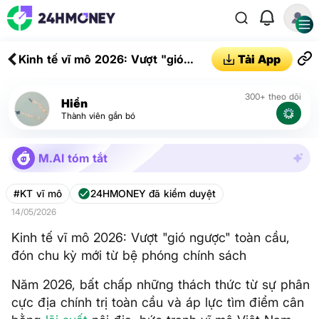
Kinh tế vĩ mô 2026: Vượt "gió
Tải App
ngược" toàn cầu, đón chu kỳ mới
từ bệ phóng chính sách
300+ theo dõi
Hiển
Thành viên gắn bó
M.AI tóm tắt
#KT vĩ mô
24HMONEY đã kiểm duyệt
14/05/2026
Kinh tế vĩ mô 2026: Vượt "gió ngược" toàn cầu,
đón chu kỳ mới từ bệ phóng chính sách
Năm 2026, bất chấp những thách thức từ sự phân
cực địa chính trị toàn cầu và áp lực tìm điểm cân