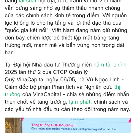
bằng
lãi suất
nội địa, bức tranh vĩ mô Việt Nam
vẫn bừng sáng nhờ sự thẩm thấu nhanh chóng
của các chính sách kinh tế trọng điểm. Với nguồn
lực khổng lồ cho hạ tầng và lợi thế đặc thù của
"quốc gia kết nối", Việt Nam đang nắm giữ những
đòn bẩy chiến lược để thiết lập mặt bằng tăng
trưởng mới, mạnh mẽ và bền vững hơn trong dài
hạn.
Tại Đại hội Nhà đầu tư Thường niên
năm tài chính
2025 lần thứ 2 của CTCP Quản lý
Quỹ VinaCapital ngày 06/05, bà Vũ Ngọc Linh -
Giám đốc bộ phận Phân tích và Nghiên cứu
thị
trường
của VinaCapital - chia sẻ những điểm nhấn
then chốt về tăng trưởng,
lạm phát
, chính sách và
các yếu tố nhà đầu tư cần theo dõi trong năm nay.