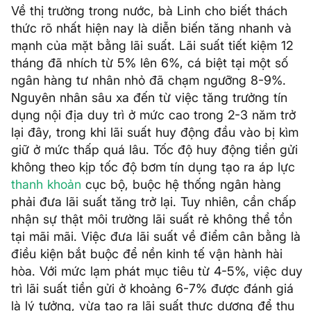
Về thị trường trong nước, bà Linh cho biết thách
thức rõ nhất hiện nay là diễn biến tăng nhanh và
mạnh của mặt bằng lãi suất. Lãi suất tiết kiệm 12
tháng đã nhích từ 5% lên 6%, cá biệt tại một số
ngân hàng tư nhân nhỏ đã chạm ngưỡng 8-9%.
Nguyên nhân sâu xa đến từ việc tăng trưởng tín
dụng nội địa duy trì ở mức cao trong 2-3 năm trở
lại đây, trong khi lãi suất huy động đầu vào bị kìm
giữ ở mức thấp quá lâu. Tốc độ huy động tiền gửi
không theo kịp tốc độ bơm tín dụng tạo ra áp lực
thanh khoản
cục bộ, buộc hệ thống ngân hàng
phải đưa lãi suất tăng trở lại. Tuy nhiên, cần chấp
nhận sự thật môi trường lãi suất rẻ không thể tồn
tại mãi mãi. Việc đưa lãi suất về điểm cân bằng là
điều kiện bắt buộc để nền kinh tế vận hành hài
hòa. Với mức lạm phát mục tiêu từ 4-5%, việc duy
trì lãi suất tiền gửi ở khoảng 6-7% được đánh giá
là lý tưởng, vừa tạo ra lãi suất thực dương để thu