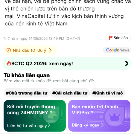
về dài hạn, với bệ phóng chính sách vững chắc và
vị thế chiến lược trên bản đồ thương
mại, VinaCapital tự tin vào kịch bản thịnh vượng
của nền kinh tế Việt Nam.
Báo cáo
Thứ năm, ngày 14/05/2026 13:49 PM (GMT+7)
Nhà đầu tư lưu ý
BCTC Q2.2026: xem ngay!
Từ khóa liên quan
Bấm vào mỗi từ khóa để xem bài cùng chủ đề
#Chủ trương đầu tư
#Cải cách đầu tư
#Kinh tế vĩ mô
Kết nối truyền thông
Bạn muốn trở thành
cùng 24HMONEY ?
VIP/Pro ?
Đăng ký ngay
Liên hệ tư vấn ngay