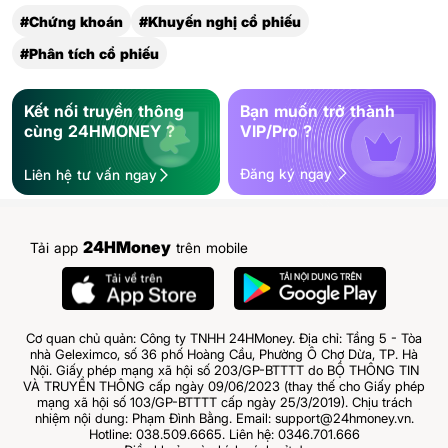
#Chứng khoán
#Khuyến nghị cổ phiếu
#Phân tích cổ phiếu
Kết nối truyền thông
Bạn muốn trở thành
cùng 24HMONEY ?
VIP/Pro ?
Đăng ký ngay
Liên hệ tư vấn ngay
24HMoney
Tải app
trên mobile
Cơ quan chủ quản: Công ty TNHH 24HMoney. Địa chỉ: Tầng 5 - Tòa
nhà Geleximco, số 36 phố Hoàng Cầu, Phường Ô Chợ Dừa, TP. Hà
Nội. Giấy phép mạng xã hội số 203/GP-BTTTT do BỘ THÔNG TIN
VÀ TRUYỀN THÔNG cấp ngày 09/06/2023 (thay thế cho Giấy phép
mạng xã hội số 103/GP-BTTTT cấp ngày 25/3/2019). Chịu trách
nhiệm nội dung: Phạm Đình Bằng. Email: support@24hmoney.vn.
Hotline: 038.509.6665. Liên hệ: 0346.701.666