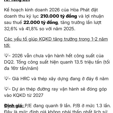
Kế hoạch kinh doanh 2026 của Hòa Phát đặt
doanh thu kỷ lục
210.000 tỷ đồng
và lợi nhuận
sau thuế
22.000 tỷ đồng
, tăng trưởng lần lượt
32,6% và 41,8% so với năm 2025.
Các yếu tố giúp KQKD tăng trưởng trong 1-2 năm
tới:
💡- 2026 vẫn chưa vận hành hết công suất của
DQ2. Tổng công suất hiện quanh 13.5 triệu tấn (tối
đa 16tr tấn/năm)
💡- Giá HRC và thép xây dựng đang ở đáy 6 năm
💡- Dự án thép đường ray vận hành sẽ đóng góp
vào KQKD từ 2027
Định giá:
P/E đang quanh 9 lần. P/B ở mức 1.3 lần.
Đây là mức định giá không phải thấp nhất lịch sử