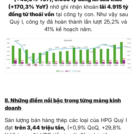
(+170,3% YoY)
nhờ ghi nhận khoản
lãi 4.915 tỷ
đồng từ thoái vốn
tại công ty con. Như vậy sau
Quý I, công ty đã hoàn thành lần lượt 25,2% và
41% kế hoạch năm.
II. Những điểm nổi bậc trong từng mảng kinh
doanh
Sản lượng bán hàng thép các loại của HPG Quý I
đạt
trên 3,44 triệu tấn,
(+0,9% QoQ, +29,8%