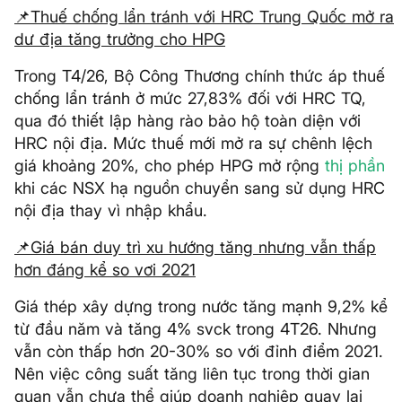
📌Thuế chống lẩn tránh với HRC Trung Quốc mở ra
dư địa tăng trưởng cho HPG
Trong T4/26, Bộ Công Thương chính thức áp thuế
chống lẩn tránh ở mức 27,83% đối với HRC TQ,
qua đó thiết lập hàng rào bảo hộ toàn diện với
HRC nội địa. Mức thuế mới mở ra sự chênh lệch
giá khoảng 20%, cho phép HPG mở rộng
thị phần
khi các NSX hạ nguồn chuyển sang sử dụng HRC
nội địa thay vì nhập khẩu.
📌Giá bán duy trì xu hướng tăng nhưng vẫn thấp
hơn đáng kể so vơi 2021
Giá thép xây dựng trong nước tăng mạnh 9,2% kể
từ đầu năm và tăng 4% svck trong 4T26. Nhưng
vẫn còn thấp hơn 20-30% so với đỉnh điểm 2021.
Nên việc công suất tăng liên tục trong thời gian
quan vẫn chưa thể giúp doanh nghiệp quay lại