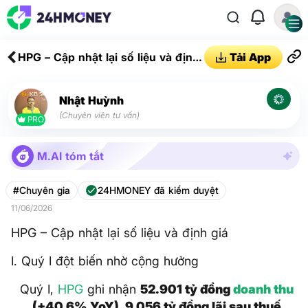
HPG – Cập nhật lại số liệu và định
Tải App
giá
Nhật Huỳnh
(Chuyên viên tư vấn)
PRO
M.AI tóm tắt
#Chuyên gia
24HMONEY đã kiểm duyệt
11/06/2026
HPG – Cập nhật lại số liệu và định giá
I. Quý I đột biến nhờ cộng hưởng
Quý I,
HPG
ghi nhận
52.901 tỷ đồng
doanh thu
(+40,6% YoY), 9.056 tỷ đồng lãi sau thuế