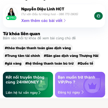
Nguyễn Diệu Linh HCT
(Tư vấn Đầu tư Hàng hoá - 086 773 0905)
PRO
Xem thêm các bài viết
Từ khóa liên quan
Bấm vào mỗi từ khóa để xem bài cùng chủ đề
#thỏa thuận thanh toán giao dịch vàng
#Trung tâm tài chính
#Sàn giao dịch vàng Thượng Hải
#giá vàng
#hệ thống thanh toán bù trừ
#Quốc tế
Kết nối truyền thông
Bạn muốn trở thành
cùng 24HMONEY ?
VIP/Pro ?
Đăng ký ngay
Liên hệ tư vấn ngay