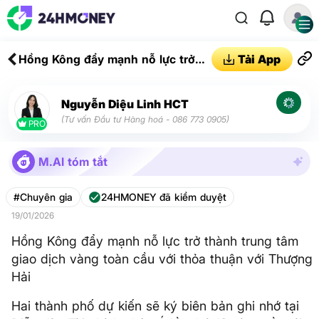
Hồng Kông đẩy mạnh nỗ lực trở
Tải App
thành trung tâm giao dịch vàng
toàn cầu với thỏa thuận với
Nguyễn Diệu Linh HCT
Thượng Hải
(Tư vấn Đầu tư Hàng hoá - 086 773 0905)
PRO
M.AI tóm tắt
#Chuyên gia
24HMONEY đã kiểm duyệt
19/01/2026
Hồng Kông đẩy mạnh nỗ lực trở thành trung tâm
giao dịch vàng toàn cầu với thỏa thuận với Thượng
Hải
Hai thành phố dự kiến ​​sẽ ký biên bản ghi nhớ tại