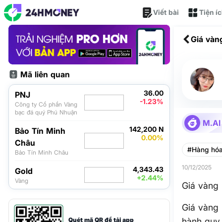
Viết bài
Tiện í
Giá vàn
Mã liên quan
36.00
PNJ
-1.23%
Công ty Cổ phần Vàng
bạc đá quý Phú Nhuận
M.AI
142,200 N
Bảo Tín Minh
0.00%
Châu
#Hàng hó
Bảo Tín Minh Châu
10/12/2025
4,343.43
Gold
+2.44%
Vàng
Giá vàng 
Giá vàng
Quét mã QR để tải app
hành quy