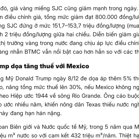
 đó, giá vàng miếng SJC cũng giảm mạnh trong ngày.
ần điều chỉnh giá, tổng mức giảm đạt 800.000 đồng/lư
g SJC đứng ở mức 151,7–153,7 triệu đồng/lượng (mua 
h 2 triệu đồng/lượng giữa hai chiều. Diễn biến giảm gi
thị trường vàng trong nước đang chịu áp lực điều ch
àng nhẫn BTMC vẫn nổi bật cao hơn hẳn so với các t
mp dọa tăng thuế với Mexico
ng Mỹ Donald Trump ngày 8/12 đe dọa áp thêm 5% th
o, nâng tổng mức thuế lên 30%, nếu Mexico không ng
heo Hiệp ước 1944 về sông Rio Grande. Ông cáo buộc
 ước nhiều năm, khiến nông dân Texas thiếu nước ng
 này đang hạn hán nặng.
an Biên giới và Nước quốc tế Mỹ, trong 5 năm qua M
iệu m³ nước so với cam kết 432 triệu m³/năm. Thiệt h