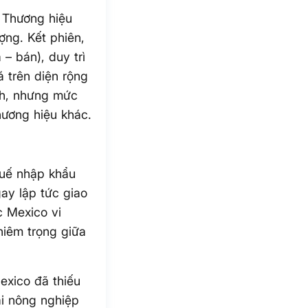
 Thương hiệu
ợng. Kết phiên,
– bán), duy trì
á trên diện rộng
ỉnh, nhưng mức
hương hiệu khác.
uế nhập khẩu
ay lập tức giao
 Mexico vi
hiêm trọng giữa
exico đã thiếu
ại nông nghiệp