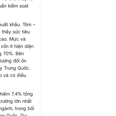
huẩn kiểm soát
xuất khẩu. Tôm –
 thấy sức tiêu
 cao. Mực và
vốn ít hiện diện
ng 70%. Bên
tương đối ổn
ay Trung Quốc.
o và có điều
chiếm 7,4% tổng
trường lớn nhất
gành, trong bối
ung Quốc. Dự