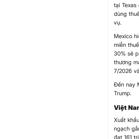
tại Texas
dùng thuế
vụ.
Mexico hi
miễn thuế
30% sẽ ph
thương mạ
7/2026 và
Đến nay M
Trump.
Việt Na
Xuất khẩu
ngạch gần
đạt 161 t