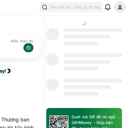
Tìm mã CK, công ty, tin tức
400+ theo dõi
ay!
Quét mã QR để tải app
 Thương ban
24HMoney - Giúp bạn
ng tin tức kinh