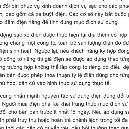
tủ đổi pin phục vụ kinh doanh dịch vụ sạc cho các phư
n, bao gồm cả xe buýt điện. Các cơ sở này bắt buộc 
o đếm điện riêng để tính đúng mục đích sử dụng.
động sạc xe điện được thực hiện tại địa điểm có hợp
ùng chung một công tơ, toàn bộ sản lượng điện đo đư
điện sinh hoạt. Ngược lại, nếu khách hàng ký hợp đồng
ó công tơ riêng thì giá điện sẽ được áp dụng theo từ
ng trường hợp không thể lắp công tơ riêng do điều kiệ
n bán được phép thỏa thuận tỷ lệ điện dùng cho từ
phù hợp, căn cứ vào hình thức sử dụng thực tế.
 cũng nhấn mạnh nguyên tắc sử dụng điện đúng đối 
 Người mua điện phải kê khai trung thực mục đích sử
đổi cho bên bán trước ít nhất 15 ngày. Nếu áp dụng sa
bên phải truy thu hoặc hoàn trả chênh lệch trong tối đa
ng thời các bên có quyền yêu cầu bồi thường theo quy