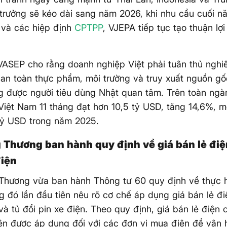
trưởng sẽ kéo dài sang năm 2026, khi nhu cầu cuối n
 và các hiệp định
CPTPP
, VJEPA tiếp tục tạo thuận lợi
VASEP cho rằng doanh nghiệp Việt phải tuân thủ nghi
an toàn thực phẩm, môi trường và truy xuất nguồn gố
 được người tiêu dùng Nhật quan tâm. Trên toàn ngà
Việt Nam 11 tháng đạt hơn 10,5 tỷ USD, tăng 14,6%, m
 tỷ USD trong năm 2025.
 Thương ban hành quy định về giá bán lẻ điệ
điện
Thương vừa ban hành Thông tư 60 quy định về thực h
ng đó lần đầu tiên nêu rõ cơ chế áp dụng giá bán lẻ đ
và tủ đổi pin xe điện. Theo quy định, giá bán lẻ điện
ện được áp dụng đối với các đơn vị mua điện để vận