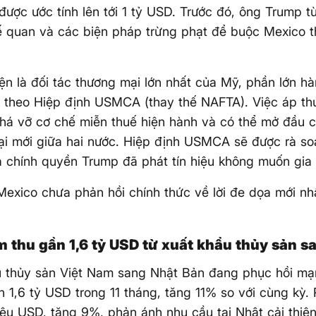
 được ước tính lên tới 1 tỷ USD. Trước đó, ông Trump 
 quan và các biện pháp trừng phạt để buộc Mexico t
ện là đối tác thương mại lớn nhất của Mỹ, phần lớn h
 theo Hiệp định USMCA (thay thế NAFTA). Việc áp th
á vỡ cơ chế miễn thuế hiện hành và có thể mở đầu c
i mới giữa hai nước. Hiệp định USMCA sẽ được rà so
 chính quyền Trump đã phát tín hiệu không muốn gia 
exico chưa phản hồi chính thức về lời đe dọa mới nh
m thu gần 1,6 tỷ USD từ xuất khẩu thủy sản s
 thủy sản Việt Nam sang Nhật Bản đang phục hồi mạn
 1,6 tỷ USD trong 11 tháng, tăng 11% so với cùng kỳ. 
riệu USD, tăng 9%, phản ánh nhu cầu tại Nhật cải thiện