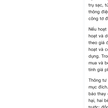
trụ sạc, 
thông điệ
công tơ đ
Nếu hoạt 
hoạt và d
theo giá 
hoạt và c
dụng. Tro
mua và bê
tính giá 
Thông tư
mục đích.
báo thay 
hại, hai 
trước; đồ