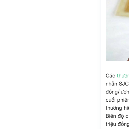
Các
thươ
nhẫn SJC 
đồng/lượn
cuối phiê
thương hi
Biên độ c
triệu đồn