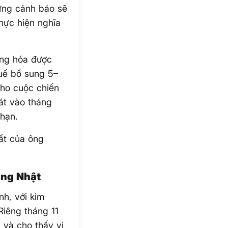
từng cảnh báo sẽ
hực hiện nghĩa
àng hóa được
uế bổ sung 5–
ho cuộc chiến
át vào tháng
hạn.
ất của ông
ang Nhật
h, với kim
Riêng tháng 11
 và cho thấy vị