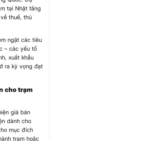
ăm tại Nhật tăng
 về thuế, thủ
êm ngặt các tiêu
c – các yếu tố
nh, xuất khẩu
ở ra kỳ vọng đạt
n cho trạm
iện giá bán
iện dành cho
 cho mục đích
 hành trạm hoặc