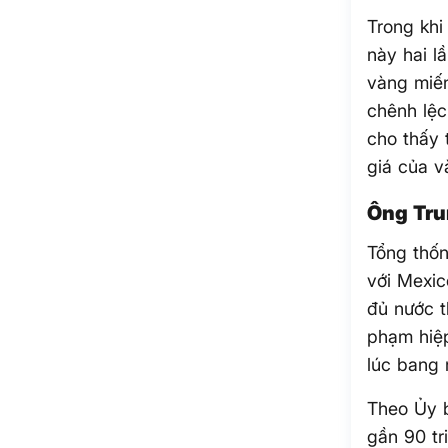
Trong khi
này hai l
vàng miến
chênh lệc
cho thấy 
giá của v
Ông Tru
Tổng thố
với Mexic
đủ nước t
phạm hiệp
lúc bang
Theo Ủy b
gần 90 tr