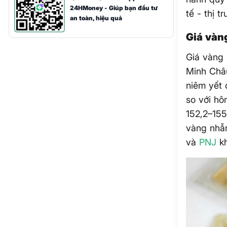
24HMoney - Giúp bạn đầu tư
tế - thị t
an toàn, hiệu quả
Giá vàn
Giá vàng 
Minh Châu
niêm yết 
so với hô
152,2–155
vàng nhẫn
và
PNJ
kh