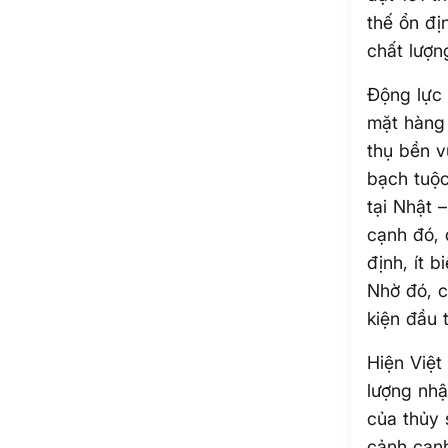
thế ổn đị
chất lượn
Động lực 
mặt hàng 
thụ bền v
bạch tuộc
tại Nhật 
cạnh đó, 
định, ít 
Nhờ đó, c
kiện đầu 
Hiện Việt
lượng nhậ
của thủy 
cảnh cạnh