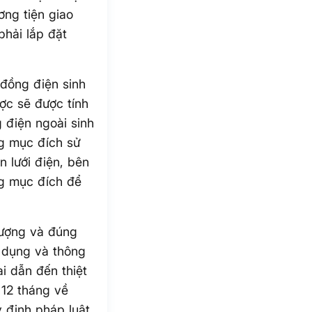
ơng tiện giao
phải lắp đặt
 đồng điện sinh
ợc sẽ được tính
 điện ngoài sinh
ng mục đích sử
n lưới điện, bên
ng mục đích để
tượng và đúng
 dụng và thông
i dẫn đến thiệt
 12 tháng về
 định pháp luật