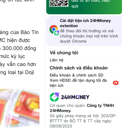
đầu tư an toàn, hiệu
quả
g
Cài đặt tiện ích 24HMoney
extention
để theo dõi thị trường và mã
hàng của Bảo Tín
chứng khoán mọi nơi trên trình
MC hiện được
duyệt Chrome
ảm 300.000 đồng
Về chúng tôi
 mức kỷ lục
Liên hệ
này vẫn cao hơn
Chính sách và điều khoản
g loại tại Doji
Điều khoản & chính sách SD
Xem HDSD để tận dụng tối đa
tiện ích
Cơ quan chủ quản:
Công ty TNHH
24HMoney.
Số giấy phép mạng xã hội: 203/GP-
BTTTT do BỘ TT & TT cấp ngày
09/06/2023