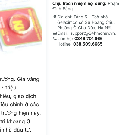
Chịu trách nhiệm nội dung:
Phạm
Đình Bằng.
Địa chỉ: Tầng 5 - Toà nhà
Geleximco số 36 Hoàng Cầu,
Phường Ô Chợ Dừa, Hà Nội.
Email: support@24hmoney.vn.
Liên hệ:
0346.701.666
Hotline:
038.509.6665
trường. Giá vàng
3 triệu
iều, giao dịch
iều chỉnh ở các
trường hiện nay.
trì khoảng 3
i nhà đầu tư.