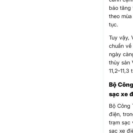
báo tăng 
theo mùa
tục.
Tuy vậy, 
chuẩn về 
ngày càng
thủy sản 
11,2–11,3
Bộ Công
sạc xe 
Bộ Công 
điện, tro
trạm sạc 
sạc xe đi