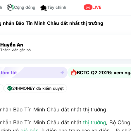
ch
Cộng đồng
LIVE
Tùy chỉnh
g nhẫn Bảo Tín Minh Châu đắt nhất thị trường
Huyền An
Thành viên gắn bó
 tóm tắt
BCTC Q2.2026: xem ng
a
24HMONEY đã kiểm duyệt
nhẫn Bảo Tín Minh Châu đắt nhất thị trường
 nhẫn Bảo Tín Minh Châu đắt nhất
thị trường
; Bộ Công
 định về
giá bán
lẻ điện cho trạm sạc xe điện... là nhữ