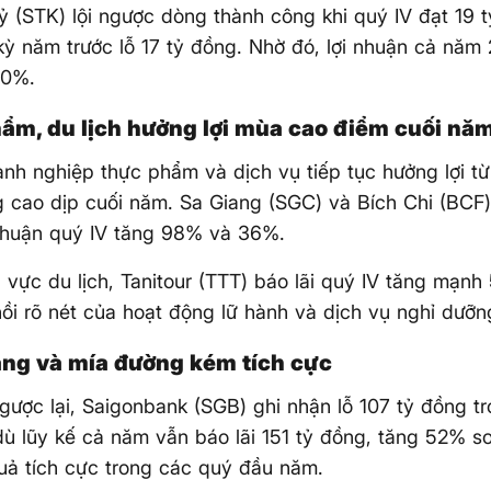
ỷ (STK) lội ngược dòng thành công khi quý IV đạt 19 tỷ
kỳ năm trước lỗ 17 tỷ đồng. Nhờ đó, lợi nhuận cả năm
90%.
ẩm, du lịch hưởng lợi mùa cao điểm cuối nă
h nghiệp thực phẩm và dịch vụ tiếp tục hưởng lợi từ
 cao dịp cuối năm. Sa Giang (SGC) và Bích Chi (BCF) 
nhuận quý IV tăng 98% và 36%.
h vực du lịch, Tanitour (TTT) báo lãi quý IV tăng mạn
ồi rõ nét của hoạt động lữ hành và dịch vụ nghỉ dưỡn
ng và mía đường kém tích cực
gược lại, Saigonbank (SGB) ghi nhận lỗ 107 tỷ đồng t
dù lũy kế cả năm vẫn báo lãi 151 tỷ đồng, tăng 52% s
uả tích cực trong các quý đầu năm.