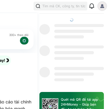
Tìm mã CK, công ty, tin tức
300+ theo dõi
ay!
Quét mã QR để tải app
áo cáo tài chính
24HMoney - Giúp bạn
hân hóa mạnh.