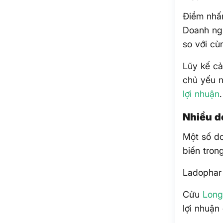
Điểm nhấn
Doanh ngh
so với cù
Lũy kế cả
chủ yếu 
lợi nhuận
.
Nhiều d
Một số d
biến tron
Ladophar 
Cửu
Lon
lợi nhuận