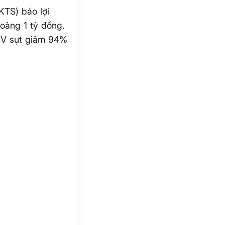
TS) báo lợi
oảng 1 tỷ đồng.
 IV sụt giảm 94%