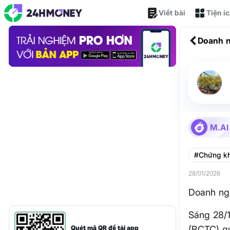
Viết bài
Tiện í
Doanh n
M.AI
#Chứng k
28/01/2026
Doanh ngh
Sáng 28/1
Quét mã QR để tải app
(BCTC) qu