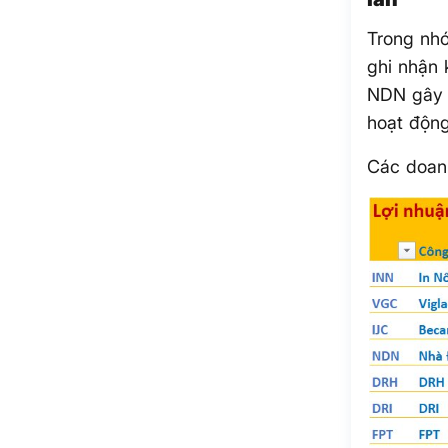
Trong nh
ghi nhận 
NDN gây b
hoạt độn
Các doan