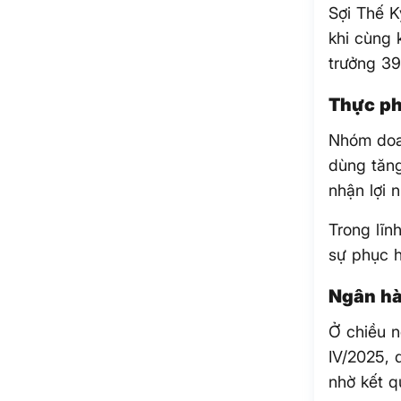
Sợi Thế K
khi cùng 
trưởng 3
Thực ph
Nhóm doan
dùng tăng
nhận lợi 
Trong lĩn
sự phục h
Ngân hà
Ở chiều n
IV/2025, 
nhờ kết q