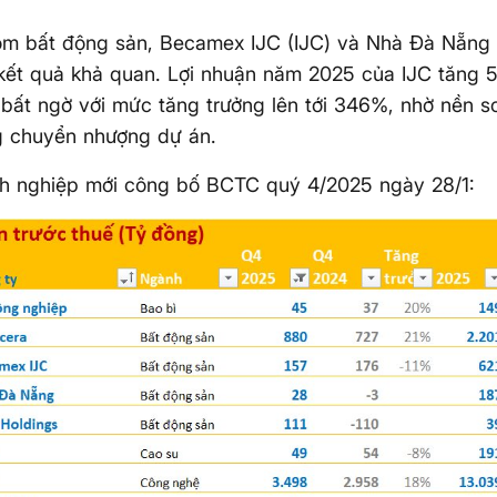
óm bất động sản, Becamex IJC (IJC) và Nhà Đà Nẵng 
kết quả khả quan. Lợi nhuận năm 2025 của IJC tăng 5
ất ngờ với mức tăng trưởng lên tới 346%, nhờ nền s
g chuyển nhượng dự án.
h nghiệp mới công bố BCTC quý 4/2025 ngày 28/1: