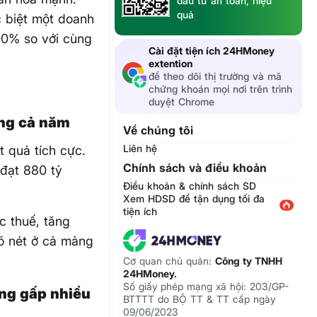
đầu tư an toàn, hiệu
quả
c biệt một doanh
000% so với cùng
Cài đặt tiện ích 24HMoney
extention
để theo dõi thị trường và mã
chứng khoán mọi nơi trên trình
duyệt Chrome
ồng cả năm
Về chúng tôi
Liên hệ
 quả tích cực.
Chính sách và điều khoản
 đạt 880 tỷ
Điều khoản & chính sách SD
Xem HDSD để tận dụng tối đa
tiện ích
c thuế, tăng
rõ nét ở cả mảng
Cơ quan chủ quản:
Công ty TNHH
24HMoney.
Số giấy phép mạng xã hội: 203/GP-
ăng gấp nhiều
BTTTT do BỘ TT & TT cấp ngày
09/06/2023