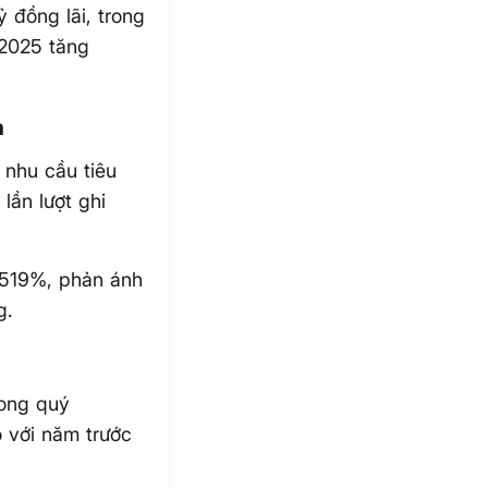
 đồng lãi, trong
 2025 tăng
m
 nhu cầu tiêu
lần lượt ghi
h 519%, phản ánh
g.
rong quý
o với năm trước