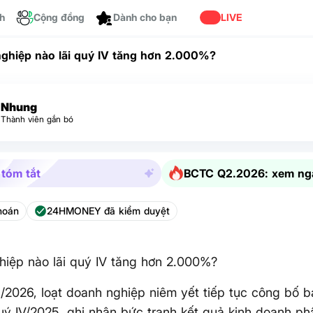
ch
Cộng đồng
LIVE
Dành cho bạn
ghiệp nào lãi quý IV tăng hơn 2.000%?
Nhung
Thành viên gắn bó
 tóm tắt
BCTC Q2.2026: xem ng
hoán
24HMONEY đã kiểm duyệt
iệp nào lãi quý IV tăng hơn 2.000%?
/2026, loạt doanh nghiệp niêm yết tiếp tục công bố b
ý IV/2025, ghi nhận bức tranh kết quả kinh doanh p