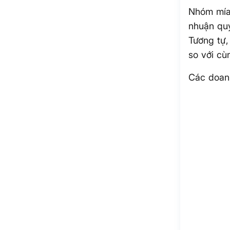
Nhóm mía
nhuận quý
Tương tự,
so với cù
Các doan