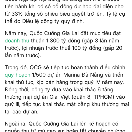
tiến hành khi có số cổ đông dự họp đại diện cho
từ 33% tổng số phiếu biểu quyết trở lên. Tỷ lệ cụ
thể do Điều lệ công ty quy định.
Năm nay, Quốc Cường Gia Lai đặt mục tiêu đạt
doanh thu
thuần 1.300 tỷ đồng (gấp 3 lần năm
trước), lợi nhuận trước thuế 100 tỷ đồng (gấp 20
lần năm trước).
Trong đó, QCG sẽ tiếp tục hoàn thành điều chỉnh
quy hoạch
1/500 dự án Marina Đà Nẵng và triển
khai thủ tục, kịp bán hàng trong quý IV năm nay.
Đồng thời, công ty đưa vào khai thác 6 tầng
thương mại dự án Giai Việt (quận 8, TPHCM) vào
quý III, tiếp tục khai thác mặt bằng khu thương mại
tại các dự án.
Ngoài ra, Quốc Cường Gia Lai lên kế hoạch có
nguồn thu từ mủ cao su; hoàn tất chuyển nhượng