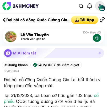
Đại hội cổ đông Quốc Cường Gia
Tải App
Lai bất thành vì tổng giám đốc
vắng mặt
100+ theo dõi
Lê Văn Thuyên
Thành viên gắn bó
M.AI tóm tắt
#Chứng khoán
24HMONEY đã kiểm duyệt
30/06/2024
Đại hội cổ đông Quốc Cường Gia Lai bất thành vì
tổng giám đốc vắng mặt
Tại 31/12/2023, bà Loan sở hữu gần 102 triệu
cổ
phiếu
QCG, tương đương 37% vốn điều lệ. Bà