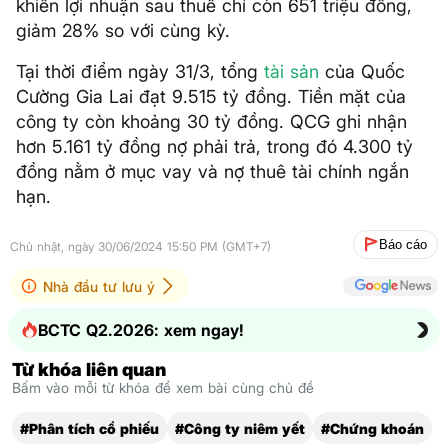
khiến lợi nhuận sau thuế chỉ còn 651 triệu đồng,
giảm 28% so với cùng kỳ.
Tại thời điểm ngày 31/3, tổng
tài sản
của Quốc
Cường Gia Lai đạt 9.515 tỷ đồng. Tiền mặt của
công ty còn khoảng 30 tỷ đồng. QCG ghi nhận
hơn 5.161 tỷ đồng nợ phải trả, trong đó 4.300 tỷ
đồng nằm ở mục vay và nợ thuê tài chính ngắn
hạn.
Báo cáo
Chủ nhật, ngày 30/06/2024 15:50 PM (GMT+7)
Nhà đầu tư lưu ý
BCTC Q2.2026: xem ngay!
Từ khóa liên quan
Bấm vào mỗi từ khóa để xem bài cùng chủ đề
#Phân tích cổ phiếu
#Công ty niêm yết
#Chứng khoán