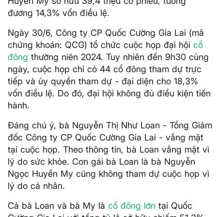
Huyền My sở hữu 39,4 triệu cổ phiếu, tương
đương 14,3% vốn điều lệ.
Ngày 30/6, Công ty CP Quốc Cường Gia Lai (mã
chứng khoán: QCG) tổ chức cuộc họp đại hội
cổ
đông
thường niên 2024. Tuy nhiên đến 9h30 cùng
ngày, cuộc họp chỉ có 44 cổ đông tham dự trực
tiếp và ủy quyền tham dự - đại diện cho 18,3%
vốn điều lệ. Do đó, đại hội không đủ điều kiện tiến
hành.
Đáng chú ý, bà Nguyễn Thị Như Loan - Tổng Giám
đốc Công ty CP Quốc Cường Gia Lai - vắng mặt
tại cuộc họp. Theo thông tin, bà Loan vắng mặt vì
lý do sức khỏe. Con gái bà Loan là bà Nguyễn
Ngọc Huyền My cũng không tham dự cuộc họp vì
lý do cá nhân.
Cả bà Loan và bà My là
cổ đông lớn
tại Quốc