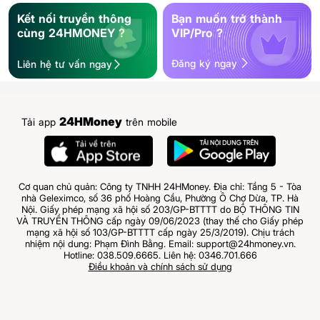
Kết nối truyền thông
Bạn muốn trở thành
cùng 24HMONEY ?
VIP/Pro ?
Đăng ký ngay
Liên hệ tư vấn ngay
24HMoney
Tải app
trên mobile
Cơ quan chủ quản: Công ty TNHH 24HMoney. Địa chỉ: Tầng 5 - Tòa
nhà Geleximco, số 36 phố Hoàng Cầu, Phường Ô Chợ Dừa, TP. Hà
Nội. Giấy phép mạng xã hội số 203/GP-BTTTT do BỘ THÔNG TIN
VÀ TRUYỀN THÔNG cấp ngày 09/06/2023 (thay thế cho Giấy phép
mạng xã hội số 103/GP-BTTTT cấp ngày 25/3/2019). Chịu trách
nhiệm nội dung: Phạm Đình Bằng. Email: support@24hmoney.vn.
Hotline: 038.509.6665. Liên hệ: 0346.701.666
Điều khoản và chính sách sử dụng