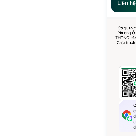
Liên h
Cơ quan c
Phường Ô 
THÔNG cấp 
Chịu trách
C
e
đ
c
d