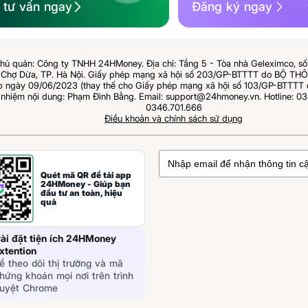
ệ tư vấn ngay
Đăng ký ngay
hủ quản: Công ty TNHH 24HMoney. Địa chỉ: Tầng 5 - Tòa nhà Geleximco, s
Chợ Dừa, TP. Hà Nội. Giấy phép mạng xã hội số 203/GP-BTTTT do BỘ T
ngày 09/06/2023 (thay thế cho Giấy phép mạng xã hội số 103/GP-BTTTT 
 nhiệm nội dung: Phạm Đình Bằng. Email: support@24hmoney.vn. Hotline: 03
0346.701.666
Điều khoản và chính sách sử dụng
Quét mã QR để tải app
24HMoney - Giúp bạn
đầu tư an toàn, hiệu
quả
ài đặt tiện ích 24HMoney
xtention
ể theo dõi thị trường và mã
hứng khoán mọi nơi trên trình
uyệt Chrome