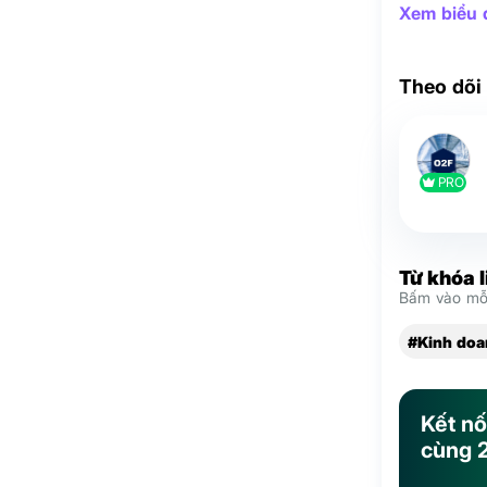
Xem biểu đ
Theo dõi
PRO
Từ khóa 
Bấm vào mỗi
#Kinh doa
Kết nố
cùng 