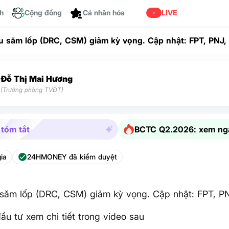
ch
Cộng đồng
LIVE
Cá nhân hóa
u săm lốp (DRC, CSM) giảm kỳ vọng. Cập nhật: FPT, PNJ
Đỗ Thị Mai Hương
(Trưởng phòng TVĐT)
 tóm tắt
BCTC Q2.2026: xem ng
ia
24HMONEY đã kiểm duyệt
 săm lốp (DRC, CSM) giảm kỳ vọng. Cập nhật: FPT, 
ầu tư xem chi tiết trong video sau