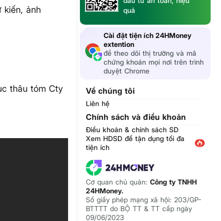
đầu tư an toàn, hiệu
 kiến, ảnh
quả
Cài đặt tiện ích 24HMoney
extention
để theo dõi thị trường và mã
chứng khoán mọi nơi trên trình
duyệt Chrome
ục thâu tóm Cty
Về chúng tôi
Liên hệ
Chính sách và điều khoản
Điều khoản & chính sách SD
Xem HDSD để tận dụng tối đa
tiện ích
Cơ quan chủ quản:
Công ty TNHH
24HMoney.
Số giấy phép mạng xã hội: 203/GP-
BTTTT do BỘ TT & TT cấp ngày
09/06/2023