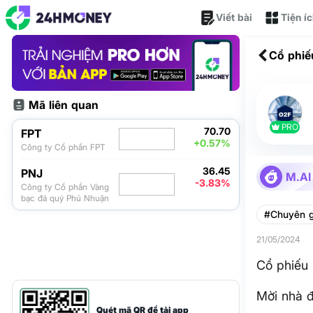
Viết bài
Tiện í
Cổ phiế
Mã liên quan
PRO
70.70
FPT
+0.57%
Công ty Cổ phần FPT
36.45
PNJ
M.AI
-3.83%
Công ty Cổ phần Vàng
bạc đá quý Phú Nhuận
#Chuyên g
21/05/2024
Cổ phiếu
Mời nhà đ
Quét mã QR để tải app