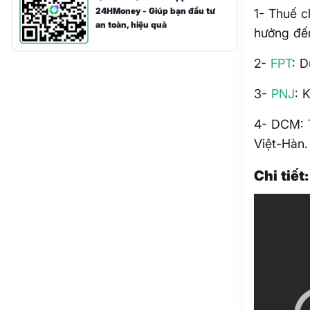
24HMoney - Giúp bạn đầu tư
1- Thuế c
an toàn, hiệu quả
hưởng đến
2-
FPT
: D
3-
PNJ
: 
4- DCM: 
Việt-Hàn.
Chi tiết: