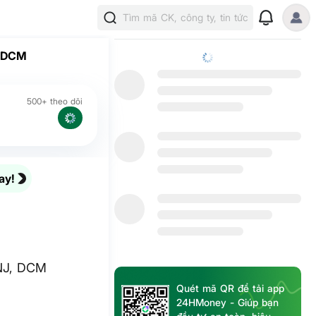
Tìm mã CK, công ty, tin tức
, DCM
500+ theo dõi
ay!
PNJ, DCM
Quét mã QR để tải app
24HMoney - Giúp bạn