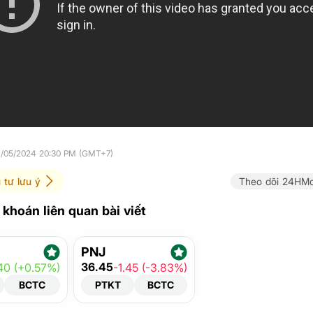
21/05/2024 20:30 PM (GMT+7)
 tư lưu ý
Theo dõi 24HMo
khoán liên quan bài viết
PNJ
36.45
40 (+0.57%)
-1.45 (-3.83%)
BCTC
PTKT
BCTC