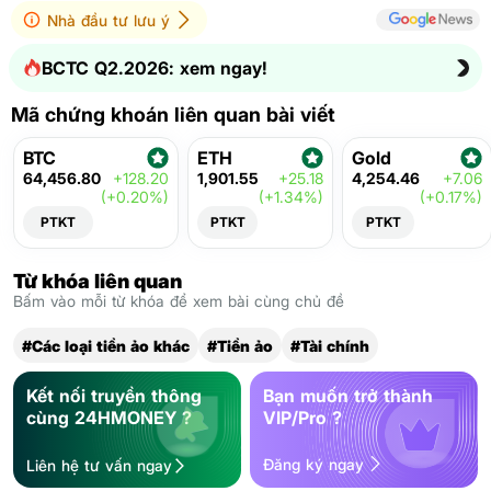
Nhà đầu tư lưu ý
BCTC Q2.2026: xem ngay!
Mã chứng khoán liên quan bài viết
BTC
ETH
Gold
64,456.80
+128.20
1,901.55
+25.18
4,254.46
+7.06
(+0.20%)
(+1.34%)
(+0.17%)
PTKT
PTKT
PTKT
Từ khóa liên quan
Bấm vào mỗi từ khóa để xem bài cùng chủ đề
#Các loại tiền ảo khác
#Tiền ảo
#Tài chính
Kết nối truyền thông
Bạn muốn trở thành
cùng 24HMONEY ?
VIP/Pro ?
Đăng ký ngay
Liên hệ tư vấn ngay