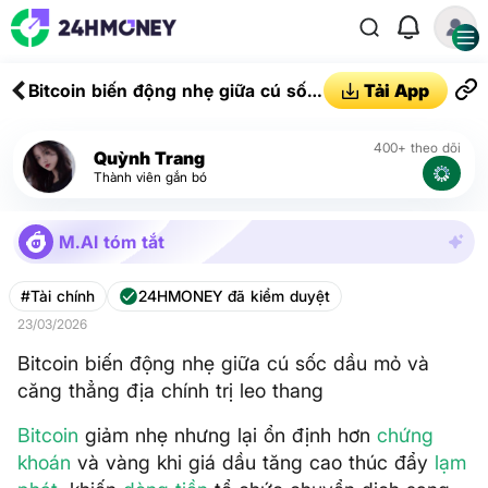
Bitcoin biến động nhẹ giữa cú sốc
Tải App
dầu mỏ và căng thẳng địa chính
trị leo thang
400+ theo dõi
Quỳnh Trang
Thành viên gắn bó
M.AI tóm tắt
#Tài chính
24HMONEY đã kiểm duyệt
23/03/2026
Bitcoin biến động nhẹ giữa cú sốc dầu mỏ và
căng thẳng địa chính trị leo thang
Bitcoin
giảm nhẹ nhưng lại ổn định hơn
chứng
khoán
và vàng khi giá dầu tăng cao thúc đẩy
lạm