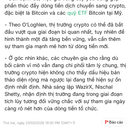
phần thúc đẩy dòng tiền dịch chuyển sang crypto,
đặc biệt là Bitcoin và các
quỹ ETF
Bitcoin tại Mỹ.
- Theo O’Loghlen, thị trường crypto có thể đã bắt
đầu vượt qua giai đoạn bi quan nhất, tuy nhiên để
hình thành một đà tăng bền vững, vẫn cần thêm
sự tham gia mạnh mẽ hơn từ dòng tiền mới.
- Ở góc nhìn khác, các chuyên gia cho rằng dù
bối cảnh vĩ mô vẫn đang chi phối tâm lý chung, thị
trường crypto hiện không cho thấy dấu hiệu bán
tháo diện rộng mà ngược lại đang thể hiện sự ổn
định nhất định. Nhà sáng lập WazirX, Nischal
Shetty, nhận định thị trường đang trong giai đoạn
tích lũy tương đối vững chắc với sự tham gia ngày
càng rõ nét hơn của dòng tiền tổ chức.
Báo cáo
Thứ hai, ngày 23/03/2026 19:30 PM (GMT+7)