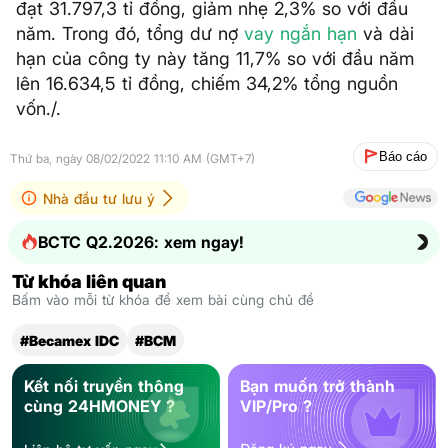
đạt 31.797,3 tỉ đồng, giảm nhẹ 2,3% so với đầu
năm. Trong đó, tổng dư nợ
vay ngắn hạn
và dài
hạn của công ty này tăng 11,7% so với đầu năm
lên 16.634,5 tỉ đồng, chiếm 34,2% tổng nguồn
vốn./.
Báo cáo
Thứ ba, ngày 08/02/2022 11:10 AM (GMT+7)
Nhà đầu tư lưu ý
BCTC Q2.2026: xem ngay!
Từ khóa liên quan
Bấm vào mỗi từ khóa để xem bài cùng chủ đề
#Becamex IDC
#BCM
Kết nối truyền thông
Bạn muốn trở thành
cùng 24HMONEY ?
VIP/Pro ?