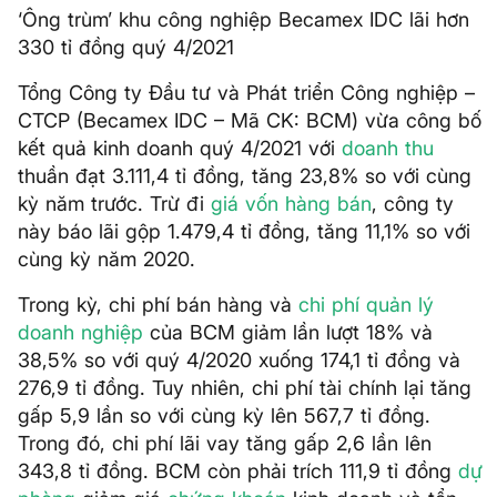
‘Ông trùm’ khu công nghiệp Becamex IDC lãi hơn
330 tỉ đồng quý 4/2021
Tổng Công ty Đầu tư và Phát triển Công nghiệp –
CTCP (Becamex IDC – Mã CK: BCM) vừa công bố
kết quả kinh doanh quý 4/2021 với
doanh thu
thuần đạt 3.111,4 tỉ đồng, tăng 23,8% so với cùng
kỳ năm trước. Trừ đi
giá vốn hàng bán
, công ty
này báo lãi gộp 1.479,4 tỉ đồng, tăng 11,1% so với
cùng kỳ năm 2020.
Trong kỳ, chi phí bán hàng và
chi phí quản lý
doanh nghiệp
của BCM giảm lần lượt 18% và
38,5% so với quý 4/2020 xuống 174,1 tỉ đồng và
276,9 tỉ đồng. Tuy nhiên, chi phí tài chính lại tăng
gấp 5,9 lần so với cùng kỳ lên 567,7 tỉ đồng.
Trong đó, chi phí lãi vay tăng gấp 2,6 lần lên
343,8 tỉ đồng. BCM còn phải trích 111,9 tỉ đồng
dự