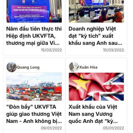
Năm đầu tiên thực thi
Doanh nghiệp Việt
Hiệp định UKVFTA,
đạt "kỳ tích" xuất
thương mại giữa Việt
khẩu sang Anh sau
Nam và Anh đạt 6,6
Hiệp định UKVFTA
15/03/2022
15/03/2022
tỷ USD
Quang Long
Xuân Hòa
"Đòn bẩy" UKVFTA
Xuất khẩu của Việt
giúp giao thương Việt
Nam sang Vương
Nam - Anh không bị
quốc Anh đạt “kỳ
gián đoạn
tích” nhờ đòn bẩy từ
09/01/2022
05/01/2022