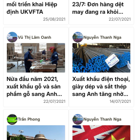
mối triển khai Hiệp
23/7: Đơn hàng dệt
định UKVFTA
may đang ra khỏi
Việt Nam; trái ngọt từ
25/08/2021
22/07/2021
UKVFTA; hồ tiêu bị
xếp vào ‘luồng vàng’
Vũ Thị Lâm Oanh
Nguyễn Thanh Nga
hải quan?
Nửa đầu năm 2021,
Xuất khẩu điện thoại,
xuất khẩu gỗ và sản
giày dép và sắt thép
phẩm gỗ sang Anh
sang Anh tăng nhờ
tăng 53,5% nhờ
UKVFTA
22/07/2021
14/07/2021
UKVFTA
Trần Phong
Nguyễn Thanh Nga