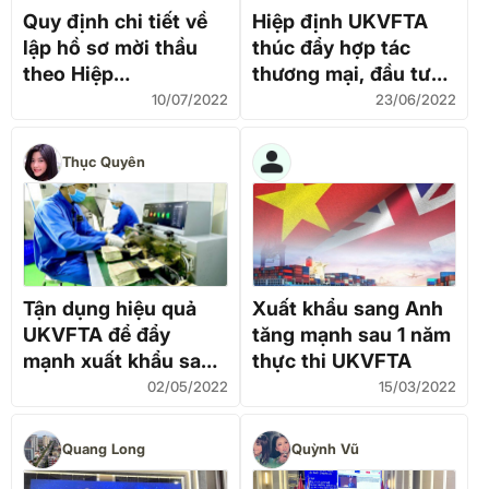
Quy định chi tiết về
Hiệp định UKVFTA
lập hồ sơ mời thầu
thúc đẩy hợp tác
theo Hiệp
thương mại, đầu tư
định CPTPP, EVFTA, UKVFTA
Việt Nam – Anh
10/07/2022
23/06/2022
Thục Quyên
Tận dụng hiệu quả
Xuất khẩu sang Anh
UKVFTA để đẩy
tăng mạnh sau 1 năm
mạnh xuất khẩu sang
thực thi UKVFTA
Anh
02/05/2022
15/03/2022
Quang Long
Quỳnh Vũ