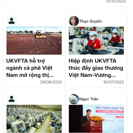
13/12/2022
Thục Quyên
UKVFTA hỗ trợ
Hiệp định UKVFTA
ngành cà phê Việt
thúc đẩy giao thương
Nam mở rộng thị
Việt Nam-Vương
phần tại Anh
quốc Anh tăng nhanh
29/09/2022
10/07/2022
Ngọc Trân