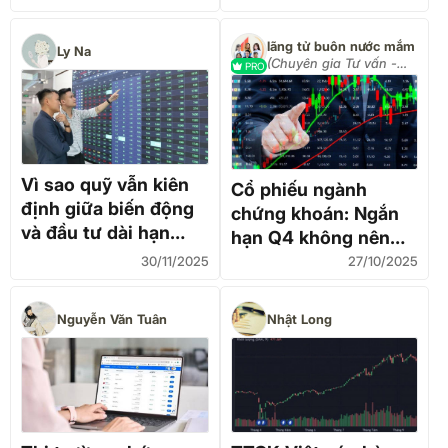
lãng tử buôn nước mắm
Ly Na
(Chuyên gia Tư vấn -
PRO
Đầu tư)
Vì sao quỹ vẫn kiên
Cổ phiếu ngành
định giữa biến động
chứng khoán: Ngắn
và đầu tư dài hạn
hạn Q4 không nên
thắng thế?
đầu tư – dài hạn
30/11/2025
27/10/2025
2026 vẫn tiềm năng
Nguyễn Văn Tuân
Nhật Long