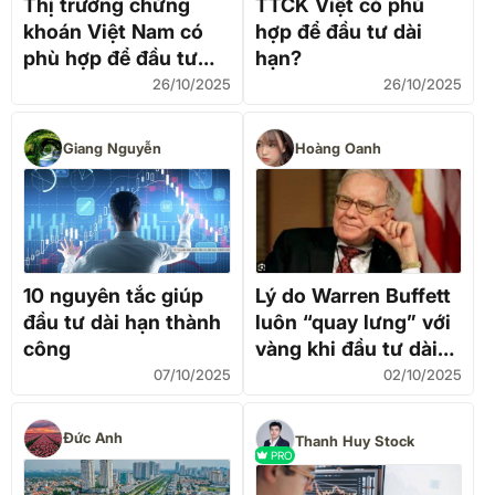
Thị trường chứng
TTCK Việt có phù
khoán Việt Nam có
hợp để đầu tư dài
phù hợp để đầu tư
hạn?
dài hạn?
26/10/2025
26/10/2025
Giang Nguyễn
Hoàng Oanh
10 nguyên tắc giúp
Lý do Warren Buffett
đầu tư dài hạn thành
luôn “quay lưng” với
công
vàng khi đầu tư dài
hạn
07/10/2025
02/10/2025
Đức Anh
Thanh Huy Stock
PRO