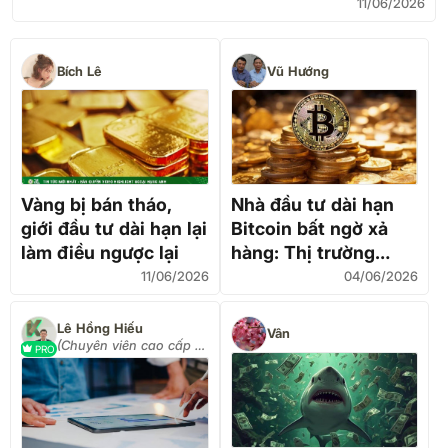
11/06/2026
Bích Lê
Vũ Hướng
Vàng bị bán tháo,
Nhà đầu tư dài hạn
giới đầu tư dài hạn lại
Bitcoin bất ngờ xả
làm điều ngược lại
hàng: Thị trường
phát tín hiệu gì?
11/06/2026
04/06/2026
Lê Hồng Hiếu
Vân
(Chuyên viên cao cấp tư
PRO
vấn đầu tư)