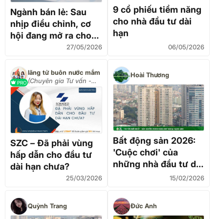
9 cổ phiếu tiềm năng
Ngành bán lẻ: Sau
cho nhà đầu tư dài
nhịp điều chỉnh, cơ
hạn
hội đang mở ra cho
nhà đầu tư dài hạn
27/05/2026
06/05/2026
lãng tử buôn nước mắm
Hoài Thương
(Chuyên gia Tư vấn -
PRO
Đầu tư)
Bất động sản 2026:
SZC – Đã phải vùng
'Cuộc chơi' của
hấp dẫn cho đầu tư
những nhà đầu tư dài
dài hạn chưa?
hạn
25/03/2026
15/02/2026
Quỳnh Trang
Đức Anh