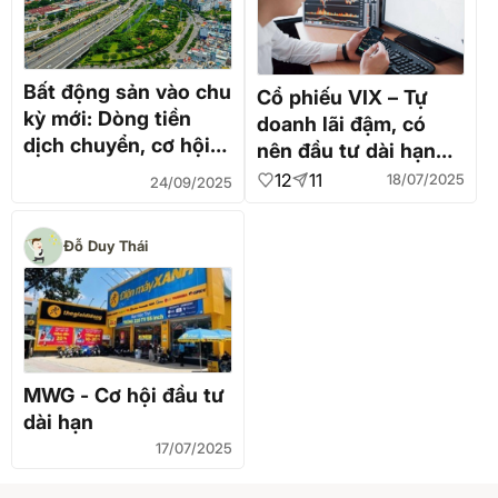
Bất động sản vào chu
Cổ phiếu VIX – Tự
kỳ mới: Dòng tiền
doanh lãi đậm, có
dịch chuyển, cơ hội
nên đầu tư dài hạn
lớn cho nhà đầu tư
thời điểm này?
12
11
18/07/2025
24/09/2025
dài hạn
Đỗ Duy Thái
MWG - Cơ hội đầu tư
dài hạn
17/07/2025