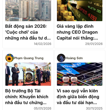
Bất động sản 2026:
Giá vàng lập đỉnh
'Cuộc chơi' của
nhưng CEO Dragon
những nhà đầu tư dài
Capital nói thẳng:
hạn
Đầu tư dài hạn vẫn
14/02/2026
29/01/2026
thua chứng khoán
Phạm Quang Trung
Hoàng Sơn
Bộ trưởng Bộ Tài
Vì sao quỹ vẫn kiên
chính: Khuyến khích
định giữa biến động
nhà đầu tư chứng
và đầu tư dài hạn
khoán đầu tư dài hạn
thắng thế?
05/01/2026
30/11/2025