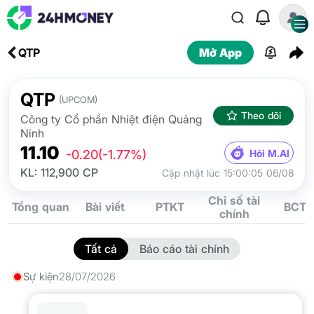
QTP
Mở App
QTP
(UPCOM)
Theo dõi
Công ty Cổ phần Nhiệt điện Quảng
Ninh
11.10
Hỏi M.AI
-0.20
(-1.77%)
KL: 112,900 CP
Cập nhật lúc 15:00:05 06/08
Chỉ số tài
Tổng quan
Bài viết
PTKT
BCTC
chính
Tất cả
Báo cáo tài chính
Sự kiện
28/07/2026