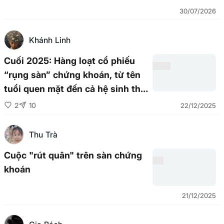
30/07/2026
Khánh Linh
Cuối 2025: Hàng loạt cổ phiếu
“rụng sàn” chứng khoán, từ tên
tuổi quen mặt đến cả hệ sinh thái
FLC
2
10
22/12/2025
Thu Trà
Cuộc "rút quân" trên sàn chứng
khoán
21/12/2025