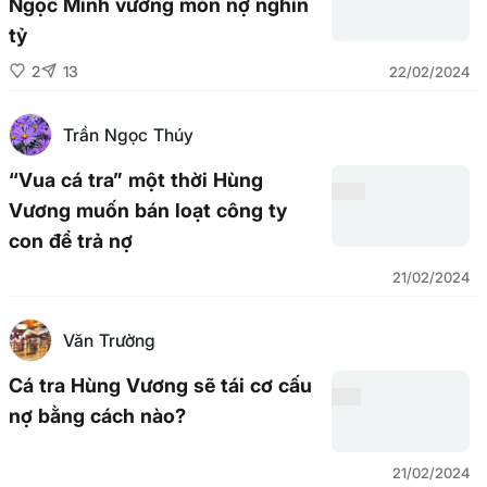
Ngọc Minh vướng món nợ nghìn
tỷ
2
13
22/02/2024
Trần Ngọc Thúy
“Vua cá tra” một thời Hùng
Vương muốn bán loạt công ty
con để trả nợ
21/02/2024
Văn Trường
Cá tra Hùng Vương sẽ tái cơ cấu
nợ bằng cách nào?
21/02/2024