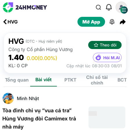
HVG
Mở App
HVG
(OTC - Huỷ niêm yết)
Theo dõi
Công ty Cổ phần Hùng Vương
1.40
Hỏi M.AI
0.00
(0.00%)
KL: 0 CP
Cập nhật lúc 08:30:03 08/01
Chỉ số tài
Bài viết
Tổng quan
PTKT
BCTC
chính
Minh Nhật
Tòa đình chỉ vụ “vua cá tra”
Hùng Vương đòi Camimex trả
nhà máy