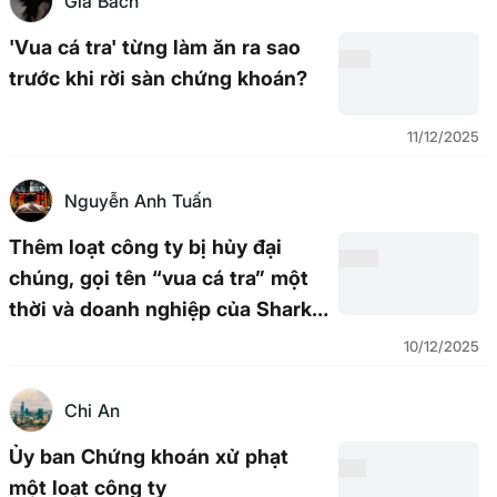
Gia Bách
'Vua cá tra' từng làm ăn ra sao
trước khi rời sàn chứng khoán?
11/12/2025
Nguyễn Anh Tuấn
Thêm loạt công ty bị hủy đại
chúng, gọi tên “vua cá tra” một
thời và doanh nghiệp của Shark
Thủy
10/12/2025
Chi An
Ủy ban Chứng khoán xử phạt
một loạt công ty