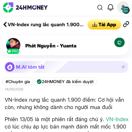
VN-Index rung lắc quanh 1.900
Tải App
điểm: Cơ hội vẫn còn, nhưng
không dành cho người mua đuổi
Phát Nguyễn - Yuanta
PRO
M.AI tóm tắt
#Chuyên gia
24HMONEY đã kiểm duyệt
14/05/2026
VN-Index rung lắc quanh 1.900 điểm: Cơ hội vẫn
còn, nhưng không dành cho người mua đuổi
Phiên 13/05 là một phiên rất đáng chú ý.
VN-Index
có lúc chịu áp lực bán mạnh đánh mất mốc 1.900