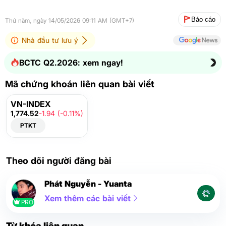
Báo cáo
Thứ năm, ngày 14/05/2026 09:11 AM (GMT+7)
Nhà đầu tư lưu ý
BCTC Q2.2026: xem ngay!
Mã chứng khoán liên quan bài viết
VN-INDEX
1,774.52
-1.94 (-0.11%)
PTKT
Theo dõi người đăng bài
Phát Nguyễn - Yuanta
Xem thêm các bài viết
PRO
Từ khóa liên quan