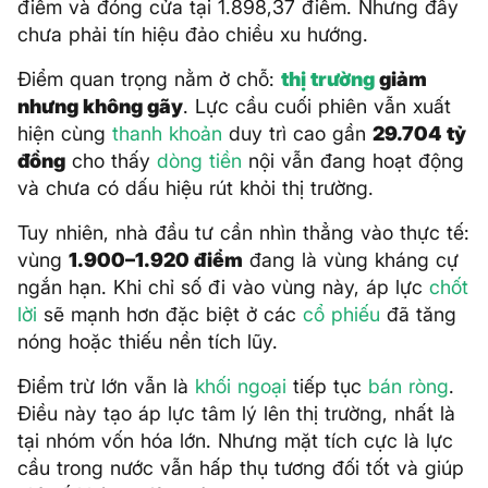
điểm và đóng cửa tại 1.898,37 điểm. Nhưng đây
chưa phải tín hiệu đảo chiều xu hướng.
Điểm quan trọng nằm ở chỗ:
thị trường
giảm
nhưng không gãy
. Lực cầu cuối phiên vẫn xuất
hiện cùng
thanh khoản
duy trì cao gần
29.704 tỷ
đồng
cho thấy
dòng tiền
nội vẫn đang hoạt động
và chưa có dấu hiệu rút khỏi thị trường.
Tuy nhiên, nhà đầu tư cần nhìn thẳng vào thực tế:
vùng
1.900–1.920 điểm
đang là vùng kháng cự
ngắn hạn. Khi chỉ số đi vào vùng này, áp lực
chốt
lời
sẽ mạnh hơn đặc biệt ở các
cổ phiếu
đã tăng
nóng hoặc thiếu nền tích lũy.
Điểm trừ lớn vẫn là
khối ngoại
tiếp tục
bán ròng
.
Điều này tạo áp lực tâm lý lên thị trường, nhất là
tại nhóm vốn hóa lớn. Nhưng mặt tích cực là lực
cầu trong nước vẫn hấp thụ tương đối tốt và giúp