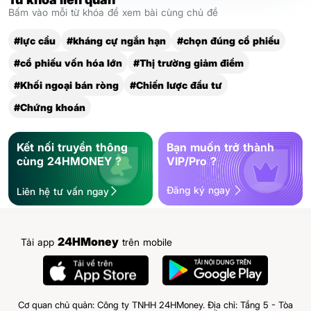
Bấm vào mỗi từ khóa để xem bài cùng chủ đề
#lực cầu
#kháng cự ngắn hạn
#chọn đúng cổ phiếu
#cổ phiếu vốn hóa lớn
#Thị trường giảm điểm
#Khối ngoại bán ròng
#Chiến lược đầu tư
#Chứng khoán
Kết nối truyền thông
Bạn muốn trở thành
cùng 24HMONEY ?
VIP/Pro ?
Đăng ký ngay
Liên hệ tư vấn ngay
24HMoney
Tải app
trên mobile
Cơ quan chủ quản: Công ty TNHH 24HMoney. Địa chỉ: Tầng 5 - Tòa