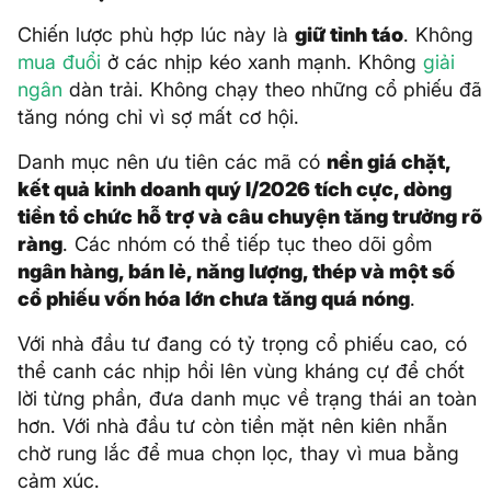
Chiến lược phù hợp lúc này là
giữ tỉnh táo
. Không
mua đuổi
ở các nhịp kéo xanh mạnh. Không
giải
ngân
dàn trải. Không chạy theo những cổ phiếu đã
tăng nóng chỉ vì sợ mất cơ hội.
Danh mục nên ưu tiên các mã có
nền giá chặt,
kết quả kinh doanh quý I/2026 tích cực, dòng
tiền tổ chức hỗ trợ và câu chuyện tăng trưởng rõ
ràng
. Các nhóm có thể tiếp tục theo dõi gồm
ngân hàng, bán lẻ, năng lượng, thép và một số
cổ phiếu vốn hóa lớn chưa tăng quá nóng
.
Với nhà đầu tư đang có tỷ trọng cổ phiếu cao, có
thể canh các nhịp hồi lên vùng kháng cự để chốt
lời từng phần, đưa danh mục về trạng thái an toàn
hơn. Với nhà đầu tư còn tiền mặt nên kiên nhẫn
chờ rung lắc để mua chọn lọc, thay vì mua bằng
cảm xúc.