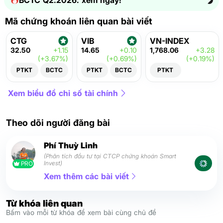
BCTC Q2.2026: xem ngay!
Mã chứng khoán liên quan bài viết
CTG
VIB
VN-INDEX
32.50
+1.15
14.65
+0.10
1,768.06
+3.28
(+3.67%)
(+0.69%)
(+0.19%)
PTKT
BCTC
PTKT
BCTC
PTKT
Xem biểu đồ chỉ số tài chính
Theo dõi người đăng bài
Phí Thuỳ Linh
(Phân tích đầu tư tại CTCP chứng khoán Smart
Invest)
PRO
Xem thêm các bài viết
Từ khóa liên quan
Bấm vào mỗi từ khóa để xem bài cùng chủ đề