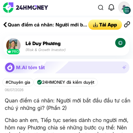
Quan điểm cá nhân: Người mới bắt
Tải App
đầu đầu tư cần chú ý những gì?
(Phần 2)
Lê Duy Phương
(Risk & Growth Investor)
PRO
M.AI tóm tắt
#Chuyên gia
24HMONEY đã kiểm duyệt
06/07/2026
Quan điểm cá nhân: Người mới bắt đầu đầu tư cần
chú ý những gì? (Phần 2)
Chào anh em, Tiếp tục series dành cho người mới,
hôm nay Phương chia sẻ những bước cụ thể: Nên