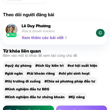
Theo dõi người đăng bài
Lê Duy Phương
(Risk & Growth Investor)
PRO
Xem thêm các bài viết
Từ khóa liên quan
Bấm vào mỗi từ khóa để xem bài cùng chủ đề
#quỹ dự phòng
#tích lũy kiên trì
#cơ hội xuất hiện
#giải ngân
#tài khoản riêng
#chi phí sinh hoạt
#thị trường đi xuống
#Chia sẻ phương pháp đầu tư
#Kinh nghiệm đầu tư BĐS
#Kinh nghiệm đầu tư chứng khoán
#Kỹ năng