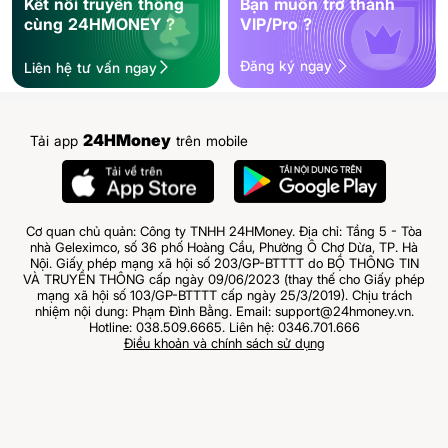
Kết nối truyền thông
Bạn muốn trở thành
cùng 24HMONEY ?
VIP/Pro ?
Đăng ký ngay
Liên hệ tư vấn ngay
24HMoney
Tải app
trên mobile
Cơ quan chủ quản: Công ty TNHH 24HMoney. Địa chỉ: Tầng 5 - Tòa
nhà Geleximco, số 36 phố Hoàng Cầu, Phường Ô Chợ Dừa, TP. Hà
Nội. Giấy phép mạng xã hội số 203/GP-BTTTT do BỘ THÔNG TIN
VÀ TRUYỀN THÔNG cấp ngày 09/06/2023 (thay thế cho Giấy phép
mạng xã hội số 103/GP-BTTTT cấp ngày 25/3/2019). Chịu trách
nhiệm nội dung: Phạm Đình Bằng. Email: support@24hmoney.vn.
Hotline: 038.509.6665. Liên hệ: 0346.701.666
Điều khoản và chính sách sử dụng