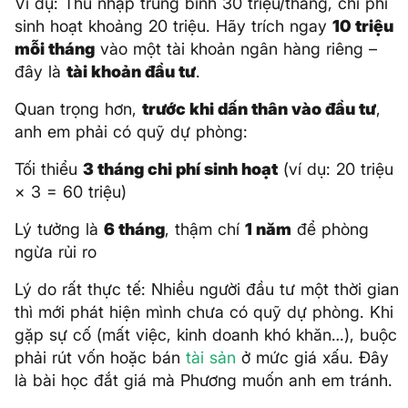
Ví dụ: Thu nhập trung bình 30 triệu/tháng, chi phí
sinh hoạt khoảng 20 triệu. Hãy trích ngay
10 triệu
mỗi tháng
vào một tài khoản ngân hàng riêng –
đây là
tài khoản đầu tư
.
Quan trọng hơn,
trước khi dấn thân vào đầu tư
,
anh em phải có quỹ dự phòng:
Tối thiểu
3 tháng chi phí sinh hoạt
(ví dụ: 20 triệu
× 3 = 60 triệu)
Lý tưởng là
6 tháng
, thậm chí
1 năm
để phòng
ngừa rủi ro
Lý do rất thực tế: Nhiều người đầu tư một thời gian
thì mới phát hiện mình chưa có quỹ dự phòng. Khi
gặp sự cố (mất việc, kinh doanh khó khăn…), buộc
phải rút vốn hoặc bán
tài sản
ở mức giá xấu. Đây
là bài học đắt giá mà Phương muốn anh em tránh.