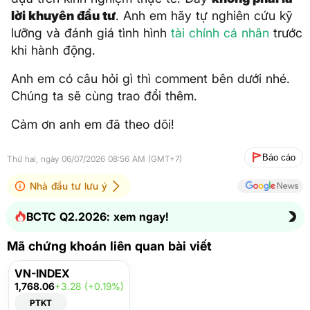
lời khuyên đầu tư
. Anh em hãy tự nghiên cứu kỹ
lưỡng và đánh giá tình hình
tài chính cá nhân
trước
khi hành động.
Anh em có câu hỏi gì thì comment bên dưới nhé.
Chúng ta sẽ cùng trao đổi thêm.
Cảm ơn anh em đã theo dõi!
Báo cáo
Thứ hai, ngày 06/07/2026 08:56 AM (GMT+7)
Nhà đầu tư lưu ý
BCTC Q2.2026: xem ngay!
Mã chứng khoán liên quan bài viết
VN-INDEX
1,768.06
+3.28 (+0.19%)
PTKT