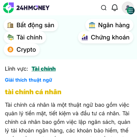
Bất động sản
Ngân hàng
Tài chính
Chứng khoán
Crypto
Lĩnh vực:
Tài chính
Giải thích thuật ngữ
tài chính cá nhân
Tài chính cá nhân là một thuật ngữ bao gồm việc
quản lý tiền mặt, tiết kiệm và đầu tư cá nhân. Tài
chính cá nhân bao gồm việc lập ngân sách, quản
lý tài khoản ngân hàng, các khoản bảo hiểm, thế