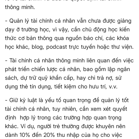
thông minh.
- Quản lý tài chính cá nhân vẫn chưa được giảng
dạy ở trường học, vì vậy, cần chủ động học kiến ​​
thức cơ bản thông qua nguồn báo chí, các khóa
học khác, blog, podcast trực tuyến hoặc thư viện.
- Tài chính cá nhân thông minh liên quan đến việc
phát triển chiến lược cá nhân, bao gồm lập ngân
sách, dự trữ quỹ khẩn cấp, hay chi trả nợ, sử
dụng thẻ tín dụng, tiết kiệm cho hưu trí, v.v.
- Giữ kỷ luật là yếu tố quan trọng để quản lý tốt
tài chính cá nhân, tuy nhiên, cần xem xét quyết
định hợp lý trong các trường hợp quan trọng
khác. Ví dụ, người trẻ thường được khuyên nên
dành 10% đến 20% thu nhập của họ cho việc