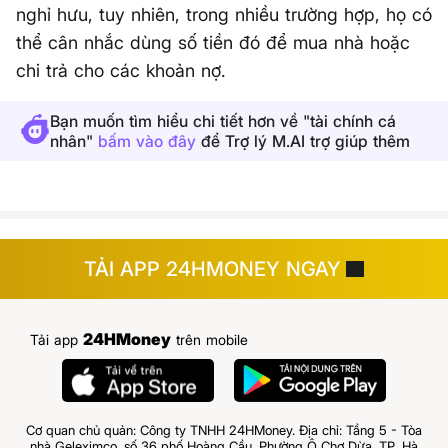
nghỉ hưu, tuy nhiên, trong nhiều trường hợp, họ có
thể cân nhắc dùng số tiền đó để mua nhà hoặc
chi trả cho các khoản nợ.
Bạn muốn tìm hiểu chi tiết hơn về "tài chính cá
nhân"
bấm vào đây
để Trợ lý M.AI trợ giúp thêm
TẢI APP 24HMONEY NGAY
24HMoney
Tải app
trên mobile
Cơ quan chủ quản: Công ty TNHH 24HMoney. Địa chỉ: Tầng 5 - Tòa
nhà Geleximco, số 36 phố Hoàng Cầu, Phường Ô Chợ Dừa, TP. Hà