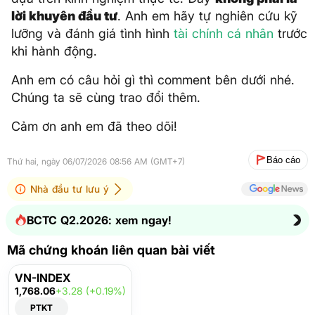
lời khuyên đầu tư
. Anh em hãy tự nghiên cứu kỹ
lưỡng và đánh giá tình hình
tài chính cá nhân
trước
khi hành động.
Anh em có câu hỏi gì thì comment bên dưới nhé.
Chúng ta sẽ cùng trao đổi thêm.
Cảm ơn anh em đã theo dõi!
Báo cáo
Thứ hai, ngày 06/07/2026 08:56 AM (GMT+7)
Nhà đầu tư lưu ý
BCTC Q2.2026: xem ngay!
Mã chứng khoán liên quan bài viết
VN-INDEX
1,768.06
+3.28 (+0.19%)
PTKT