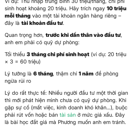
Ví dụ: Thu nhập trung bình 30 triệu/tháng, chi phí
sinh hoạt khoảng 20 triệu. Hãy trích ngay
10 triệu
mỗi tháng
vào một tài khoản ngân hàng riêng –
đây là
tài khoản đầu tư
.
Quan trọng hơn,
trước khi dấn thân vào đầu tư
,
anh em phải có quỹ dự phòng:
Tối thiểu
3 tháng chi phí sinh hoạt
(ví dụ: 20 triệu
× 3 = 60 triệu)
Lý tưởng là
6 tháng
, thậm chí
1 năm
để phòng
ngừa rủi ro
Lý do rất thực tế: Nhiều người đầu tư một thời gian
thì mới phát hiện mình chưa có quỹ dự phòng. Khi
gặp sự cố (mất việc, kinh doanh khó khăn…), buộc
phải rút vốn hoặc bán
tài sản
ở mức giá xấu. Đây
là bài học đắt giá mà Phương muốn anh em tránh.