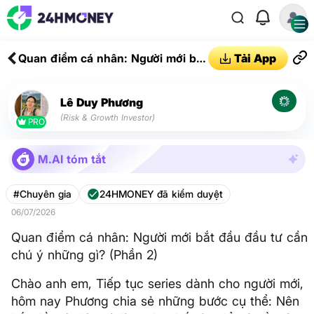
Quan điểm cá nhân: Người mới bắt
Tải App
đầu đầu tư cần chú ý những gì?
(Phần 2)
Lê Duy Phương
(Risk & Growth Investor)
PRO
M.AI tóm tắt
#Chuyên gia
24HMONEY đã kiểm duyệt
06/07/2026
Quan điểm cá nhân: Người mới bắt đầu đầu tư cần
chú ý những gì? (Phần 2)
Chào anh em, Tiếp tục series dành cho người mới,
hôm nay Phương chia sẻ những bước cụ thể: Nên