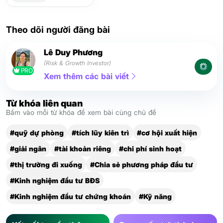
Theo dõi người đăng bài
Lê Duy Phương
(Risk & Growth Investor)
PRO
Xem thêm các bài viết
Từ khóa liên quan
Bấm vào mỗi từ khóa để xem bài cùng chủ đề
#quỹ dự phòng
#tích lũy kiên trì
#cơ hội xuất hiện
#giải ngân
#tài khoản riêng
#chi phí sinh hoạt
#thị trường đi xuống
#Chia sẻ phương pháp đầu tư
#Kinh nghiệm đầu tư BĐS
#Kinh nghiệm đầu tư chứng khoán
#Kỹ năng