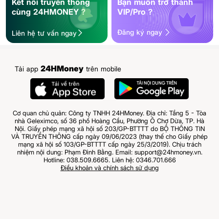
Kết nối truyền thông
Bạn muốn trở thành
cùng 24HMONEY ?
VIP/Pro ?
Đăng ký ngay
Liên hệ tư vấn ngay
24HMoney
Tải app
trên mobile
Cơ quan chủ quản: Công ty TNHH 24HMoney. Địa chỉ: Tầng 5 - Tòa
nhà Geleximco, số 36 phố Hoàng Cầu, Phường Ô Chợ Dừa, TP. Hà
Nội. Giấy phép mạng xã hội số 203/GP-BTTTT do BỘ THÔNG TIN
VÀ TRUYỀN THÔNG cấp ngày 09/06/2023 (thay thế cho Giấy phép
mạng xã hội số 103/GP-BTTTT cấp ngày 25/3/2019). Chịu trách
nhiệm nội dung: Phạm Đình Bằng. Email: support@24hmoney.vn.
Hotline: 038.509.6665. Liên hệ: 0346.701.666
Điều khoản và chính sách sử dụng