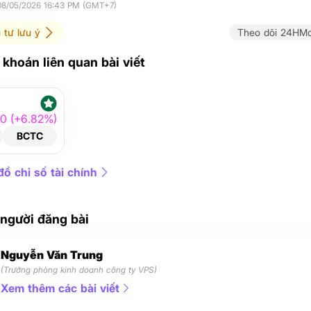
 08/05/2026 16:43 PM (GMT+7)
 tư lưu ý
Theo dõi 24HMo
khoán liên quan bài viết
90 (+6.82%)
BCTC
ồ chỉ số tài chính
 người đăng bài
Nguyễn Văn Trung
(Trưởng phòng kinh doanh công ty VPS)
Xem thêm các bài viết