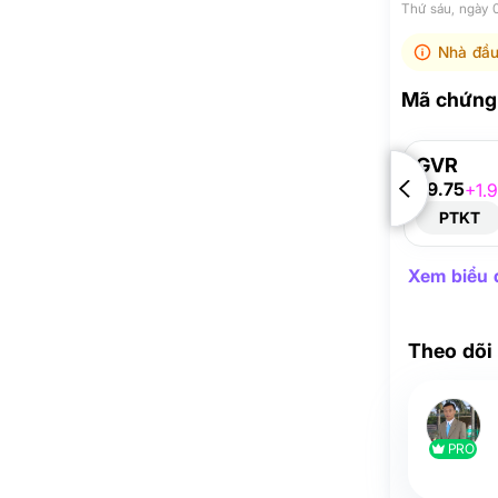
Thứ sáu, ngày
Nhà đầu
Mã chứng 
GVR
29.75
+1.
PTKT
Xem biểu đ
Theo dõi
PRO