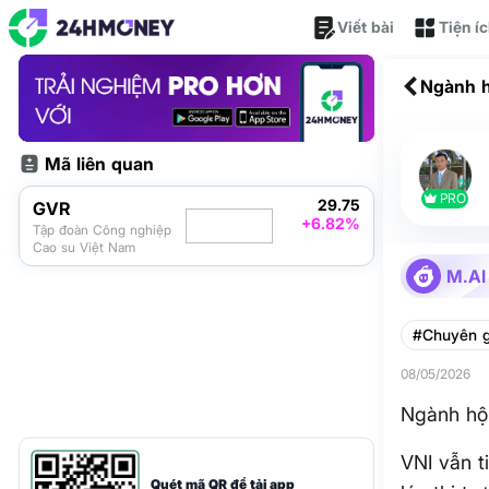
Viết bài
Tiện í
Ngành h
Mã liên quan
PRO
29.75
GVR
+6.82%
Tập đoàn Công nghiệp
Cao su Việt Nam
M.AI
#Chuyên g
08/05/2026
Ngành hội
VNI vẫn t
Quét mã QR để tải app