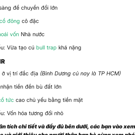
sàng để chuyển đổi lớn
cổ đông
cô đặc
hoái vốn
Nhà nước
ếu: Vừa tạo cú
bull trap
khá nặng
HR
 ở vị trí đắc địa
(Bình Dương củ nay là TP HCM)
nhận tiền đền bù đất lớn
cổ tức
cao chủ yếu bằng tiền mặt
u: Vốn hóa tương đối nhỏ
n tích chi tiết và đầy đủ bên dưới, các bạn vào xe
ke và giới thiệu cho người thân bạn bè cùng xem nhé