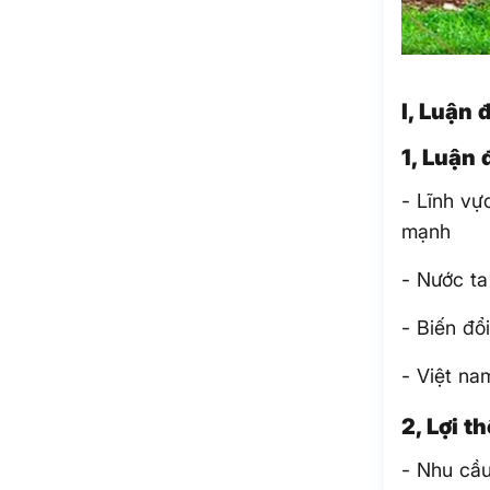
I, Luận
1, Luận
- Lĩnh vự
mạnh
- Nước ta
- Biến đổ
- Việt na
2, Lợi t
- Nhu cầu