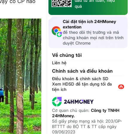
đầu tư an toàn, hiệu
. Vậy có CP nào
quả
Cài đặt tiện ích 24HMoney
extention
để theo dõi thị trường và mã
chứng khoán mọi nơi trên trình
duyệt Chrome
Về chúng tôi
Liên hệ
Chính sách và điều khoản
Điều khoản & chính sách SD
Xem HDSD để tận dụng tối đa
tiện ích
Cơ quan chủ quản:
Công ty TNHH
24HMoney.
Số giấy phép mạng xã hội: 203/GP-
BTTTT do BỘ TT & TT cấp ngày
09/06/2023