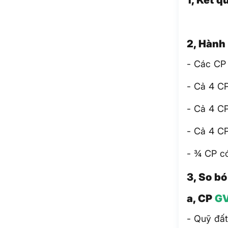
2, Hành
- Các CP 
- Cả 4 CP
- Cả 4 CP
- Cả 4 CP
- ¾ CP 
3, So b
a, CP
G
- Quỹ đất