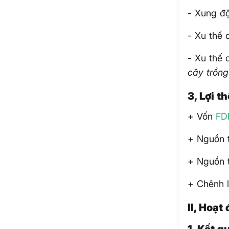
- Xung độ
- Xu thế 
- Xu thế 
cây trồng
3, Lợi 
+ Vốn
FD
+ Nguồn t
+ Nguồn t
+ Chênh l
II, Hoạ
1, Kết 