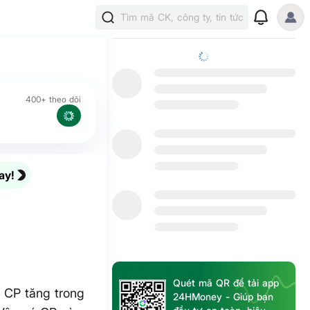
Tìm mã CK, công ty, tin tức
400+ theo dõi
ay!
Quét mã QR để tải app
c CP tăng trong
24HMoney - Giúp bạn