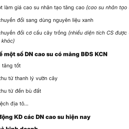
t làm giá cao su nhân tạo tăng cao
(cao su nhân tạo
chuyển đổi sang dùng nguyên liệu xanh
chuyển đổi cơ cấu cây trồng
(nhiều diện tích CS được
 khác)
thế một số DN cao su có mảng BĐS KCN
I
tăng tốt
hu từ thanh lý vườn cây
hu từ đền bù đất
ệch địa tô...
t động KD các DN cao su hiện nay
quả kinh doanh