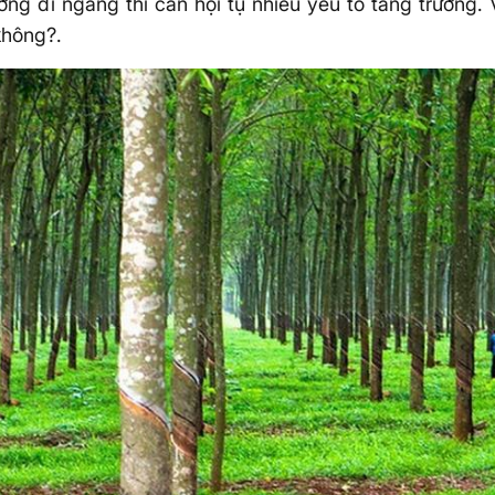
rường đi ngang thì cần hội tụ nhiều yếu tố tăng trưởng
không?.