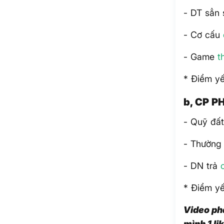
- DT sẳn 
- Cơ cấu
- Game
t
* Điểm y
b, CP P
- Quỹ đất
- Thường 
- DN trả
* Điểm yế
Video phâ
mình 1 li