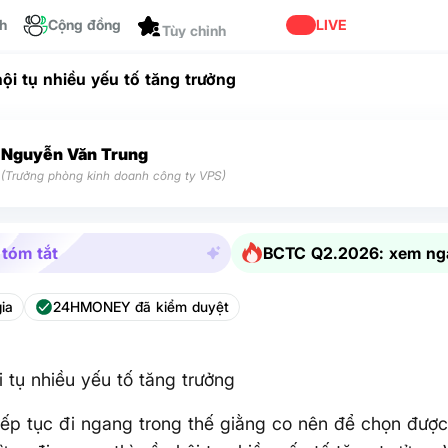
ch
Cộng đồng
Dành cho bạn
LIVE
ội tụ nhiều yếu tố tăng trưởng
Nguyễn Văn Trung
(Trưởng phòng kinh doanh công ty VPS)
 tóm tắt
BCTC Q2.2026: xem ng
ia
24HMONEY đã kiểm duyệt
 tụ nhiều yếu tố tăng trưởng
iếp tục đi ngang trong thế giằng co nên để chọn đượ