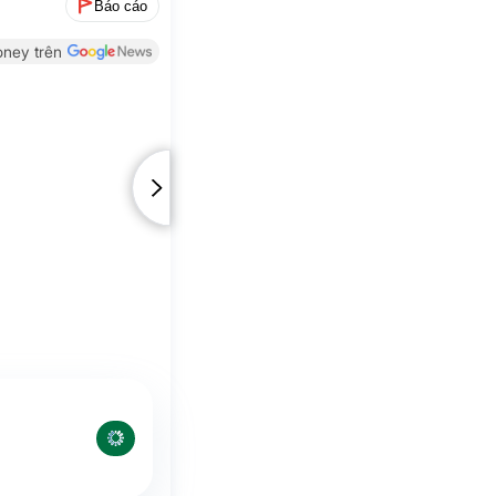
Báo cáo
ney trên