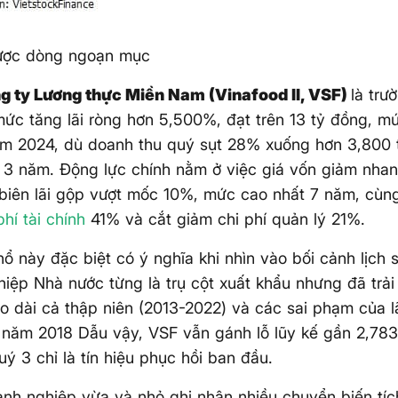
gược dòng ngoạn mục
g ty Lương thực Miền Nam (Vinafood II, VSF)
là trư
mức tăng lãi ròng hơn 5,500%, đạt trên 13 tỷ đồng, m
ăm 2024, dù doanh thu quý sụt 28% xuống hơn 3,800 
 3 năm. Động lực chính nằm ở việc giá vốn giảm nha
 biên lãi gộp vượt mốc 10%, mức cao nhất 7 năm, cùng
phí tài chính
41% và cắt giảm chi phí quản lý 21%.
ổ này đặc biệt có ý nghĩa khi nhìn vào bối cảnh lịch
iệp Nhà nước từng là trụ cột xuất khẩu nhưng đã trải
éo dài cả thập niên (2013-2022) và các sai phạm của 
năm 2018 Dẫu vậy, VSF vẫn gánh lỗ lũy kế gần 2,783
uý 3 chỉ là tín hiệu phục hồi ban đầu.
nh nghiệp vừa và nhỏ ghi nhận nhiều chuyển biến tí