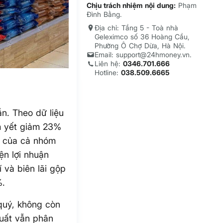
Chịu trách nhiệm nội dung:
Phạm
Đình Bằng.
Địa chỉ: Tầng 5 - Toà nhà
Geleximco số 36 Hoàng Cầu,
Phường Ô Chợ Dừa, Hà Nội.
Email: support@24hmoney.vn.
Liên hệ:
0346.701.666
Hotline:
038.509.6665
n. Theo dữ liệu
m yết giảm 23%
của cả nhóm
ện lợi nhuận
 và biên lãi gộp
%.
quý, không còn
suất vẫn phân