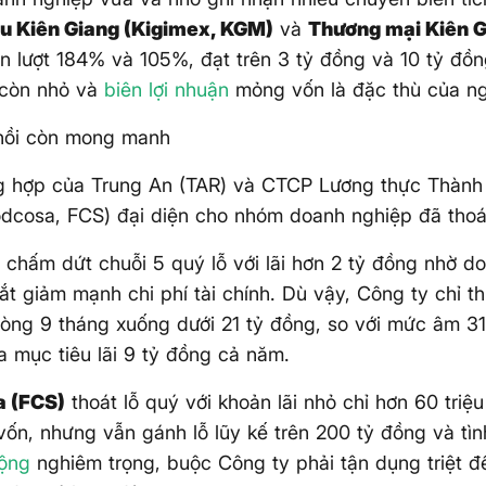
u Kiên Giang (Kigimex, KGM)
và
Thương mại Kiên G
lần lượt 184% và 105%, đạt trên 3 tỷ đồng và 10 tỷ đồng
 còn nhỏ và
biên lợi nhuận
mỏng vốn là đặc thù của ng
hồi còn mong manh
ng hợp của Trung An (TAR) và CTCP Lương thực Thành
dcosa, FCS) đại diện cho nhóm doanh nghiệp đã thoát
n
chấm dứt chuỗi 5 quý lỗ với lãi hơn 2 tỷ đồng nhờ d
t giảm mạnh chi phí tài chính. Dù vậy, Công ty chỉ t
ròng 9 tháng xuống dưới 21 tỷ đồng, so với mức âm 3
a mục tiêu lãi 9 tỷ đồng cả năm.
 (FCS)
thoát lỗ quý với khoản lãi nhỏ chỉ hơn 60 triệu
vốn, nhưng vẫn gánh lỗ lũy kế trên 200 tỷ đồng và tình
động
nghiêm trọng, buộc Công ty phải tận dụng triệt đ