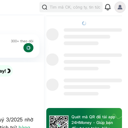
Tìm mã CK, công ty, tin tức
300+ theo dõi
ay!
Quét mã QR để tải app
uý 3/2025 nhờ
24HMoney - Giúp bạn
 tích trữ
hàng