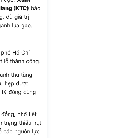
iang (KTC)
báo
, dù giá trị
ành lúa gạo.
 phố Hồ Chí
 lỗ thành công.
oanh thu tăng
hu hẹp được
1 tỷ đồng cùng
 đồng, nhờ tiết
 trạng thiếu hụt
ể các nguồn lực