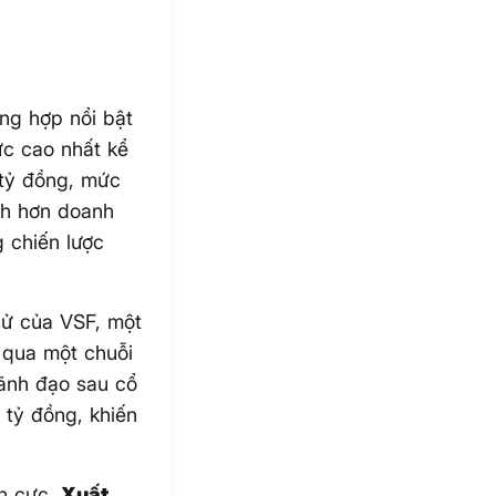
ờng hợp nổi bật
ức cao nhất kể
tỷ đồng, mức
nh hơn doanh
 chiến lược
 sử của VSF, một
 qua một chuỗi
lãnh đạo sau cổ
 tỷ đồng, khiến
ch cực.
Xuất