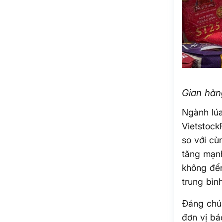
Gian hàn
Ngành lúa
Vietstock
so với cù
tăng mạnh
không đến
trung bìn
Đáng chú 
đơn vị bá