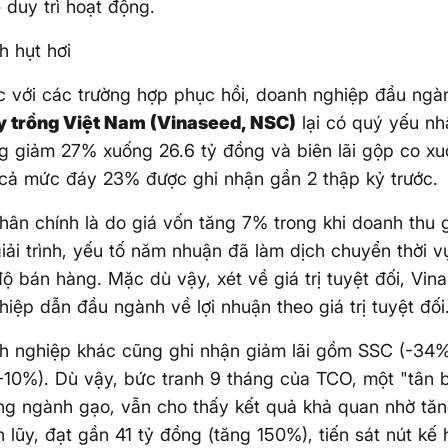
 duy trì hoạt động.
 hụt hơi
c với các trường hợp phục hồi, doanh nghiệp đầu ngà
y trồng Việt Nam (Vinaseed, NSC)
lại có quý yếu nh
òng giảm 27% xuống 26.6 tỷ đồng và biên lãi gộp co 
cả mức đáy 23% được ghi nhận gần 2 thập kỷ trước.
ân chính là do giá vốn tăng 7% trong khi doanh thu 
iải trình, yếu tố năm nhuận đã làm dịch chuyển thời 
độ bán hàng. Mặc dù vậy, xét về giá trị tuyệt đối, Vin
iệp dẫn đầu ngành về lợi nhuận theo giá trị tuyệt đối
h nghiệp khác cũng ghi nhận giảm lãi gồm SSC (-34
10%). Dù vậy, bức tranh 9 tháng của TCO, một "tân 
g ngành gạo, vẫn cho thấy kết quả khả quan nhờ tăng
h lũy, đạt gần 41 tỷ đồng (tăng 150%), tiến sát nút kế