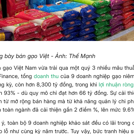
g bày bán gạo Việt - Ảnh: Thế Mạnh
 gạo Việt Nam vừa trải qua một quý 3 nhiều mâu thuẫ
Finance, tổng
doanh thu
của 9 doanh nghiệp gạo niê
ng kỳ, còn hơn 8,300 tỷ đồng, trong khi
lợi nhuận ròng
 93% - dù quy mô chỉ đạt hơn 66 tỷ đồng. Sự cải thi
 từ mở rộng bán hàng mà từ khả năng quản lý chi phí
h toàn ngành đã cải thiện gần 2 điểm %, lên mức 9.6
ý, toàn bộ 9 doanh nghiệp khảo sát đều có lãi trong 
o lỗ như cùng kỳ năm trước. Tuy vậy, bức tranh hiệu 