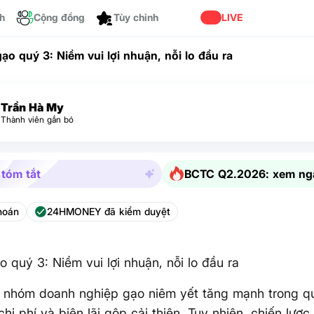
ch
Cộng đồng
LIVE
Tùy chỉnh
ạo quý 3: Niềm vui lợi nhuận, nỗi lo đầu ra
Trần Hà My
Thành viên gắn bó
 tóm tắt
BCTC Q2.2026: xem ng
hoán
24HMONEY đã kiểm duyệt
 quý 3: Niềm vui lợi nhuận, nỗi lo đầu ra
n nhóm doanh nghiệp gạo niêm yết tăng mạnh trong q
chi phí và biên lãi gộp cải thiện. Tuy nhiên, chiến lược