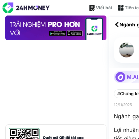
Viết bài
Tiện í
Ngành g
M.AI
#Chứng k
12/11/2025
Ngành gạo
Lợi nhuậ
Quét mã QR để tải app
tiết giảm 