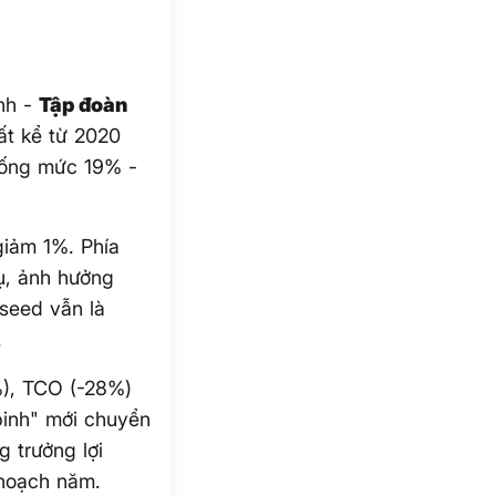
nh -
Tập đoàn
ất kể từ 2020
xuống mức 19% -
giảm 1%. Phía
vụ, ảnh hưởng
aseed vẫn là
.
%), TCO (-28%)
binh" mới chuyển
 trưởng lợi
 hoạch năm.