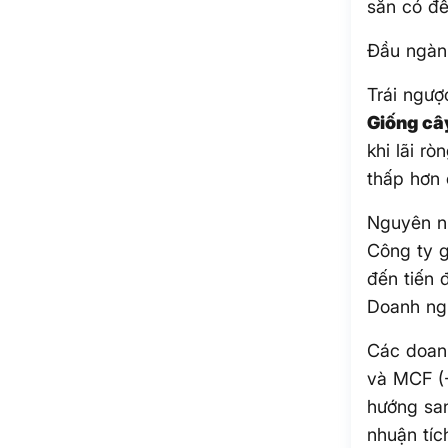
sẵn có để
Đầu ngành
Trái ngượ
Giống câ
khi lãi r
thấp hơn 
Nguyên nh
Công ty g
đến tiến 
Doanh ngh
Các doan
và MCF (-
hướng san
nhuận tíc