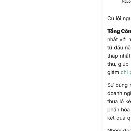
Cú lội n
Tổng Côn
nhất với 
từ đầu n
thấp nhất
thu, giúp
giảm
chi 
Sự bùng n
doanh ngh
thua lỗ k
phần hóa 
kết quả q
Nhóm doa