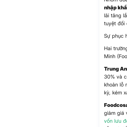
nhập khẩ
lãi tăng 
tuyệt đối
Sự phục 
Hai trườ
Minh (Foo
Trung A
30% và cắ
khoản lỗ 
kỳ, kém x
Foodcosa
giảm giá 
vốn lưu 