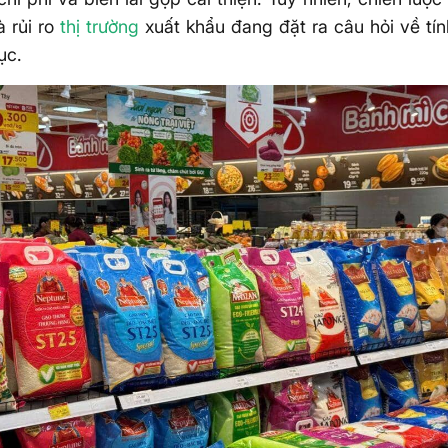
 rủi ro
thị trường
xuất khẩu đang đặt ra câu hỏi về tí
ục.