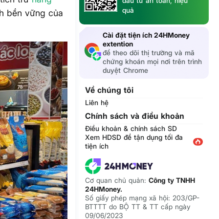
đầu tư an toàn, hiệu
quả
nh bền vững của
Cài đặt tiện ích 24HMoney
extention
để theo dõi thị trường và mã
chứng khoán mọi nơi trên trình
duyệt Chrome
Về chúng tôi
Liên hệ
Chính sách và điều khoản
Điều khoản & chính sách SD
Xem HDSD để tận dụng tối đa
tiện ích
Cơ quan chủ quản:
Công ty TNHH
24HMoney.
Số giấy phép mạng xã hội: 203/GP-
BTTTT do BỘ TT & TT cấp ngày
09/06/2023