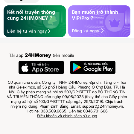
Kết nối truyền thông
Bạn muốn trở thành
cùng 24HMONEY ?
VIP/Pro ?
Đăng ký ngay
Liên hệ tư vấn ngay
24HMoney
Tải app
trên mobile
Cơ quan chủ quản: Công ty TNHH 24HMoney. Địa chỉ: Tầng 5 - Tòa
nhà Geleximco, số 36 phố Hoàng Cầu, Phường Ô Chợ Dừa, TP. Hà
Nội. Giấy phép mạng xã hội số 203/GP-BTTTT do BỘ THÔNG TIN
VÀ TRUYỀN THÔNG cấp ngày 09/06/2023 (thay thế cho Giấy phép
mạng xã hội số 103/GP-BTTTT cấp ngày 25/3/2019). Chịu trách
nhiệm nội dung: Phạm Đình Bằng. Email: support@24hmoney.vn.
Hotline: 038.509.6665. Liên hệ: 0346.701.666
Điều khoản và chính sách sử dụng