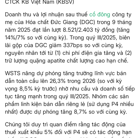
CTCK KB Việt Nam (KBSV)
Doanh thu và lợi nhuận sau thuế
cổ đông
công ty
mẹ của Hóa chất Đức Giang (DGC) trong 9 tháng
năm 2025 đạt lần lượt 8.521/2.403 tỷ đồng (tăng
14%/7% so với cùng kỳ). Trong quý III/2025, biên
lãi gộp của DGC giảm 337bps so với cùng kỳ,
nguyên nhân tới từ (1) chi phí điện gia tăng và (2)
trữ lượng quặng apatite chất lượng cao hạn chế.
WSTS nâng dự phóng tăng trưởng lĩnh vực bán
dẫn toàn cầu lên 26,3% trong 2026 (so với kỳ
vọng 8,5% kỳ trước) nhờ nhu cầu và doanh số tiếp
tục tăng mạnh trong quý III/2025. Nhóm các sản
phẩm linh kiện bán dẫn riêng lẻ (sử dụng P4 nhiều
nhất) được dự phóng tăng 8,7% so với cùng kỳ.
Chúng tôi duy trì quan điểm rằng tác động của
thuế xuất khẩu 5% đối với P4 sẽ có tác động hạn