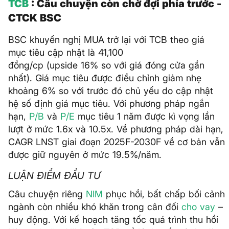
TCB
: Câu chuyện còn chờ đợi phía trước -
CTCK BSC
BSC khuyến nghị MUA trở lại với TCB theo giá
mục tiêu cập nhật là 41,100
đồng/cp (upside 16% so với giá đóng cửa gần
nhất). Giá mục tiêu được điều chỉnh giảm nhẹ
khoảng 6% so với trước đó chủ yếu do cập nhật
hệ số định giá mục tiêu. Với phương pháp ngắn
hạn,
P/B
và
P/E
mục tiêu 1 năm được kì vọng lần
lượt ở mức 1.6x và 10.5x. Về phương pháp dài hạn,
CAGR LNST giai đoạn 2025F-2030F về cơ bản vẫn
được giữ nguyên ở mức 19.5%/năm.
LUẬN ĐIỂM ĐẦU TƯ
Câu chuyện riêng
NIM
phục hồi, bất chấp bối cảnh
ngành còn nhiều khó khăn trong cân đối
cho vay
–
huy động. Với kế hoạch tăng tốc quá trình thu hồi