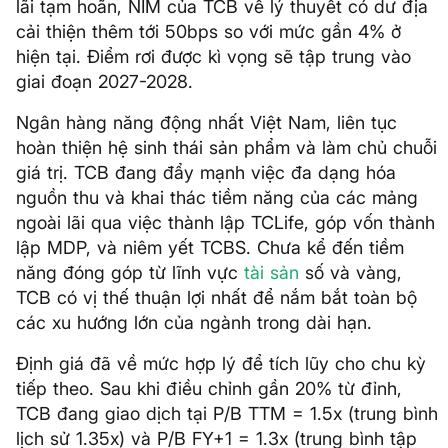
lãi tạm hoãn, NIM của TCB về lý thuyết có dư địa
cải thiện thêm tới 50bps so với mức gần 4% ở
hiện tại. Điểm rơi được kì vọng sẽ tập trung vào
giai đoạn 2027-2028.
Ngân hàng năng động nhất Việt Nam, liên tục
hoàn thiện hệ sinh thái sản phẩm và làm chủ chuỗi
giá trị. TCB đang đẩy mạnh việc đa dạng hóa
nguồn thu và khai thác tiềm năng của các mảng
ngoài lãi qua việc thành lập TCLife, góp vốn thành
lập MDP, và niêm yết TCBS. Chưa kể đến tiềm
năng đóng góp từ lĩnh vực
tài sản
số và vàng,
TCB có vị thế thuận lợi nhất để nắm bắt toàn bộ
các xu hướng lớn của ngành trong dài hạn.
Định giá đã về mức hợp lý để tích lũy cho chu kỳ
tiếp theo. Sau khi điều chỉnh gần 20% từ đỉnh,
TCB đang giao dịch tại P/B TTM = 1.5x (trung bình
lịch sử 1.35x) và P/B FY+1 = 1.3x (trung bình tập