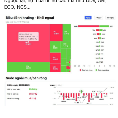
Ngược lại, họ mua nhiều các mã như DDV, ABI,
ECO, NCS...