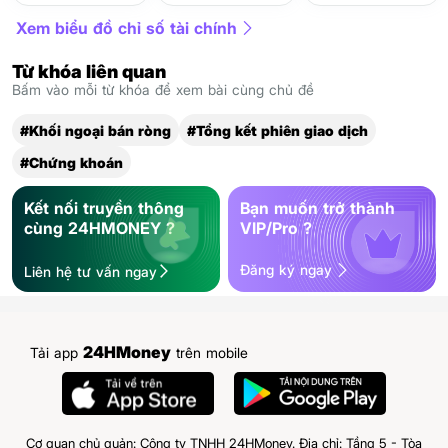
Xem biểu đồ chỉ số tài chính
Từ khóa liên quan
Bấm vào mỗi từ khóa để xem bài cùng chủ đề
#Khối ngoại bán ròng
#Tổng kết phiên giao dịch
#Chứng khoán
Kết nối truyền thông
Bạn muốn trở thành
cùng 24HMONEY ?
VIP/Pro ?
Đăng ký ngay
Liên hệ tư vấn ngay
24HMoney
Tải app
trên mobile
Cơ quan chủ quản: Công ty TNHH 24HMoney. Địa chỉ: Tầng 5 - Tòa