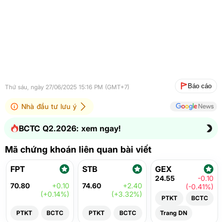
Báo cáo
Thứ sáu, ngày 27/06/2025 15:16 PM (GMT+7)
Nhà đầu tư lưu ý
BCTC Q2.2026: xem ngay!
Mã chứng khoán liên quan bài viết
FPT
STB
GEX
24.55
-0.10
70.80
+0.10
74.60
+2.40
(-0.41%)
(+0.14%)
(+3.32%)
PTKT
BCTC
PTKT
BCTC
PTKT
BCTC
Trang DN