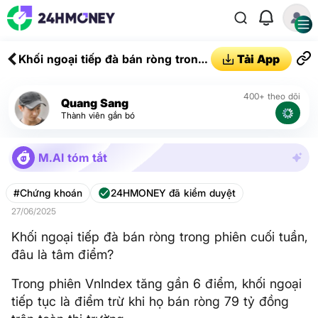
Khối ngoại tiếp đà bán ròng trong
Tải App
phiên cuối tuần, đâu là tâm điểm?
400+ theo dõi
Quang Sang
Thành viên gắn bó
M.AI tóm tắt
#Chứng khoán
24HMONEY đã kiểm duyệt
27/06/2025
Khối ngoại tiếp đà bán ròng trong phiên cuối tuần,
đâu là tâm điểm?
Trong phiên VnIndex tăng gần 6 điểm, khối ngoại
tiếp tục là điểm trừ khi họ bán ròng 79 tỷ đồng