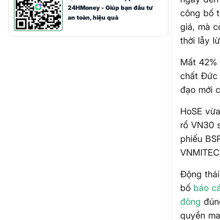
24HMoney - Giúp bạn đầu tư
công bố t
an toàn, hiệu quả
giá, mà c
thời lẫy l
Mất 42% g
chất Đức
đạo mới c
HoSE vừa 
rổ VN30 s
phiếu BSR
VNMITECH
Động thái
bố
báo cá
đông
đúng
quyền ma