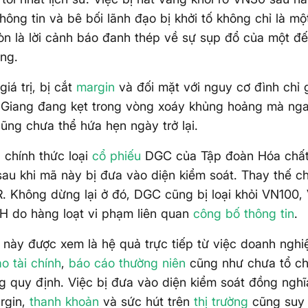
hông tin và bê bối lãnh đạo bị khởi tố không chỉ là mộ
òn là lời cảnh báo đanh thép về sự sụp đổ của một đ
ừng.
iá trị, bị cắt
margin
và đối mặt với nguy cơ đình chỉ 
 Giang đang kẹt trong vòng xoáy khủng hoảng mà nga
ũng chưa thể hứa hẹn ngày trở lại.
chính thức loại
cổ phiếu
DGC của Tập đoàn Hóa chất
au khi mã này bị đưa vào diện kiểm soát. Thay thế c
. Không dừng lại ở đó, DGC cũng bị loại khỏi VN100
 do hàng loạt vi phạm liên quan
công bố thông tin
.
 này được xem là hệ quả trực tiếp từ việc doanh ngh
o tài chính
,
báo cáo thường niên
cũng như chưa tổ ch
 quy định. Việc bị đưa vào diện kiểm soát đồng nghĩ
rgin,
thanh khoản
và sức hút trên
thị trường
cũng suy 