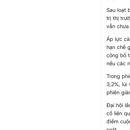
Sau loạt
trị thị t
vẫn chưa 
Áp lực cà
hạn chế g
công bố 
nếu các n
Trong phi
3,2%, lùi
phiên giả
Đại hội l
cố liên q
điểm cuộc
soát.