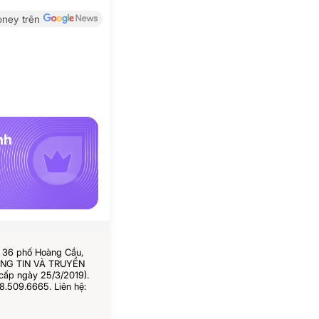
ney trên
nh
ố 36 phố Hoàng Cầu,
HÔNG TIN VÀ TRUYỀN
cấp ngày 25/3/2019).
8.509.6665. Liên hệ: