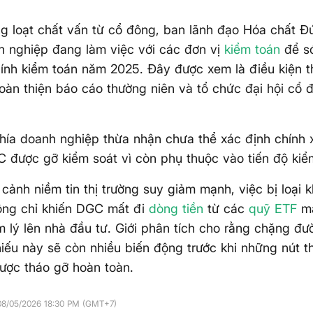
g loạt chất vấn từ cổ đông, ban lãnh đạo Hóa chất Đ
h nghiệp đang làm việc với các đơn vị
kiểm toán
để sớ
hính kiểm toán năm 2025. Đây được xem là điều kiện t
oàn thiện báo cáo thường niên và tổ chức đại hội cổ
hía doanh nghiệp thừa nhận chưa thể xác định chính 
 được gỡ kiểm soát vì còn phụ thuộc vào tiến độ kiể
 cảnh niềm tin thị trường suy giảm mạnh, việc bị loại k
ông chỉ khiến DGC mất đi
dòng tiền
từ các
quỹ ETF
mà
m lý lên nhà đầu tư. Giới phân tích cho rằng chặng đư
iếu này sẽ còn nhiều biến động trước khi những nút t
được tháo gỡ hoàn toàn.
08/05/2026 18:30 PM (GMT+7)