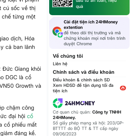
đầu tư an toàn, hiệu
quả
t cú sốc về thị
ế chế từng một
Cài đặt tiện ích 24HMoney
extention
để theo dõi thị trường và mã
giao dịch, Hóa
chứng khoán mọi nơi trên trình
duyệt Chrome
y cả ban lãnh
Về chúng tôi
Liên hệ
 Đức Giang khỏi
Chính sách và điều khoản
ho DGC là cổ
Điều khoản & chính sách SD
, VN50 Growth và
Xem HDSD để tận dụng tối đa
tiện ích
iệp chậm công
Cơ quan chủ quản:
Công ty TNHH
ức đại hội
cổ
24HMoney.
Số giấy phép mạng xã hội: 203/GP-
a cổ phiếu mất
BTTTT do BỘ TT & TT cấp ngày
giảm đáng kể.
09/06/2023