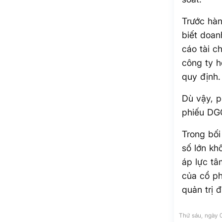
Trước hàn
biết doan
cáo tài c
công ty h
quy định.
Dù vậy, p
phiếu DGC
Trong bối
số lớn kh
áp lực tâ
của cổ ph
quản trị 
Thứ sáu, ngày 