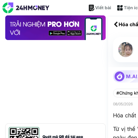
Viết bài
Tiện í
Hóa chấ
M.AI
#Chứng k
08/05/2026
Hóa chất 
Từ vị thế
Quét mã QR để tải app
ngày đen 