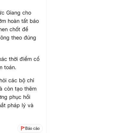
ức Giang cho
m hoàn tất báo
hen chốt để
 đông theo đúng
xác thời điểm cổ
m toán.
hỏi các bộ chỉ
 còn tạo thêm
ờng phục hồi
hắt pháp lý và
Báo cáo