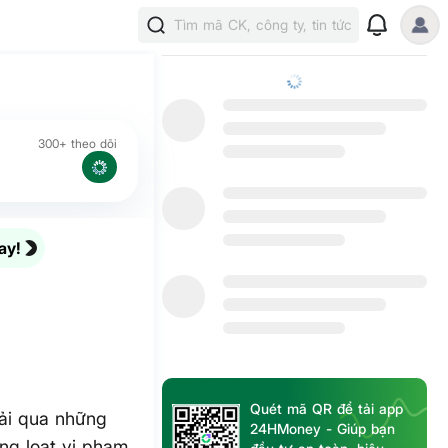
Tìm mã CK, công ty, tin tức
300+ theo dõi
ay!
Quét mã QR để tải app
rải qua những
24HMoney - Giúp bạn
àng loạt vi phạm