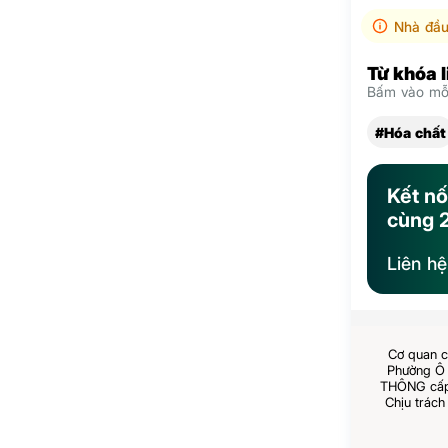
Nhà đầu
Từ khóa 
Bấm vào mỗi
#Hóa chất
Kết nố
cùng 
Liên h
Cơ quan c
Phường Ô 
THÔNG cấp 
Chịu trách