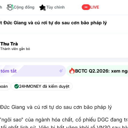
ch
Cộng đồng
Tùy chỉnh
LIVE
t Đức Giang và cú rơi tự do sau cơn bão pháp lý
Thu Trà
Thành viên gắn bó
 tóm tắt
BCTC Q2.2026: xem ng
hoán
24HMONEY đã kiểm duyệt
Đức Giang và cú rơi tự do sau cơn bão pháp lý
 "ngôi sao" của ngành hóa chất, cổ phiếu DGC đang t
tối nhất lịch sử. Việc bị hất văng khỏi rổ VN30 sau h