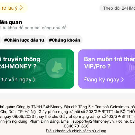
 tư lưu ý
Theo dõi 24HMo
liên quan
 từ khóa để xem bài cùng chủ đề
#Chiến lược đầu tư
#Chứng khoán
i truyền thông
Bạn muốn trở thà
24HMONEY ?
VIP/Pro ?
ệ tư vấn ngay
Đăng ký ngay
hủ quản: Công ty TNHH 24HMoney. Địa chỉ: Tầng 5 - Tòa nhà Geleximco, s
Chợ Dừa, TP. Hà Nội. Giấy phép mạng xã hội số 203/GP-BTTTT do BỘ T
ngày 09/06/2023 (thay thế cho Giấy phép mạng xã hội số 103/GP-BTTTT 
 nhiệm nội dung: Phạm Đình Bằng. Email: support@24hmoney.vn. Hotline: 03
0346.701.666
Điều khoản và chính sách sử dụng