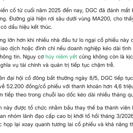
 biến cố từ cuối năm 2025 đến nay, DGC đã đánh mất
rường. Đường giá hiện rơi sâu dưới vùng MA200, cho th
có dấu hiệu kết thúc.
ng lớn hơn khi nhiều nhà đầu tư lo ngại cổ phiếu này c
iao dịch hoặc đình chỉ nếu doanh nghiệp kéo dài tình
thông tin. Nguy cơ
hủy niêm yết
cũng không còn là kị
ghĩa vụ tài chính và quản trị tiếp tục chậm trễ.
ên đại hội cổ đông bất thường ngày 8/5, DGC tiếp tụ
 về 52.200 đồng/cổ phiếu với thanh khoản hơn 4,6 triệu
m tiếp theo trong chuỗi lao dốc kéo dài nhiều tháng q
ần này được tổ chức nhằm bầu thay thế ba thành viê
uan nhóm lãnh đạo cấp cao bị khởi tố hồi tháng 3/2026
 họp lại xoay quanh tương lai cổ phiếu và khả năng t