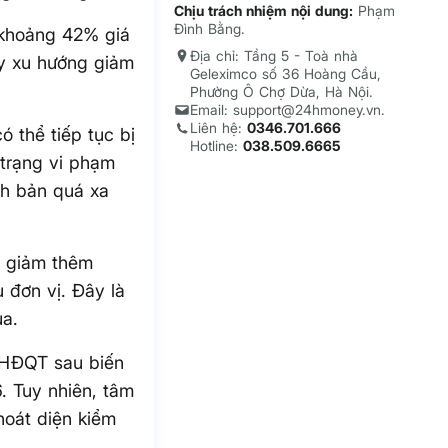
Chịu trách nhiệm nội dung:
Phạm
Đình Bằng.
 khoảng 42% giá
Địa chỉ: Tầng 5 - Toà nhà
ấy xu hướng giảm
Geleximco số 36 Hoàng Cầu,
Phường Ô Chợ Dừa, Hà Nội.
Email: support@24hmoney.vn.
Liên hệ:
0346.701.666
ó thể tiếp tục bị
Hotline:
038.509.6665
 trạng vi phạm
ch bản quá xa
c giảm thêm
 đơn vị. Đây là
ua.
n HĐQT sau biến
. Tuy nhiên, tâm
hoát diện kiểm