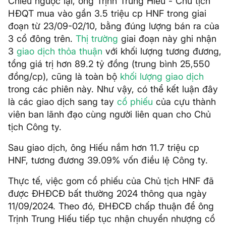
Chiều ngược lại, ông Trịnh Trung Hiếu - Chủ tịch
HĐQT mua vào gần 3.5 triệu cp HNF trong giai
đoạn từ 23/09-02/10, bằng đúng lượng bán ra của
3 cổ đông trên.
Thị trường
giai đoạn này ghi nhận
3
giao dịch thỏa thuận
với khối lượng tương đương,
tổng giá trị hơn 89.2 tỷ đồng (trung bình 25,550
đồng/cp), cũng là toàn bộ
khối lượng giao dịch
trong các phiên này. Như vậy, có thể kết luận đây
là các giao dịch sang tay
cổ phiếu
của cựu thành
viên ban lãnh đạo cùng người liên quan cho Chủ
tịch Công ty.
Sau giao dịch, ông Hiếu nắm hơn 11.7 triệu cp
HNF, tương đương 39.09% vốn điều lệ Công ty.
Thực tế, việc gom cổ phiếu của Chủ tịch HNF đã
được ĐHĐCĐ bất thường 2024 thông qua ngày
11/09/2024. Theo đó, ĐHĐCĐ chấp thuận để ông
Trịnh Trung Hiếu tiếp tục nhận chuyển nhượng cổ