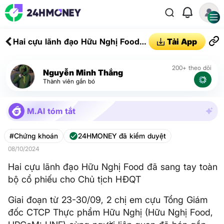
Hai cựu lãnh đạo Hữu Nghị Food
Tải App
đã sang tay toàn bộ cổ phiếu cho
Chủ tịch HĐQT
200+ theo dõi
Nguyễn Minh Thắng
Thành viên gắn bó
M.AI tóm tắt
#Chứng khoán
24HMONEY đã kiểm duyệt
08/10/2024
Hai cựu lãnh đạo Hữu Nghị Food đã sang tay toàn
bộ cổ phiếu cho Chủ tịch HĐQT
Giai đoạn từ 23-30/09, 2 chị em cựu Tổng Giám
đốc CTCP Thực phẩm Hữu Nghị (Hữu Nghị Food,