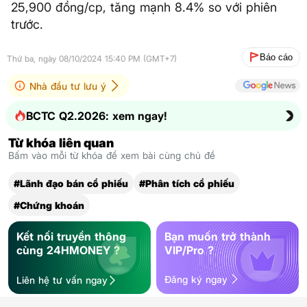
25,900 đồng/cp, tăng mạnh 8.4% so với phiên
trước.
Báo cáo
Thứ ba, ngày 08/10/2024 15:40 PM (GMT+7)
Nhà đầu tư lưu ý
BCTC Q2.2026: xem ngay!
Từ khóa liên quan
Bấm vào mỗi từ khóa để xem bài cùng chủ đề
#Lãnh đạo bán cổ phiếu
#Phân tích cổ phiếu
#Chứng khoán
Kết nối truyền thông
Bạn muốn trở thành
cùng 24HMONEY ?
VIP/Pro ?
Đăng ký ngay
Liên hệ tư vấn ngay