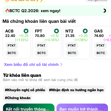
BCTC Q2.2026: xem ngay!
Mã chứng khoán liên quan bài viết
ACB
FPT
NT2
GAS
22.40
+0.25
70.80
+0.10
21.35
+0.25
74.60
+
(+1.13%)
(+0.14%)
(+1.18%)
(+6.
PTKT
PTKT
PTKT
PTKT
BCTC
BCTC
BCTC
BCTC
Xem biểu đồ chỉ số tài chính
Từ khóa liên quan
Bấm vào mỗi từ khóa để xem bài cùng chủ đề
#Khuyến nghị cổ phiếu
#Nhận định xu hướng ngắn hạn
#Chứng khoán
Kết nối truyền thông
Bạn muốn trở thành