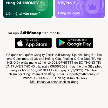
cùng 24HMONEY ?
VIP/Pro ?
Đăng ký ngay
Liên hệ tư vấn ngay
24HMoney
Tải app
trên mobile
Cơ quan chủ quản: Công ty TNHH 24HMoney. Địa chỉ: Tầng 5 - Tòa
nhà Geleximco, số 36 phố Hoàng Cầu, Phường Ô Chợ Dừa, TP. Hà
Nội. Giấy phép mạng xã hội số 203/GP-BTTTT do BỘ THÔNG TIN
VÀ TRUYỀN THÔNG cấp ngày 09/06/2023 (thay thế cho Giấy phép
mạng xã hội số 103/GP-BTTTT cấp ngày 25/3/2019). Chịu trách
nhiệm nội dung: Phạm Đình Bằng. Email: support@24hmoney.vn.
Hotline: 038.509.6665. Liên hệ: 0346.701.666
Điều khoản và chính sách sử dụng