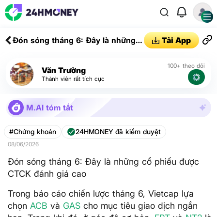
Đón sóng tháng 6: Đây là những
Tải App
cổ phiếu được CTCK đánh giá cao
100+ theo dõi
Văn Trường
Thành viên rất tích cực
M.AI tóm tắt
#Chứng khoán
24HMONEY đã kiểm duyệt
08/06/2026
Đón sóng tháng 6: Đây là những cổ phiếu được
CTCK đánh giá cao
Trong báo cáo chiến lược tháng 6, Vietcap lựa
chọn
ACB
và
GAS
cho mục tiêu giao dịch ngắn