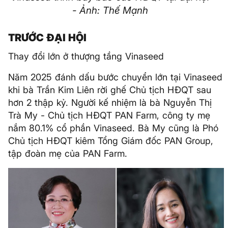
- Ảnh: Thế Mạnh
TRƯỚC ĐẠI HỘI
Thay đổi lớn ở thượng tầng Vinaseed
Năm 2025 đánh dấu bước chuyển lớn tại Vinaseed
khi bà Trần Kim Liên rời ghế Chủ tịch HĐQT sau
hơn 2 thập kỷ. Người kế nhiệm là bà Nguyễn Thị
Trà My - Chủ tịch HĐQT PAN Farm, công ty mẹ
nắm 80.1% cổ phần Vinaseed. Bà My cũng là Phó
Chủ tịch HĐQT kiêm Tổng Giám đốc PAN Group,
tập đoàn mẹ của PAN Farm.