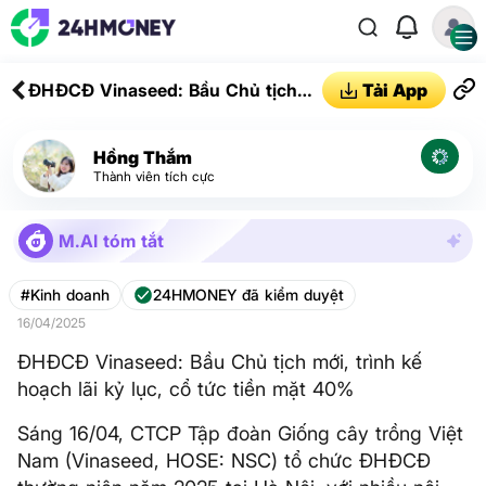
ĐHĐCĐ Vinaseed: Bầu Chủ tịch
Tải App
mới, trình kế hoạch lãi kỷ lục, cổ
tức tiền mặt 40%
Hồng Thắm
Thành viên tích cực
M.AI tóm tắt
#Kinh doanh
24HMONEY đã kiểm duyệt
16/04/2025
ĐHĐCĐ Vinaseed: Bầu Chủ tịch mới, trình kế
hoạch lãi kỷ lục, cổ tức tiền mặt 40%
Sáng 16/04, CTCP Tập đoàn Giống cây trồng Việt
Nam (Vinaseed, HOSE: NSC) tổ chức ĐHĐCĐ