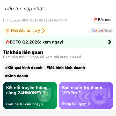
Tiếp tục cập nhật...
Báo cáo
Thứ tư, ngày 16/04/2025 09:23 AM (GMT+7)
Nhà đầu tư lưu ý
BCTC Q2.2026: xem ngay!
Từ khóa liên quan
Bấm vào mỗi từ khóa để xem bài cùng chủ đề
#Kết quả kinh doanh
#Mô hình kinh doanh
#Kinh doanh
Kết nối truyền thông
Bạn muốn trở thành
cùng 24HMONEY ?
VIP/Pro ?
Đăng ký ngay
Liên hệ tư vấn ngay