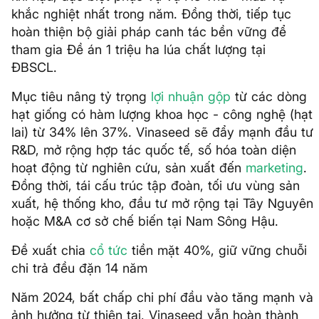
khắc nghiệt nhất trong năm. Đồng thời, tiếp tục
hoàn thiện bộ giải pháp canh tác bền vững để
tham gia Đề án 1 triệu ha lúa chất lượng tại
ĐBSCL.
Mục tiêu nâng tỷ trọng
lợi nhuận gộp
từ các dòng
hạt giống có hàm lượng khoa học - công nghệ (hạt
lai) từ 34% lên 37%. Vinaseed sẽ đẩy mạnh đầu tư
R&D, mở rộng hợp tác quốc tế, số hóa toàn diện
hoạt động từ nghiên cứu, sản xuất đến
marketing
.
Đồng thời, tái cấu trúc tập đoàn, tối ưu vùng sản
xuất, hệ thống kho, đầu tư mở rộng tại Tây Nguyên
hoặc M&A cơ sở chế biến tại Nam Sông Hậu.
Đề xuất chia
cổ tức
tiền mặt 40%, giữ vững chuỗi
chi trả đều đặn 14 năm
Năm 2024, bất chấp chi phí đầu vào tăng mạnh và
ảnh hưởng từ thiên tai, Vinaseed vẫn hoàn thành