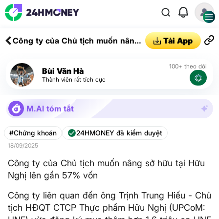
Công ty của Chủ tịch muốn nâng
Tải App
sở hữu tại Hữu Nghị lên gần 57%
vốn
100+ theo dõi
Bùi Văn Hà
Thành viên rất tích cực
M.AI tóm tắt
#Chứng khoán
24HMONEY đã kiểm duyệt
18/09/2025
Công ty của Chủ tịch muốn nâng sở hữu tại Hữu
Nghị lên gần 57% vốn
Công ty liên quan đến ông Trịnh Trung Hiếu - Chủ
tịch HĐQT CTCP Thực phẩm Hữu Nghị (UPCoM: