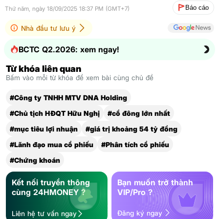
Báo cáo
Thứ năm, ngày 18/09/2025 18:37 PM (GMT+7)
Nhà đầu tư lưu ý
BCTC Q2.2026: xem ngay!
Từ khóa liên quan
Bấm vào mỗi từ khóa để xem bài cùng chủ đề
#Công ty TNHH MTV DNA Holding
#Chủ tịch HĐQT Hữu Nghị
#cổ đông lớn nhất
#mục tiêu lợi nhuận
#giá trị khoảng 54 tỷ đồng
#Lãnh đạo mua cổ phiếu
#Phân tích cổ phiếu
#Chứng khoán
Kết nối truyền thông
Bạn muốn trở thành
cùng 24HMONEY ?
VIP/Pro ?
Đăng ký ngay
Liên hệ tư vấn ngay