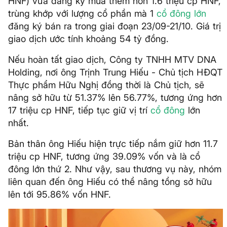
HNF) vừa đăng ký mua thêm hơn 1.6 triệu cp HNF,
trùng khớp với lượng cổ phần mà 1
cổ đông lớn
đăng ký bán ra trong giai đoạn 23/09-21/10. Giá trị
giao dịch ước tính khoảng 54 tỷ đồng.
Nếu hoàn tất giao dịch, Công ty TNHH MTV DNA
Holding, nơi ông Trịnh Trung Hiếu - Chủ tịch HĐQT
Thực phẩm Hữu Nghị đồng thời là Chủ tịch, sẽ
nâng sở hữu từ 51.37% lên 56.77%, tương ứng hơn
17 triệu cp HNF, tiếp tục giữ vị trí
cổ đông
lớn
nhất.
Bản thân ông Hiếu hiện trực tiếp nắm giữ hơn 11.7
triệu cp HNF, tương ứng 39.09% vốn và là cổ
đông lớn thứ 2. Như vậy, sau thương vụ này, nhóm
liên quan đến ông Hiếu có thể nâng tổng sở hữu
lên tới 95.86% vốn HNF.