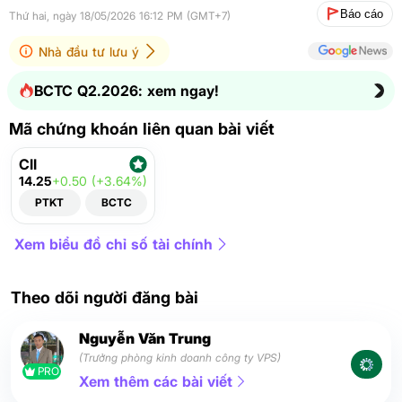
Báo cáo
Thứ hai, ngày 18/05/2026 16:12 PM (GMT+7)
Nhà đầu tư lưu ý
BCTC Q2.2026: xem ngay!
Mã chứng khoán liên quan bài viết
CII
14.25
+0.50 (+3.64%)
PTKT
BCTC
Xem biểu đồ chỉ số tài chính
Theo dõi người đăng bài
Nguyễn Văn Trung
(Trưởng phòng kinh doanh công ty VPS)
PRO
Xem thêm các bài viết