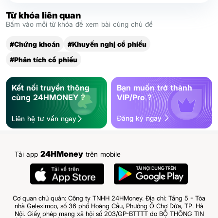
Từ khóa liên quan
Bấm vào mỗi từ khóa để xem bài cùng chủ đề
#Chứng khoán
#Khuyến nghị cổ phiếu
#Phân tích cổ phiếu
Kết nối truyền thông
Bạn muốn trở thành
cùng 24HMONEY ?
VIP/Pro ?
Đăng ký ngay
Liên hệ tư vấn ngay
24HMoney
Tải app
trên mobile
Cơ quan chủ quản: Công ty TNHH 24HMoney. Địa chỉ: Tầng 5 - Tòa
nhà Geleximco, số 36 phố Hoàng Cầu, Phường Ô Chợ Dừa, TP. Hà
Nội. Giấy phép mạng xã hội số 203/GP-BTTTT do BỘ THÔNG TIN