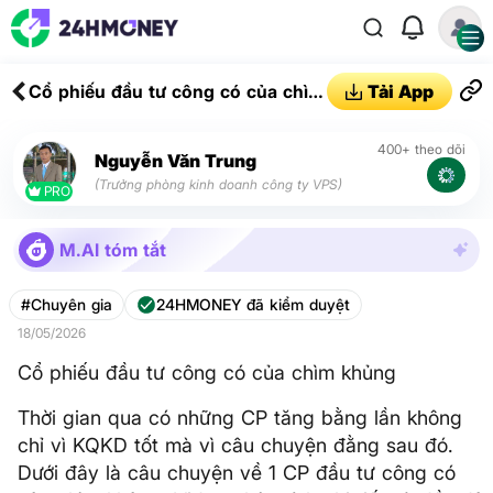
Cổ phiếu đầu tư công có của chìm
Tải App
khủng
400+ theo dõi
Nguyễn Văn Trung
(Trưởng phòng kinh doanh công ty VPS)
PRO
M.AI tóm tắt
#Chuyên gia
24HMONEY đã kiểm duyệt
18/05/2026
Cổ phiếu đầu tư công có của chìm khủng
Thời gian qua có những CP tăng bằng lần không
chỉ vì KQKD tốt mà vì câu chuyện đằng sau đó.
Dưới đây là câu chuyện về 1 CP đầu tư công có