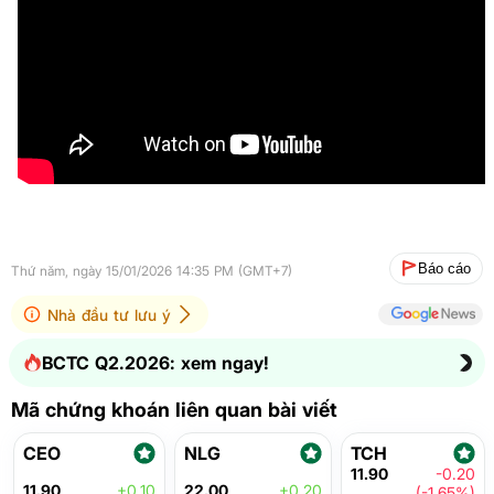
Báo cáo
Thứ năm, ngày 15/01/2026 14:35 PM (GMT+7)
Nhà đầu tư lưu ý
BCTC Q2.2026: xem ngay!
Mã chứng khoán liên quan bài viết
CEO
NLG
TCH
11.90
-0.20
11.90
+0.10
22.00
+0.20
(-1.65%)