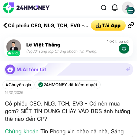
Cổ phiếu CEO, NLG, TCH, EVG -
Tải App
Có nên mua gom? SIẾT TÍN DỤNG
CHẢY VÀO BĐS ảnh hưởng thế
1.0K theo dõi
Lê Việt Thắng
nào đến CP?
(Người sáng lập Chứng khoán Tín Phong)
PRO
M.AI tóm tắt
#Chuyên gia
24HMONEY đã kiểm duyệt
15/01/2026
Cổ phiếu CEO, NLG, TCH, EVG - Có nên mua
gom? SIẾT TÍN DỤNG CHẢY VÀO BĐS ảnh hưởng
thế nào đến CP?
Chứng khoán
Tín Phong xin chào cả nhà, Sáng