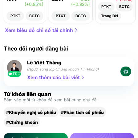
(+0.85%)
(+0.92%)
PTKT
BCTC
PTKT
BCTC
PTKT
BCTC
Trang DN
Xem biểu đồ chỉ số tài chính
Theo dõi người đăng bài
Lê Việt Thắng
(Người sáng lập Chứng khoán Tín Phong)
PRO
Xem thêm các bài viết
Từ khóa liên quan
Bấm vào mỗi từ khóa để xem bài cùng chủ đề
#Khuyến nghị cổ phiếu
#Phân tích cổ phiếu
#Chứng khoán