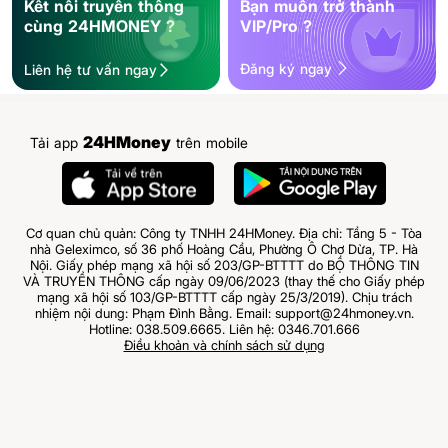
Kết nối truyền thông
Bạn muốn trở thành
cùng 24HMONEY ?
VIP/Pro ?
Đăng ký ngay
Liên hệ tư vấn ngay
24HMoney
Tải app
trên mobile
Cơ quan chủ quản: Công ty TNHH 24HMoney. Địa chỉ: Tầng 5 - Tòa
nhà Geleximco, số 36 phố Hoàng Cầu, Phường Ô Chợ Dừa, TP. Hà
Nội. Giấy phép mạng xã hội số 203/GP-BTTTT do BỘ THÔNG TIN
VÀ TRUYỀN THÔNG cấp ngày 09/06/2023 (thay thế cho Giấy phép
mạng xã hội số 103/GP-BTTTT cấp ngày 25/3/2019). Chịu trách
nhiệm nội dung: Phạm Đình Bằng. Email: support@24hmoney.vn.
Hotline: 038.509.6665. Liên hệ: 0346.701.666
Điều khoản và chính sách sử dụng