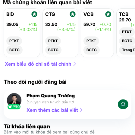
Mã chứng khoán liên quan bài viết
BID
CTG
VCB
TCB
29.70
39.05
+1.15
32.50
+1.15
59.70
+0.70
(+
(+3.03%)
(+3.67%)
(+1.19%)
PTKT
PTKT
PTKT
PTKT
BCTC
BCTC
BCTC
BCTC
Trang 
Xem biểu đồ chỉ số tài chính
Theo dõi người đăng bài
Phạm Quang Trường
(Chuyên viên tư vấn đầu tư)
PRO
Xem thêm các bài viết
Từ khóa liên quan
Bấm vào mỗi từ khóa để xem bài cùng chủ đề