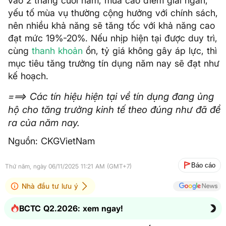
vào 2 tháng cuối năm, mùa cao điểm giải ngân,
yếu tố mùa vụ thường cộng hưởng với chính sách,
nên nhiều khả năng sẽ tăng tốc với khả năng cao
đạt mức 19%-20%. Nếu nhịp hiện tại được duy trì,
cùng
thanh khoản
ổn, tỷ giá không gây áp lực, thì
mục tiêu tăng trưởng tín dụng năm nay sẽ đạt như
kế hoạch.
===> Các tín hiệu hiện tại về tín dụng đang ủng
hộ cho tăng trưởng kinh tế theo đúng như đã đề
ra của năm nay.
Nguồn: CKGVietNam
Báo cáo
Thứ năm, ngày 06/11/2025 11:21 AM (GMT+7)
Nhà đầu tư lưu ý
BCTC Q2.2026: xem ngay!