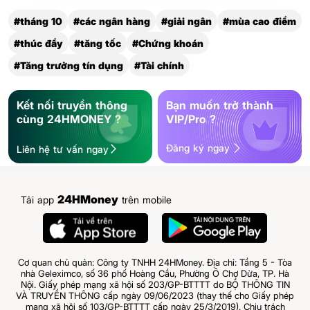
#tháng 10
#các ngân hàng
#giải ngân
#mùa cao điểm
#thúc đẩy
#tăng tốc
#Chứng khoán
#Tăng trưởng tín dụng
#Tài chính
Kết nối truyền thông
Bạn muốn trở thành
cùng 24HMONEY ?
VIP/Pro ?
Đăng ký ngay
Liên hệ tư vấn ngay
24HMoney
Tải app
trên mobile
Cơ quan chủ quản: Công ty TNHH 24HMoney. Địa chỉ: Tầng 5 - Tòa
nhà Geleximco, số 36 phố Hoàng Cầu, Phường Ô Chợ Dừa, TP. Hà
Nội. Giấy phép mạng xã hội số 203/GP-BTTTT do BỘ THÔNG TIN
VÀ TRUYỀN THÔNG cấp ngày 09/06/2023 (thay thế cho Giấy phép
mạng xã hội số 103/GP-BTTTT cấp ngày 25/3/2019). Chịu trách